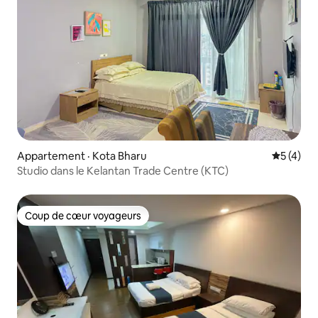
Appartement · Kota Bharu
Note moy
5 (4)
Studio dans le Kelantan Trade Centre (KTC)
Coup de cœur voyageurs
Coup de cœur voyageurs