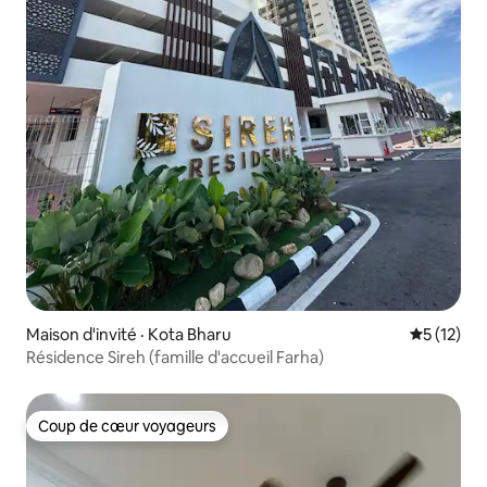
Maison d'invité · Kota Bharu
Note moye
5 (12)
Résidence Sireh (famille d'accueil Farha)
Coup de cœur voyageurs
Coup de cœur voyageurs