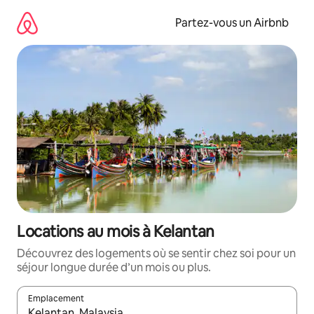
Aller
directement
Partez-vous un Airbnb
au
contenu
Locations au mois à Kelantan
Découvrez des logements où se sentir chez soi pour un
séjour longue durée d’un mois ou plus.
Emplacement
Quand les résultats sont affichés, parcourez-les en utilisant les 