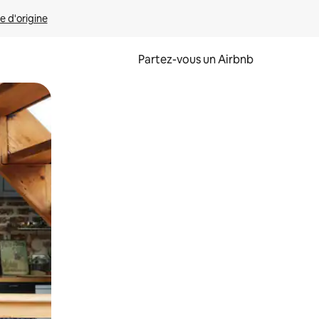
e d'origine
Partez-vous un Airbnb
et en les faisant glisser.