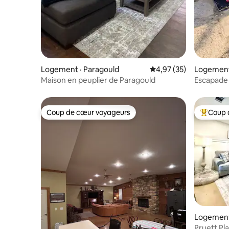
Logement · Paragould
Note moyenne de 4,97
4,97 (35)
Logement 
Maison en peuplier de Paragould
Escapade 
Coup de cœur voyageurs
Coup 
Coup de cœur voyageurs
Coup de 
Logement
Pruett Pl