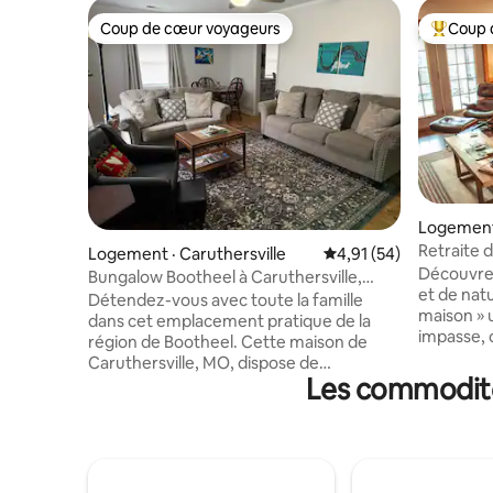
Coup de cœur voyageurs
Coup 
Coup de cœur voyageurs
Coup de 
Logement 
Retraite
Logement · Caruthersville
Note moyenne de 4,91
4,91 (54)
isolée/À 
Découvrez
Bungalow Bootheel à Caruthersville,
Heritage !
et de nat
Missouri
Détendez-vous avec toute la famille
maison » 
dans cet emplacement pratique de la
impasse, 
région de Bootheel. Cette maison de
deux cham
Caruthersville, MO, dispose de
quelques 
Les commodités
2 chambres, 1 salle de bain et a tout ce
minutes 
dont vous avez besoin pour un séjour
et idéale
relaxant. Grande télévision Roku de 65
canard. Pr
pouces (diffusez vos chaînes préférées),
pleine gra
télévision de 32 pouces dans chaque
pong, du 
chambre, Wi-Fi, cuisine complète avec