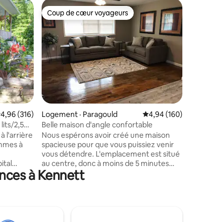
Logement
Coup de cœur voyageurs
Superhô
les plus aimés
Coup de cœur voyageurs
Superhô
Le petit 
Ce logeme
les sites
fois depu
latérales,
plusieurs
récréatif
pour les 
établiss
res
établissements
ote moyenne de 4,96 sur 5, 316 commentaires
4,96 (316)
Logement · Paragould
Note moyenne de 4,94 
4,94 (160)
locales, 
musées at
lits/2,5
Belle maison d'angle confortable
dans cett
à l'arrière
Nous espérons avoir créé une maison
AirBnb of
spacieuse pour que vous puissiez venir
reposer à
vous détendre. L'emplacement est situé
ital
au centre, donc à moins de 5 minutes
ances à Kennett
asins et
des hôpitaux, des épiceries (Hay's et
 lac
Walmart), des boulangeries, des
lcott.
restaurants, des cafés et plus encore. Le
 pêchés
câble de base et Netflix sont disponibles
vec 3
pour votre plaisir visuel. Et, nous avons
ureau,
également fourni un matelas en mousse