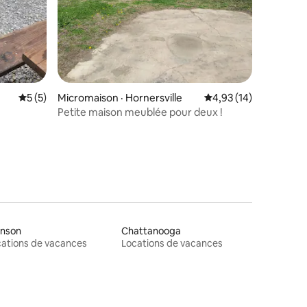
Note moyenne de 5 sur 5, 5 commentaires
5 (5)
Micromaison · Hornersville
Note moyenne de 4,93
4,93 (14)
Petite maison meublée pour deux !
anson
Chattanooga
ations de vacances
Locations de vacances