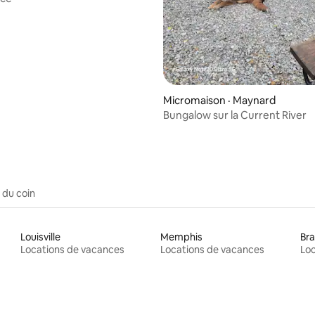
 sur 5, 12 commentaires
Micromaison · Maynard
Bungalow sur la Current River
 du coin
Louisville
Memphis
Br
Locations de vacances
Locations de vacances
Loc