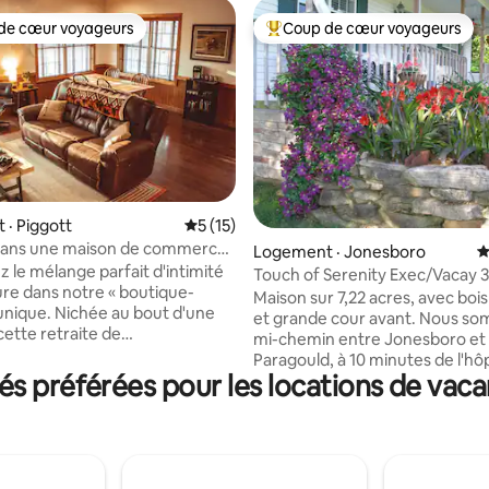
de cœur voyageurs
Coup de cœur voyageurs
cœur voyageurs parmi les plus aimés
Coup de cœur voyageurs parmi 
· Piggott
Note moyenne de 5 sur 5, 15 commentai
5 (15)
 dans une maison de commerce
 sur 5, 54 commentaires
Logement · Jonesboro
N
distance de marche du parc
 le mélange parfait d'intimité
Touch of Serenity Exec/Vacay 3 
ure dans notre « boutique-
salles de bain
Maison sur 7,22 acres, avec bois 
unique. Nichée au bout d'une
et grande cour avant. Nous sommes à
cette retraite de
mi-chemin entre Jonesboro et
bres et une salle de bain est à
Paragould, à 10 minutes de l'hôp
pas d'Heritage Park, à quelques
 préférées pour les locations de vac
baptiste NEA, de l'ASU, des mag
du musée Hemingway-Pfeiffer
des restaurants. À 5 minutes du
ment située pour la chasse au
Frierson, à 10 minutes du lac Wa
ofitez de la table de billard
Voyez des photos de poissons
ndeur et de la table de ping-
dans ces lacs. Maison entière a
coin café dédié ou allumez le
chambres, 2,5 salles de bain, b