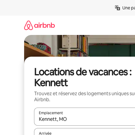
Aller
Une pa
directement
au
contenu
Locations de vacances :
Kennett
Trouvez et réservez des logements uniques su
Airbnb.
Emplacement
Quand les résultats sont affichés, parcourez-les en 
Arrivée