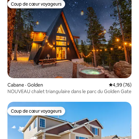
Coup de cœur voyageurs
Coup de cœur voyageurs
Cabane · Golden
Note moyenne
4,99 (76)
NOUVEAU chalet triangulaire dans le parc du Golden Gate
Coup de cœur voyageurs
Coup de cœur voyageurs