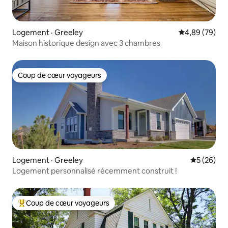
Logement · Greeley
Note moyenne
4,89 (79)
Maison historique design avec 3 chambres
Coup de cœur voyageurs
Coup de cœur voyageurs
Logement · Greeley
Note moye
5 (26)
Logement personnalisé récemment construit !
Coup de cœur voyageurs
Coup de cœur voyageurs parmi les plus aimés