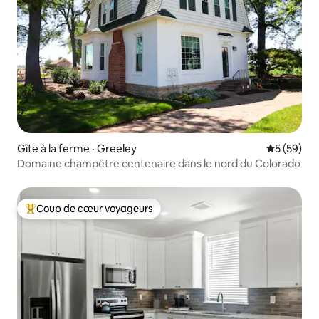
Gîte à la ferme · Greeley
Note moye
5 (59)
Domaine champêtre centenaire dans le nord du Colorado
Coup de cœur voyageurs
Coup de cœur voyageurs parmi les plus aimés