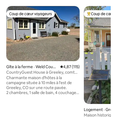
Coup de cœur voyageurs
Coup de cœur 
Coup de cœur voyageurs
Coup de cœur voy
Gîte à la ferme · Weld Count
Note moyenne de 4,87 sur 5, 1
4,87 (115)
y
CountryGuest House à Greeley, comté
de Weld, Colorado
Charmante maison d'hôtes à la
campagne située à 10 miles à l'est de
Greeley, CO sur une route pavée.
2 chambres, 1 salle de bain, 4 couchages.
Comprend des draps, une cuisine
entièrement approvisionnée (apportez
votre propre nourriture), un
Logement · Greel
réfrigérateur côte à côte, une cuisinière,
Maison historique