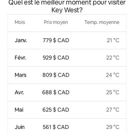
Quel est le meilleur moment pour visiter
bain bord de mer
Key West?
Mois
Prix moyen
Temp. moyenne
Janv.
779 $ CAD
21 °C
Févr.
929 $ CAD
22 °C
Mars
809 $ CAD
24 °C
Avr.
688 $ CAD
25 °C
Mai
625 $ CAD
27 °C
Juin
561 $ CAD
29 °C