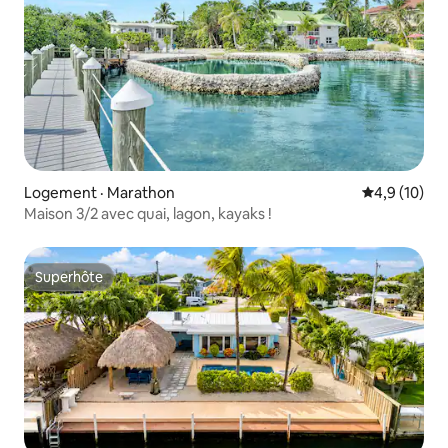
Logement · Marathon
Note moyenn
4,9 (10)
Maison 3/2 avec quai, lagon, kayaks !
Superhôte
Superhôte