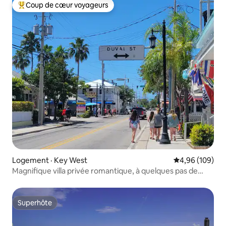
Coup de cœur voyageurs
Coup de cœur voyageurs parmi les plus aimés
Logement · Key West
Note moyenne 
4,96 (109)
Magnifique villa privée romantique, à quelques pas de
Duval !
Superhôte
Superhôte