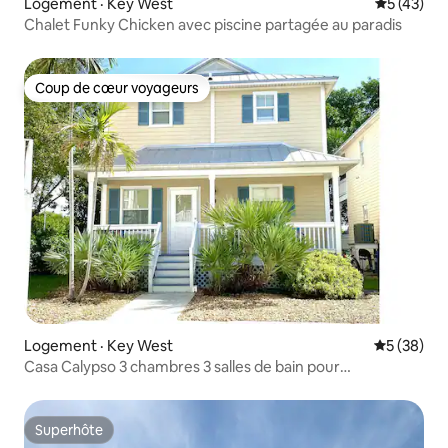
Logement · Key West
Note moye
5 (43)
Chalet Funky Chicken avec piscine partagée au paradis
Coup de cœur voyageurs
Coup de cœur voyageurs
Logement · Key West
Note moye
5 (38)
Casa Calypso 3 chambres 3 salles de bain pour
8 personnes joliment décorée
Superhôte
Superhôte