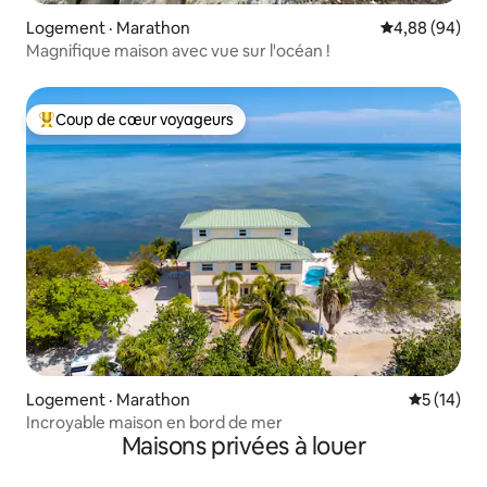
Logement · Marathon
Note moyenne
4,88 (94)
Magnifique maison avec vue sur l'océan !
Coup de cœur voyageurs
Coup de cœur voyageurs parmi les plus aimés
Logement · Marathon
Note moye
5 (14)
Incroyable maison en bord de mer
Maisons privées à louer