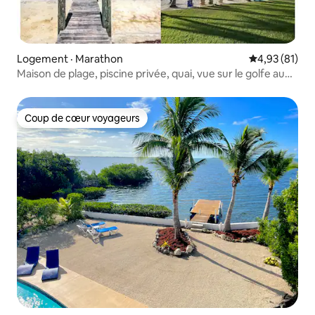
Logement · Marathon
Note moyenne
4,93 (81)
Maison de plage, piscine privée, quai, vue sur le golfe au
coucher du soleil
Coup de cœur voyageurs
Coup de cœur voyageurs