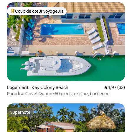
Coup de cœur voyageurs
Coup de cœur voyageurs parmi les plus aimés
Logement · Key Colony Beach
Note moyenne
4,97 (33)
Paradise Cove! Quai de 50 pieds, piscine, barbecue
Superhôte
Superhôte