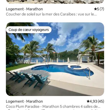
Logement · Marathon
Note moy
5 (7)
Coucher de soleil sur la mer des Caraïbes : vue sur le
golfe, quai et piscine privée
Coup de cœur voyageurs
Coup de cœur voyageurs
Logement · Marathon
Note moyenne
4,93 (45)
Coco Plum Paradise - Marathon 5 chambres 4 salles de