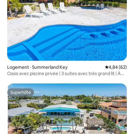
Logement · Summerland Key
Note moyenne
4,84 (62)
Oasis avec piscine privée | 3 suites avec très grand lit | À
30 minutes de KW
Superhôte
Superhôte