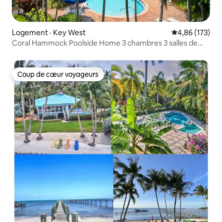
Logement · Key West
Note moyenne 
4,86 (173)
Coral Hammock Poolside Home 3 chambres 3 salles de
bain 10 minutes
Coup de cœur voyageurs
Coup de cœur voyageurs