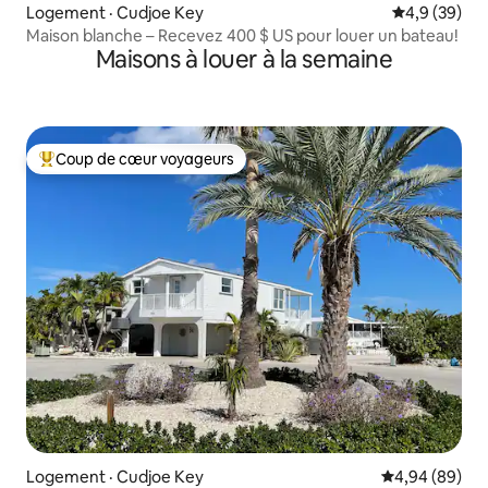
Logement · Cudjoe Key
Note moyenn
4,9 (39)
Maison blanche – Recevez 400 $ US pour louer un bateau!
Maisons à louer à la semaine
Coup de cœur voyageurs
Coup de cœur voyageurs parmi les plus aimés
Logement · Cudjoe Key
Note moyenne
4,94 (89)