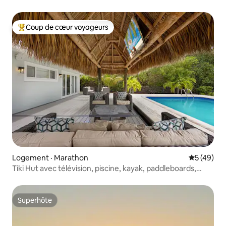
Coup de cœur voyageurs
Coup de cœur voyageurs parmi les plus aimés
Logement · Marathon
Note moye
5 (49)
Tiki Hut avec télévision, piscine, kayak, paddleboards,
vélos!
Superhôte
Superhôte