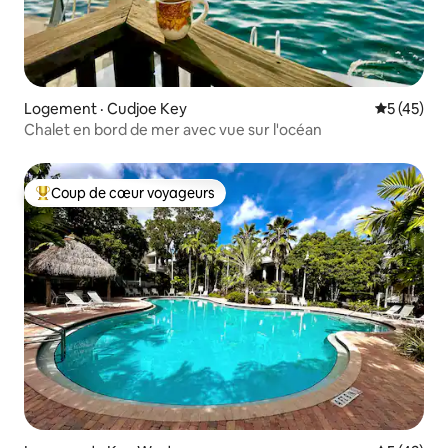
Logement · Cudjoe Key
Note moye
5 (45)
Chalet en bord de mer avec vue sur l'océan
Coup de cœur voyageurs
Coup de cœur voyageurs parmi les plus aimés