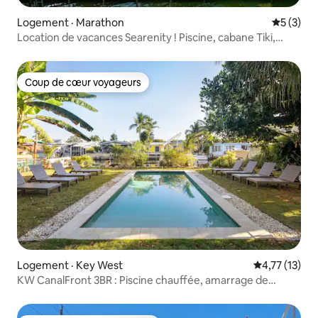
Logement · Marathon
Note moy
5 (3)
Location de vacances Searenity ! Piscine, cabane Tiki,
amarrage
Coup de cœur voyageurs
Coup de cœur voyageurs
Logement · Key West
Note moyenne
4,77 (13)
KW CanalFront 3BR : Piscine chauffée, amarrage de
bateau, animaux acceptés