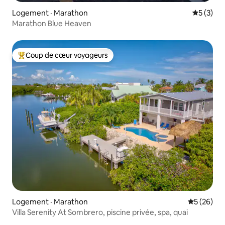
Logement · Marathon
Note moy
5 (3)
Marathon Blue Heaven
Coup de cœur voyageurs
Coup de cœur voyageurs parmi les plus aimés
Logement · Marathon
Note moye
5 (26)
Villa Serenity At Sombrero, piscine privée, spa, quai