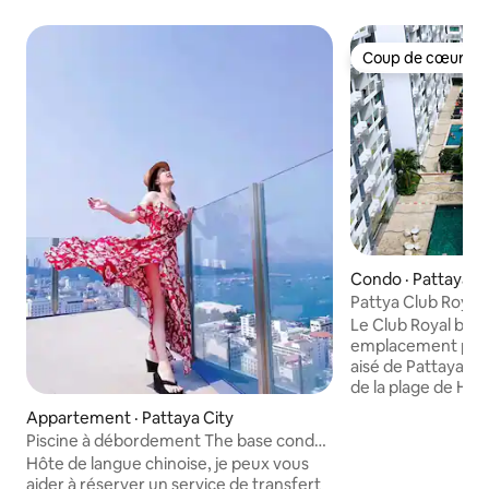
Coup de cœur vo
Coup de cœur vo
Condo · Pattaya C
Pattya Club Royal
chambre à couch
Le Club Royal béné
emplacement privil
aisé de Pattaya, 
de la plage de Huan
que cinq minutes 
Appartement · Pattaya City
la plage.La région 
Piscine à débordement The base condo
Nage Beach, un gr
au centre-ville de Pattaya en Thaïlande
Hôte de langue chinoise, je peux vous
étoiles à North Li
aider à réserver un service de transfert