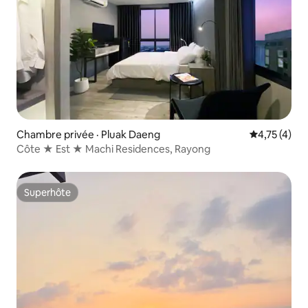
Chambre privée · Pluak Daeng
Note moyenn
4,75 (4)
Côte ★ Est ★ Machi Residences, Rayong
Superhôte
Superhôte