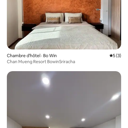
Chambre d'hôtel · Bo Win
Note moy
5 (3)
Chan Mueng Resort BowinSriracha