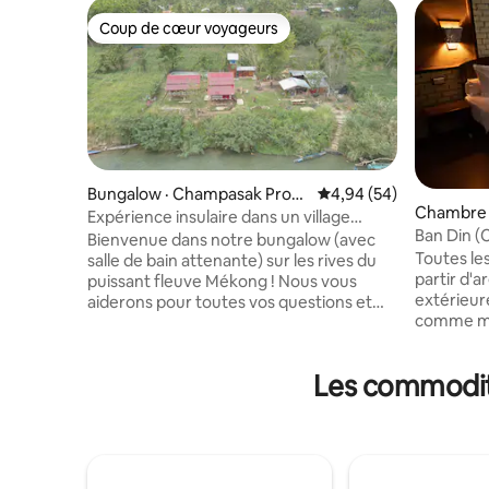
Coup de cœur voyageurs
Coup de cœur voyageurs
Bungalow · Champasak Provi
Note moyenne de 4,94
4,94 (54)
Chambre 
nce
Expérience insulaire dans un village
Ban Din (
traditionnel du Laos
Bienvenue dans notre bungalow (avec
Toutes le
salle de bain attenante) sur les rives du
partir d'a
puissant fleuve Mékong ! Nous vous
extérieure
aiderons pour toutes vos questions et
comme mé
nous adorerons vous faire visiter notre
installati
village. Nous pouvons également
conforme
organiser des visites, un cours de cuisine
Les commodité
internatio
et un transport ultérieur. Notre île est
préfèrent
très traditionnelle et il n'y a pas de
chimiques,
routes, seulement des chemins et des
matériaux
petits villages. Si vous voulez goûter à la
l'environ
vie locale laotienne sur une île du
disponibl
Mékong : accueillez-nous ! Nous sommes