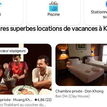
restaurants et de bars ! C'est 
rif réduit pour ceux qui ont
équilibre entre calme nature et
n abri dans un lieu paisible, sûr
Stationn
interactions sociales !
al pendant la crise mondiale
i
Piscine
su
res superbes locations de vacances à
 cœur voyageurs
 cœur voyageurs
Chambre privée · Don Khong
Ban Din (Clay House)
privée · Muang Kho
Note moyenne de 4,86 sur 5, 22 commentai
4,86 (22)
ez l'habitant au coucher du