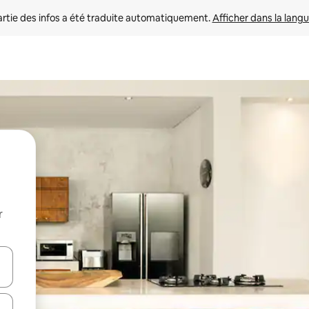
rtie des infos a été traduite automatiquement. 
Afficher dans la langu
r
utilisant les flèches vers le haut et vers le bas, ou en appuyant dessus 