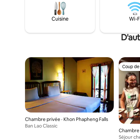
durée à ta
sur Don Som (île), Si Phan Don (4000 îles)
besoin d'u
dans l'extrême sud du Laos !
et convivi
Cuisine
Wi-F
actuelle.
D'aut
Coup de
Coup de
Chambre privée · Khon Phapheng Falls
Ban Lao Classic
Chambre 
ng
Séjour ch