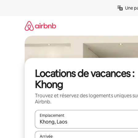
Aller
Une pa
directement
au
contenu
Locations de vacances :
Khong
Trouvez et réservez des logements uniques su
Airbnb.
Emplacement
Quand les résultats sont affichés, parcourez-les en 
Arrivée