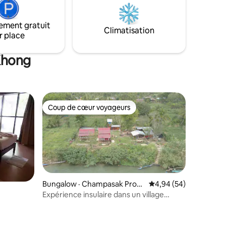
un bon
ement gratuit
Climatisation
r place
 Khong
Coup de cœur voyageurs
Coup de cœur voyageurs
Bungalow · Champasak Provi
Note moyenne de 4,94
4,94 (54)
nce
Expérience insulaire dans un village
traditionnel du Laos
res