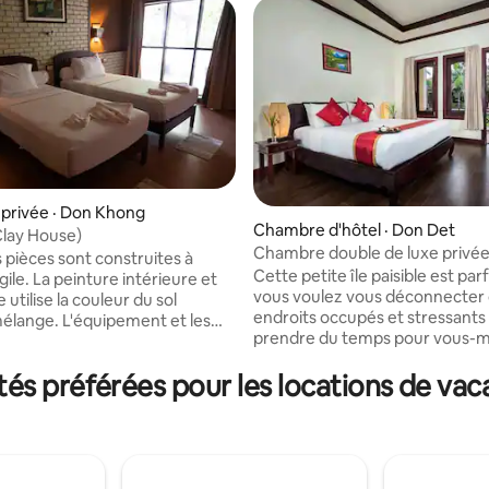
 sur 5, 54 commentaires
privée · Don Khong
Chambre d'hôtel · Don Det
Clay House)
Chambre double de luxe privée
s pièces sont construites à
Don det
Cette petite île paisible est parf
rgile. La peinture intérieure et
vous voulez vous déconnecter
 utilise la couleur du sol
endroits occupés et stressants
lange. L'équipement et les
prendre du temps pour vous-
ons de la chambre sont
Vous apprécierez la vue sur le
s aux normes hôtelières
s préférées pour les locations de va
équitation ou promenade dans 
nales. Parfaite pour ceux qui
rizières buffles d'eau et les hab
 une chambre sans produits
sympathiques partout sur l'île.
 construite à partir de
pouvez également rencontrer t
 naturels et respectueux de
types de voyageurs ici et mang
nement. Cette chambre est
délicieux plats grâce à peu de
e pour des séjours de longue