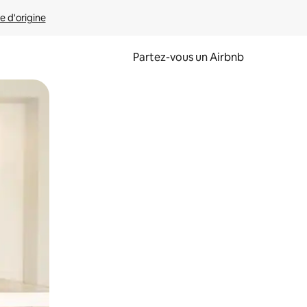
e d'origine
Partez-vous un Airbnb
et en les faisant glisser.