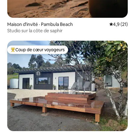
Maison d'invité · Pambula Beach
Note moyenn
4,9 (21)
Studio sur la côte de saphir
Coup de cœur voyageurs
Coup de cœur voyageurs parmi les plus aimés