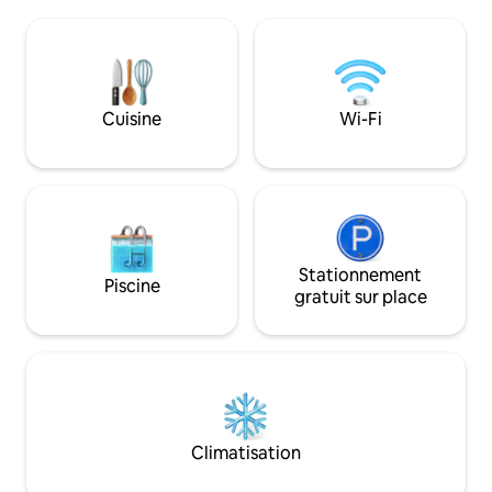
l'eau, sortez le kayak, pêchez votre
voiture de Merimbu
souper ou observez les cygnes et les
commodités, gard
pélicans vaquer à leurs occupations.
passionné des ach
Détendez-vous devant le téléviseur
gourmets. Profitez
OLED de 65 po, rechargez* votre
terrasse, la salle 
véhicule électrique à 22 kW et restez
choisissez votre ac
Cuisine
Wi-Fi
connecté grâce à la fibre optique
des baleines, golf,
2 Gbps/200 Mbit 10 ms La ville se trouve
poissons , observa
à 30 minutes de marche le long de la
oiseaux,kayak, li
promenade du lac, ou à cinq minutes en
sirotez un charmant
voiture. Bienvenue à Mallacoota Magic
Stationnement
Piscine
gratuit sur place
Climatisation