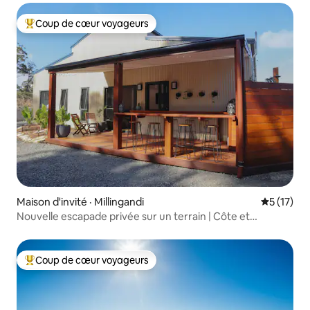
Coup de cœur voyageurs
Coup de cœur voyageurs parmi les plus aimés
Maison d'invité · Millingandi
Note moye
5 (17)
Nouvelle escapade privée sur un terrain | Côte et
campagne
Coup de cœur voyageurs
Coup de cœur voyageurs parmi les plus aimés