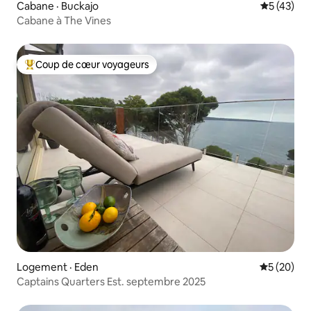
Cabane · Buckajo
Note moye
5 (43)
Cabane à The Vines
Coup de cœur voyageurs
Coup de cœur voyageurs parmi les plus aimés
Logement · Eden
Note moye
5 (20)
Captains Quarters Est. septembre 2025