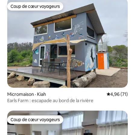
Coup de cœur voyageurs
Coup de cœur voyageurs
Micromaison · Kiah
Note moyenne
4,96 (71)
Earls Farm : escapade au bord de la rivière
Coup de cœur voyageurs
Coup de cœur voyageurs