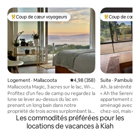
Coup de cœur voyageurs
Coup de cœur 
Coup de cœur voyageurs parmi les plus aimés
Coup de cœur voy
Logement · Mallacoota
Note moyenne de 4,98 sur 5, 3
4,98 (358)
Suite · Pambula B
Mallacoota Magic, 3 acres sur le lac, Wi-
Ah..la sérénité
Fi, très grand lit, VE
Profitez d'un feu de camp ou regardez la
« Ah the Serenity 
lune se lever au-dessus du lac en
appartement de 2 
prenant un long bain dans notre
aménagé avec tout
propriété de trois acres surplombant la
chez-soi, mais dans
Les commodités préférées pour les
crique de Mallacoota. Rechargez vos
Pambula Beach et
batteries au milieu des kangourous, des
minutes à pied de 
locations de vacances à Kiah
oiseaux-lyres et des aigles, et faites du
des belvédères de
jardinage. Promenez-vous au bord de
promontoires. À 