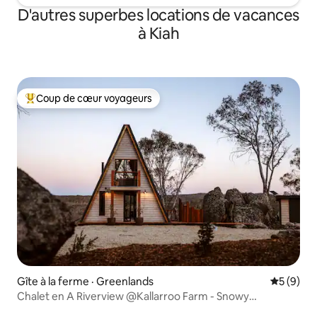
D'autres superbes locations de vacances
à Kiah
Coup de cœur voyageurs
Coup de cœur voyageurs parmi les plus aimés
Gîte à la ferme · Greenlands
Note moy
5 (9)
Chalet en A Riverview @Kallarroo Farm - Snowy
Mountains