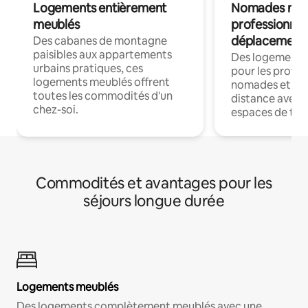
Logements entièrement
Nomades num
meublés
professionnel
déplacement
Des cabanes de montagne
paisibles aux appartements
Des logements
urbains pratiques, ces
pour les profes
logements meublés offrent
nomades et trav
toutes les commodités d'un
distance avec le
chez-soi.
espaces de trav
Commodités et avantages pour les
séjours longue durée
Logements meublés
Des logements complètement meublés avec une