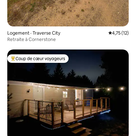
Logement · Traverse City
Note moyenne
4,75 (12)
Retraite à Cornerstone
Coup de cœur voyageurs
Coup de cœur voyageurs parmi les plus aimés