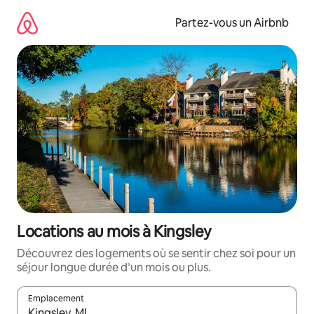
Aller
directement
Partez-vous un Airbnb
au
contenu
Locations au mois à Kingsley
Découvrez des logements où se sentir chez soi pour un
séjour longue durée d’un mois ou plus.
Emplacement
Quand les résultats sont affichés, parcourez-les en utilisant les 