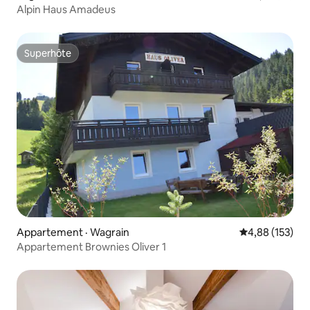
Alpin Haus Amadeus
Superhôte
Superhôte
Appartement · Wagrain
Note moyenne 
4,88 (153)
Appartement Brownies Oliver 1