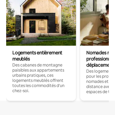
Logements entièrement
Nomades num
meublés
professionnel
déplacement
Des cabanes de montagne
paisibles aux appartements
Des logements
urbains pratiques, ces
pour les profes
logements meublés offrent
nomades et trav
toutes les commodités d'un
distance avec le
chez-soi.
espaces de trav