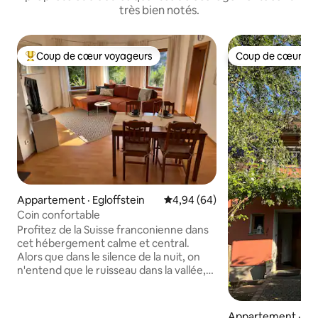
très bien notés.
Coup de cœur voyageurs
Coup de cœur vo
Coup de cœur voyageurs parmi les plus aimés
Coup de cœur vo
Appartement · Egloffstein
Note moyenne de 4,94 sur 5, 
4,94 (64)
Coin confortable
Profitez de la Suisse franconienne dans
cet hébergement calme et central.
Alors que dans le silence de la nuit, on
n'entend que le ruisseau dans la vallée,
on peut trouver beaucoup d'hospitalité à
pied : 2-3 restaurants, un café-
boulangerie populaire, le parc thermal,
Appartement · Ec