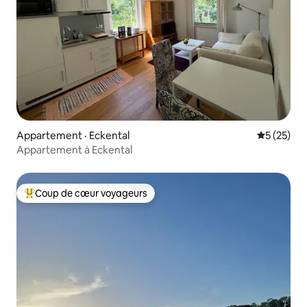
Appartement · Eckental
Note moye
5 (25)
Appartement à Eckental
Coup de cœur voyageurs
Coup de cœur voyageurs parmi les plus aimés