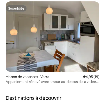
Superhôte
Superhôte
Maison de vacances · Vorra
Note moyenne
4,95 (19)
Appartement rénové avec amour au-dessus de la vallée
de la Pegnitz
Destinations à découvrir