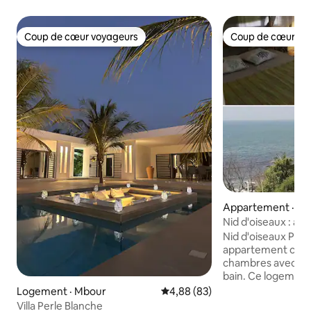
Coup de cœur voyageurs
Coup de cœur vo
Coup de cœur voyageurs
Coup de cœur vo
Appartement · Po
Nid d'oiseaux : a
sur mer
Nid d'oiseaux Pop
appartement com
chambres avec pou
bain. Ce logement 
d'une terrasse sy
Logement · Mbour
Note moyenne de 4,88 sur 5, 
4,88 (83)
sur la mer. Vous a
Villa Perle Blanche