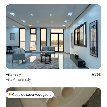
Villa · Saly
Note moy
5 (4)
Villa Amani Saly
Coup de cœur voyageurs
Coup de cœur voyageurs parmi les plus aimés