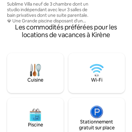
extérieure et une 
Sublime Villa neuf de 3 chambre dont un
équipée. Le wifi vo
studio indépendant avec leur 3 salles de
l'endroit est très
bain privatives dont une suite parentale.
commerces. L'aéro
💎 Une Grande piscine disposant d'un
voiture et la réser
Les commodités préférées pour les
magnifique salon immergé, ainsi que des
à 700m. L'apparte
beds et transats.Un grand séjour avec sa
locations de vacances à Kirène
lumineux et propre
cuisine US toute équipée.Villa
accueillir dans not
entièrement climatisée.Residence
sécurisée. Lieu paisible sans vis à vis pour
une escapade inoubliable 🇸🇳 📍Accès
facile à 30 minutes de l'aeroport Blaise
diagne,à Nguerigne, à 10 minute des
plages de Somone et 15 minute de Saly
.⭐️
Cuisine
Wi-Fi
Stationnement
Piscine
gratuit sur place