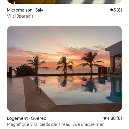
Micromaison · Saly
Note moy
5 (8)
Villa10paradis
Logement · Guereo
Note moyenn
4,88 (8)
Magnifique villa, pieds dans l’eau, vue unique mer