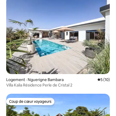
Logement · Nguerigne Bambara
Note moye
5 (10)
Villa Kalia Résidence Perle de Cristal 2
Coup de cœur voyageurs
Coup de cœur voyageurs