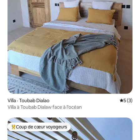
Villa · Toubab Dialao
Note moy
5 (3)
Villa à Toubab Dialaw face à l’océan
Coup de cœur voyageurs
Coup de cœur voyageurs parmi les plus aimés