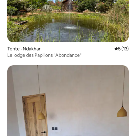
Tente · Ndakhar
Note moye
5 (13)
Le lodge des Papillons "Abondance"