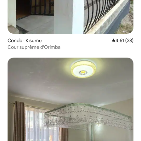
Condo · Kisumu
Note moyenne
4,61 (23)
Cour suprême d'Orimba