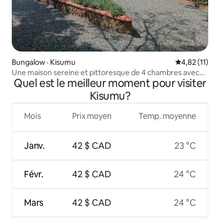
Bungalow · Kisumu
Note moyenne
4,82 (11)
Une maison sereine et pittoresque de 4 chambres avec
Quel est le meilleur moment pour visiter
pelouse
Kisumu?
Mois
Prix moyen
Temp. moyenne
Janv.
42 $ CAD
23 °C
Févr.
42 $ CAD
24 °C
Mars
42 $ CAD
24 °C