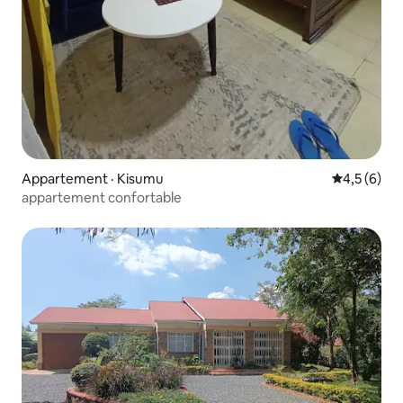
Appartement · Kisumu
Note moyen
4,5 (6)
appartement confortable