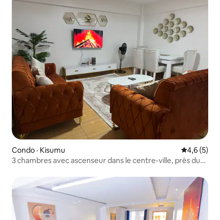
Condo · Kisumu
Note moyen
4,6 (5)
3 chambres avec ascenseur dans le centre-ville, près du
centre commercial Tuffoam, 0722, 843, 819