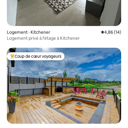
Logement · Kitchener
Note moyenne
4,86 (14)
Logement privé à l'étage à Kitchener
Coup de cœur voyageurs
Coup de cœur voyageurs parmi les plus aimés