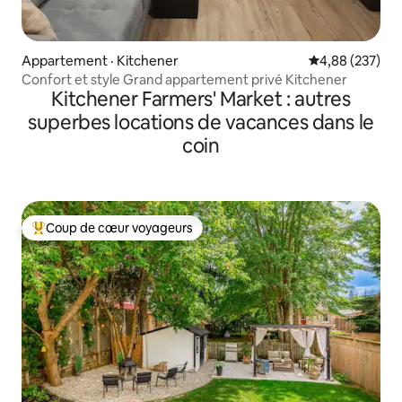
Appartement · Kitchener
Note moyenne 
4,88 (237)
Confort et style Grand appartement privé Kitchener
Kitchener Farmers' Market : autres
superbes locations de vacances dans le
coin
Coup de cœur voyageurs
Coup de cœur voyageurs parmi les plus aimés