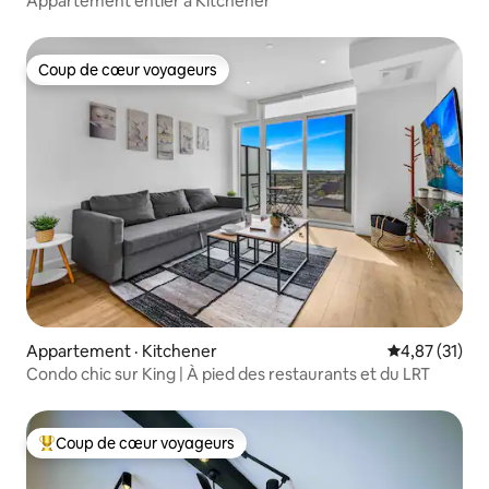
Appartement entier à Kitchener
Coup de cœur voyageurs
Coup de cœur voyageurs
Appartement · Kitchener
Note moyenne
4,87 (31)
Condo chic sur King | À pied des restaurants et du LRT
Coup de cœur voyageurs
Coup de cœur voyageurs parmi les plus aimés