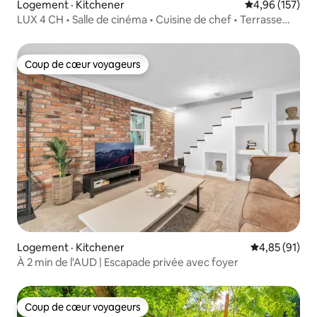
Logement · Kitchener
Note moyenne 
4,96 (157)
LUX 4 CH • Salle de cinéma • Cuisine de chef • Terrasse
unique
Coup de cœur voyageurs
Coup de cœur voyageurs
Logement · Kitchener
Note moyenne
4,85 (91)
À 2 min de l'AUD | Escapade privée avec foyer
Coup de cœur voyageurs
Coup de cœur voyageurs