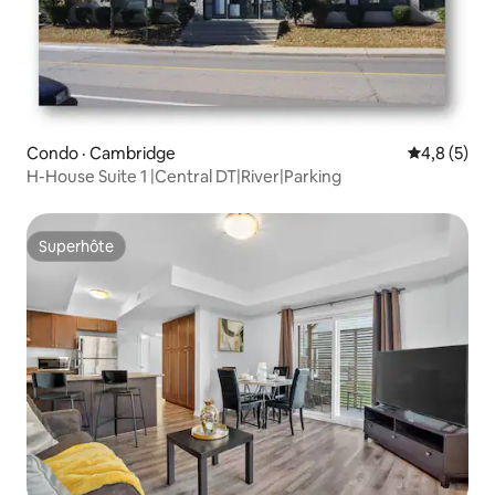
Condo · Cambridge
Note moyen
4,8 (5)
H-House Suite 1 |Central DT|River|Parking
Superhôte
Superhôte