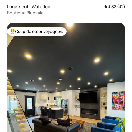
Logement · Waterloo
Note moyenne
4,83 (42)
Boutique Bluevale
Coup de cœur voyageurs
Coup de cœur voyageurs parmi les plus aimés