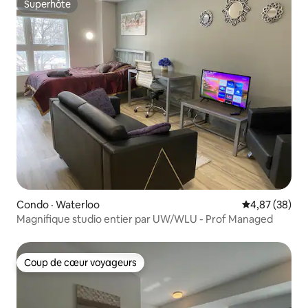
Superhôte
Superhôte
Condo · Waterloo
Note moyenne
4,87 (38)
Magnifique studio entier par UW/WLU - Prof Managed
Coup de cœur voyageurs
Coup de cœur voyageurs