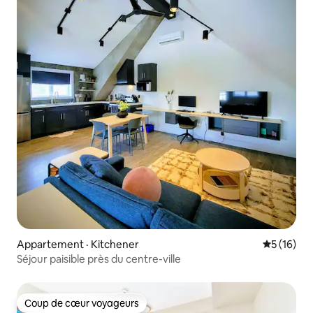
Appartement · Kitchener
Note moye
5 (16)
Séjour paisible près du centre-ville
Coup de cœur voyageurs
Coup de cœur voyageurs