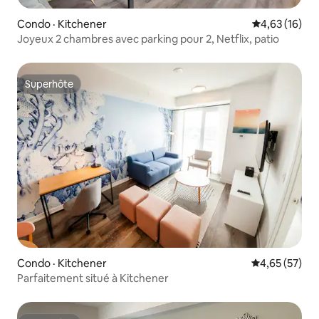
Condo · Kitchener
Note moyenne
4,63 (16)
Joyeux 2 chambres avec parking pour 2, Netflix, patio
Superhôte
Superhôte
Condo · Kitchener
Note moyenne
4,65 (57)
Parfaitement situé à Kitchener