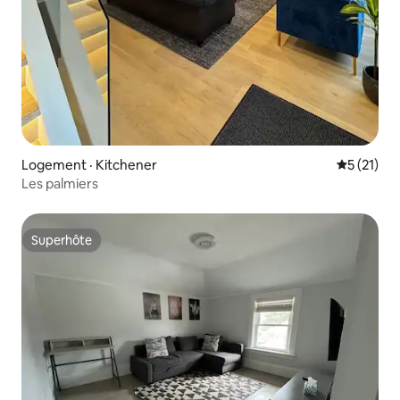
Logement · Kitchener
Note moye
5 (21)
Les palmiers
Superhôte
Superhôte