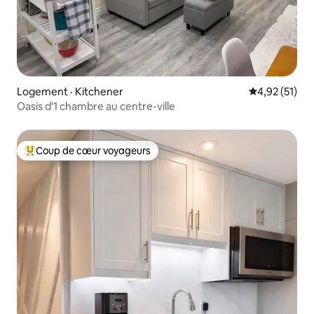
Logement · Kitchener
Note moyenne
4,92 (51)
Oasis d'1 chambre au centre-ville
Coup de cœur voyageurs
Coup de cœur voyageurs parmi les plus aimés