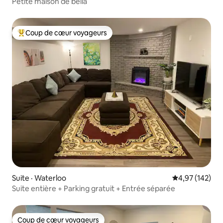
Petite maison de bella
Coup de cœur voyageurs
Coup de cœur voyageurs parmi les plus aimés
Suite · Waterloo
Note moyenne 
4,97 (142)
Suite entière + Parking gratuit + Entrée séparée
Coup de cœur voyageurs