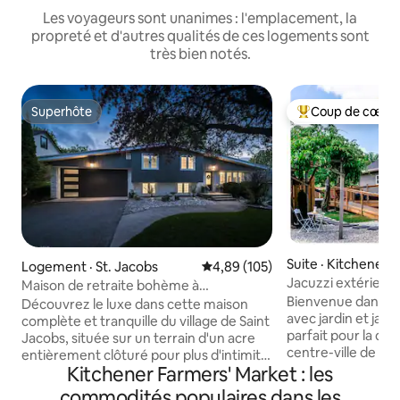
Les voyageurs sont unanimes : l'emplacement, la
propreté et d'autres qualités de ces logements sont
très bien notés.
Superhôte
Coup de cœur 
Superhôte
Coup de cœur voy
Suite · Kitchener
Logement · St. Jacobs
Note moyenne de 4,89 sur 5, 1
4,89 (105)
Jacuzzi extérieur 
Maison de retraite bohème à
de bain, suite avec
Bienvenue dans no
4 chambres : bain à remous, sauna, oasis
Découvrez le luxe dans cette maison
avec jardin et jacu
et spa
complète et tranquille du village de Saint
parfait pour la dét
Jacobs, située sur un terrain d'un acre
centre-ville de Kit
entièrement clôturé pour plus d'intimité.
à quelques pas des
Kitchener Farmers' Market : les
Il dispose de trois chambres : 1 lit « king
boulangeries, des 
size », 1 lit « queen size », 2 lits simples, un
commodités populaires dans les