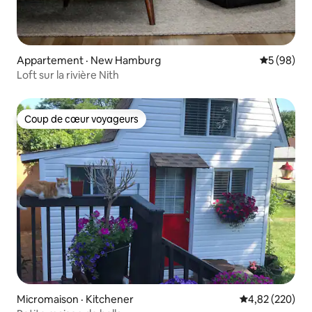
Appartement · New Hamburg
Note moye
5 (98)
Loft sur la rivière Nith
Coup de cœur voyageurs
Coup de cœur voyageurs
Micromaison · Kitchener
Note moyenne 
4,82 (220)