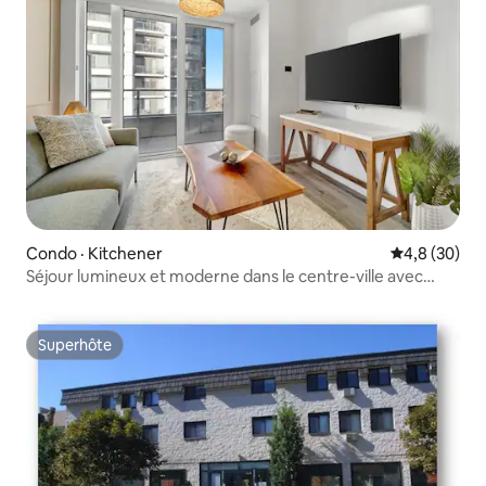
Condo · Kitchener
Note moyenn
4,8 (30)
Séjour lumineux et moderne dans le centre-ville avec
piscine et salle de sport
Superhôte
Superhôte