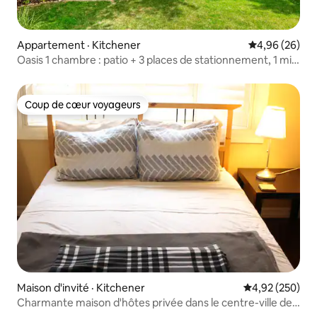
Appartement · Kitchener
Note moyenne
4,96 (26)
Oasis 1 chambre : patio + 3 places de stationnement, 1 min
de l'hôpital
Coup de cœur voyageurs
Coup de cœur voyageurs
Maison d'invité · Kitchener
Note moyenne 
4,92 (250)
Charmante maison d'hôtes privée dans le centre-ville de
Kitchener