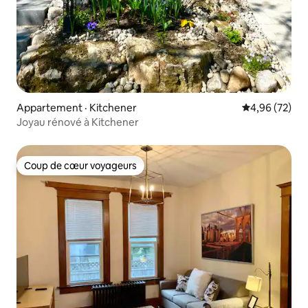
Appartement · Kitchener
Note moyenne
4,96 (72)
Joyau rénové à Kitchener
Coup de cœur voyageurs
Coup de cœur voyageurs