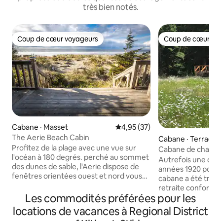
très bien notés.
Coup de cœur voyageurs
Coup de cœur vo
Coup de cœur voyageurs
Coup de cœur vo
Cabane · Masset
Note moyenne de 4,95 sur 5, 
4,95 (37)
The Aerie Beach Cabin
Cabane · Terrace
Profitez de la plage avec une vue sur
Cabane de chasse 
l'océan à 180 degrés. perché au sommet
Animaux accepté
Autrefois une cab
des dunes de sable, l'Aerie dispose de
années 1920 pour 
fenêtres orientées ouest et nord vous
cabane a été tra
permettant de voir le surf presque
retraite confortab
n'importe où dans la cabane. L'Aerie est
Les commodités préférées pour les
aventuriers et les
un chalet autonome doté d'une salle de
seulement 10 minu
locations de vacances à Regional District
bain intérieure avec toilettes à compost
Terrace. Avec un simple aménagement