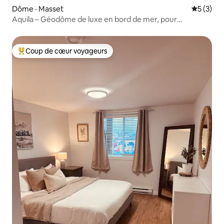
Dôme · Masset
Note moy
5 (3)
Aquila – Géodôme de luxe en bord de mer, pour
4 personnes
Coup de cœur voyageurs
Coup de cœur voyageurs parmi les plus aimés