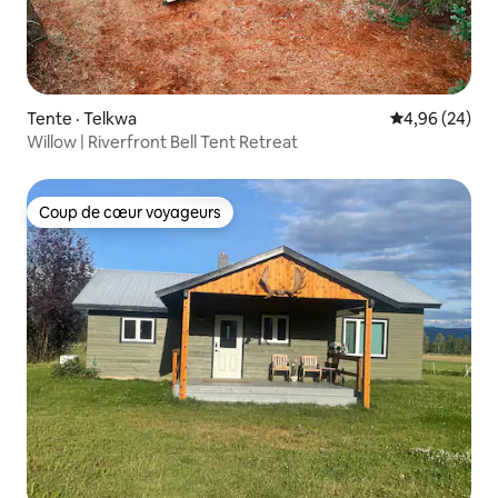
Tente · Telkwa
Note moyenne
4,96 (24)
Willow | Riverfront Bell Tent Retreat
Coup de cœur voyageurs
Coup de cœur voyageurs