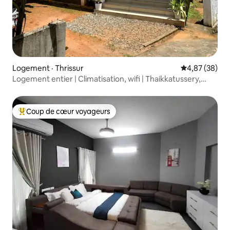
Logement · Thrissur
Note moyenne
4,87 (38)
Logement entier | Climatisation, wifi | Thaikkatussery,
Thrissur
Coup de cœur voyageurs
Coup de cœur voyageurs parmi les plus aimés