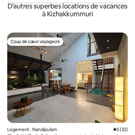
D'autres superbes locations de vacances
à Kizhakkummuri
Coup de cœur voyageurs
Coup de cœur voyageurs
Logement · Nandipulam
Note moye
5 (32)