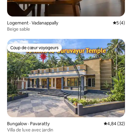
Logement · Vadanappally
Note moy
5 (4)
Beige sable
Coup de cœur voyageurs
Coup de cœur voyageurs
Bungalow · Pavaratty
Note moyenne
4,84 (32)
Villa de luxe avec jardin