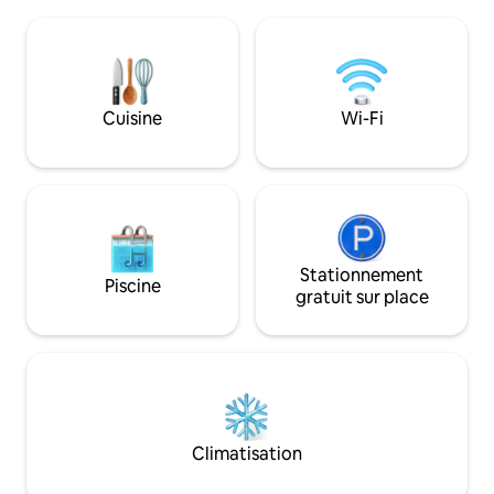
les longs séjours. Idéalement situé à
séjour sans tracas. Caractéristiques
proximité de Thris
principales : 2 climatiseurs, chambres
ferroviaire et de l
attenantes - lits doubles confortables.
logement permet 
Salle à manger climatisée : savourez des
facilement au tem
repas avec style, idéal pour les
Vadakkumnathan, 
Cuisine
Wi-Fi
rassemblements de groupe. Cuisine et
et aux principaux 
espace de travail spacieux avec lave-
maison familiale et
linge
reflètent sa chaleu
Stationnement
Piscine
gratuit sur place
Climatisation