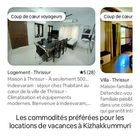
Coup de cœur voyageurs
Coup de cœur vo
Coup de cœur voyageurs
Coup de cœur vo
Logement · Thrissur
Note moyenne de 5 sur 5, 
5 (28)
Maison à Thrissur - À seulement 500
Villa · Thrissur
mètres de la gare.
Indeevaram : séjour chez l'habitant au
Maison familiale pai
cœur de la ville de Thrissur -
Shivedsaa
Détendez-vous da
Climatisation et équipements
familiale paisible 
modernes. Bienvenue à Indeevaram,
dans une colonie ré
votre retraite confortable au cœur
qui garantit intimi
animé de la ville de Thrissur! Parfait pour
Les commodités préférées pour les
chambres climatis
les familles, les couples ou les voyageurs
vie et de repas ch
locations de vacances à Kizhakkummuri
d'affaires, ce logement bien rangé de
fonctionnelle et s
2 chambres offre un bonheur climatisé,
calme, elle est idé
une cuisine entièrement équipée et un