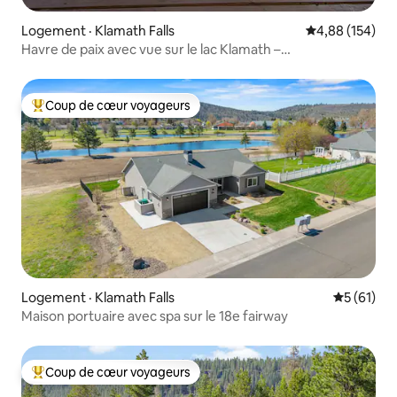
Logement · Klamath Falls
Note moyenne 
4,88 (154)
Havre de paix avec vue sur le lac Klamath –
3 CH/2 SAL/Bain à remous
Coup de cœur voyageurs
Coup de cœur voyageurs parmi les plus aimés
Logement · Klamath Falls
Note moye
5 (61)
Maison portuaire avec spa sur le 18e fairway
Coup de cœur voyageurs
Coup de cœur voyageurs parmi les plus aimés