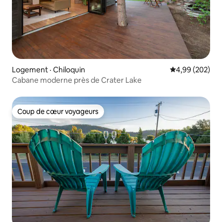
Logement · Chiloquin
Note moyenne 
4,99 (202)
Cabane moderne près de Crater Lake
Coup de cœur voyageurs
Coup de cœur voyageurs