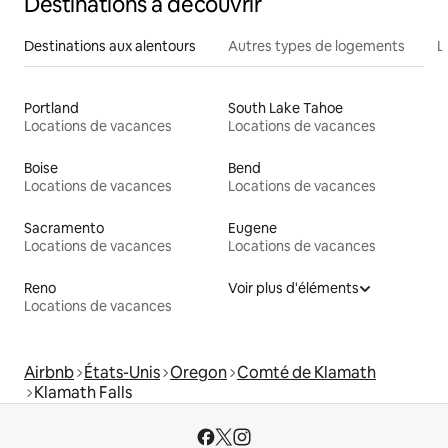
Destinations à découvrir
Destinations aux alentours
Autres types de logements
L
Portland
South Lake Tahoe
Locations de vacances
Locations de vacances
Boise
Bend
Locations de vacances
Locations de vacances
Sacramento
Eugene
Locations de vacances
Locations de vacances
Reno
Voir plus d'éléments
Locations de vacances
Airbnb
États-Unis
Oregon
Comté de Klamath
Klamath Falls