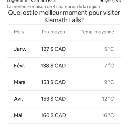
Logement · Klamath Falls
Note moyenne 
4,91 (181)
La meilleure maison de 4 chambres de la région
Quel est le meilleur moment pour visiter
Klamath Falls?
Mois
Prix moyen
Temp. moyenne
Janv.
127 $ CAD
5 °C
Févr.
138 $ CAD
7 °C
Mars
153 $ CAD
9 °C
Avr.
153 $ CAD
12 °C
Mai
160 $ CAD
16 °C