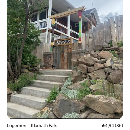
Logement · Klamath Falls
Note moyenne
4,94 (86)