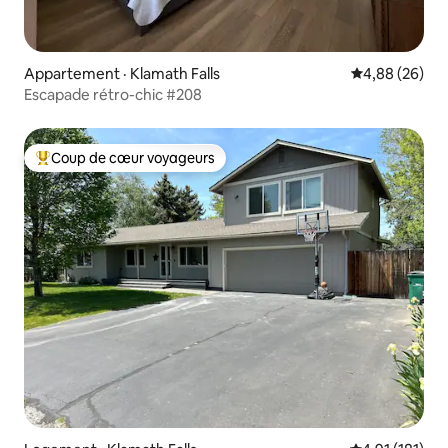
Appartement · Klamath Falls
Note moyenne
4,88 (26)
Escapade rétro-chic #208
Coup de cœur voyageurs
Coup de cœur voyageurs parmi les plus aimés