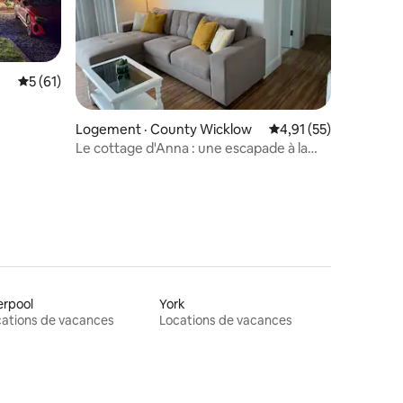
Note moyenne de 5 sur 5, 61 commentaires
5 (61)
res
Logement · County Wicklow
Note moyenne de 4,9
4,91 (55)
Le cottage d'Anna : une escapade à la
campagne
erpool
York
ations de vacances
Locations de vacances