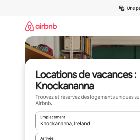
Aller
Une pa
directement
au
contenu
Locations de vacances :
Knockananna
Trouvez et réservez des logements uniques su
Airbnb.
Emplacement
Quand les résultats sont affichés, parcourez-les en 
Arrivée