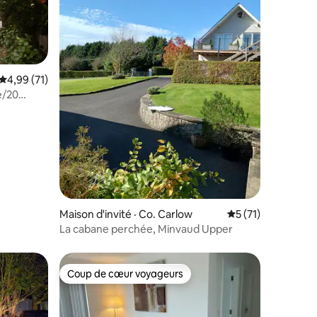
Note moyenne de 4,99 sur 5, 71 commentaires
4,99 (71)
e/20
res
Maison d'invité · Co. Carlow
Note moyenne de 
5 (71)
La cabane perchée, Minvaud Upper
Coup de cœur voyageurs
les plus aimés
Coup de cœur voyageurs