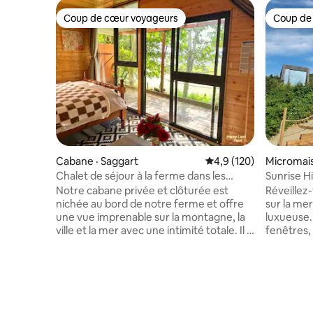
Coup de cœur voyageurs
Coup de
Coup de cœur voyageurs
Coup de
Cabane · Saggart
Note moyenne de 4,9 
4,9 (120)
Micromais
Chalet de séjour à la ferme dans les
Sunrise H
bois – Animaux et nature
avec vue 
Notre cabane privée et clôturée est
Réveillez
nichée au bord de notre ferme et offre
sur la mer
une vue imprenable sur la montagne, la
luxueuse.
ville et la mer avec une intimité totale. Il y
fenêtres,
a une douche chaude, une machine à
lit et d'u
café, de l'eau filtrée, une bouilloire, un
pour une 
radiateur au gaz, une couverture
privée c
électrique, un mini-réfrigérateur, un
intérieure
micro-ondes et un accès partagé à une
cuisine c
cuisine entièrement équipée. Détendez-
déjeuner,