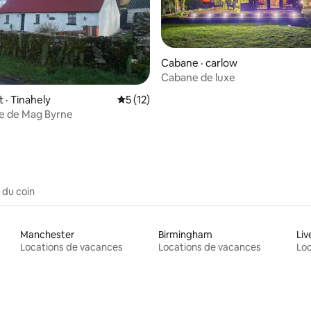
Cabane · carlow
Cabane de luxe
 sur 5, 73 commentaires
· Tinahely
Note moyenne de 5 sur 5, 12 commentai
5 (12)
e de Mag Byrne
 du coin
Manchester
Birmingham
Liv
Locations de vacances
Locations de vacances
Loc