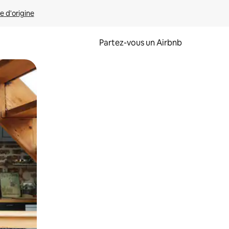
e d'origine
Partez-vous un Airbnb
et en les faisant glisser.