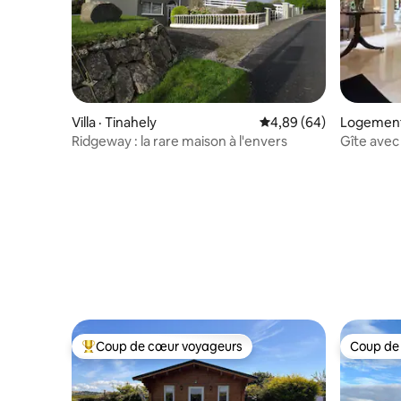
Villa · Tinahely
Note moyenne de 4,89
4,89 (64)
Logement
Ridgeway : la rare maison à l'envers
Gîte avec 
Coup de cœur voyageurs
Coup de
Coup de cœur voyageurs parmi les plus aimés
Coup de