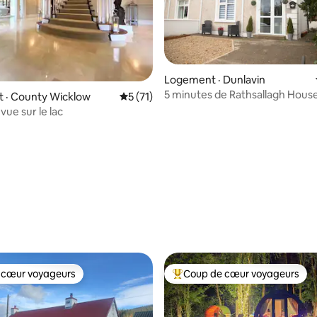
Logement · Dunlavin
5 minutes de Rathsallagh Hous
 sur 5, 64 commentaires
 · County Wicklow
Note moyenne de 5 sur 5, 71 commentai
5 (71)
minutes de Punchestown
vue sur le lac
 cœur voyageurs
Coup de cœur voyageurs
 cœur voyageurs
Coup de cœur voyageurs parmi 