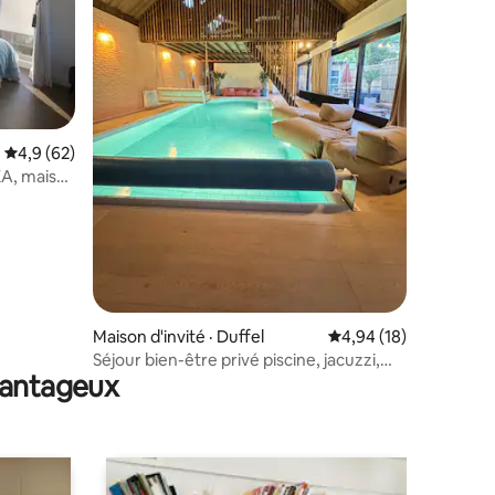
res
Note moyenne de 4,9 sur 5, 62 commentaires
4,9 (62)
ZA, mais
Maison d'invité · Duffel
Note moyenne de 4,94
4,94 (18)
Séjour bien-être privé piscine, jacuzzi,
avantageux
sauna 2-4p