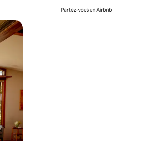
Partez-vous un Airbnb
et en les faisant glisser.