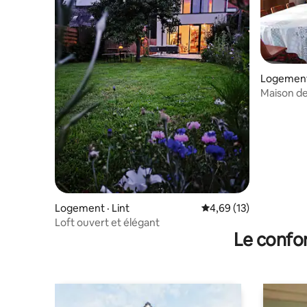
Logement
Maison de
Logement · Lint
Note moyenne de 4,69
4,69 (13)
Loft ouvert et élégant
Le confor