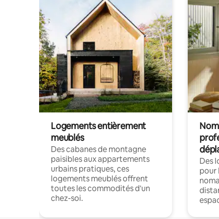
Logements entièrement
Noma
meublés
prof
dépl
Des cabanes de montagne
paisibles aux appartements
Des 
urbains pratiques, ces
pour 
logements meublés offrent
nomad
toutes les commodités d'un
dista
chez-soi.
espac