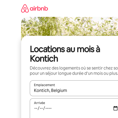
Aller
directement
au
contenu
Locations au mois à
Kontich
Découvrez des logements où se sentir chez so
pour un séjour longue durée d’un mois ou plus
Emplacement
Quand les résultats sont affichés, parcourez-les en 
Arrivée