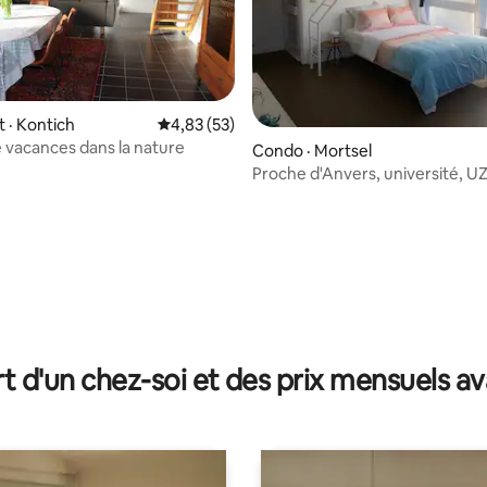
 · Kontich
Note moyenne de 4,83 sur 5, 53 commentai
4,83 (53)
 vacances dans la nature
Condo · Mortsel
Proche d'Anvers, université, U
dans la verdure !
 sur 5, 13 commentaires
t d'un chez-soi et des prix mensuels 