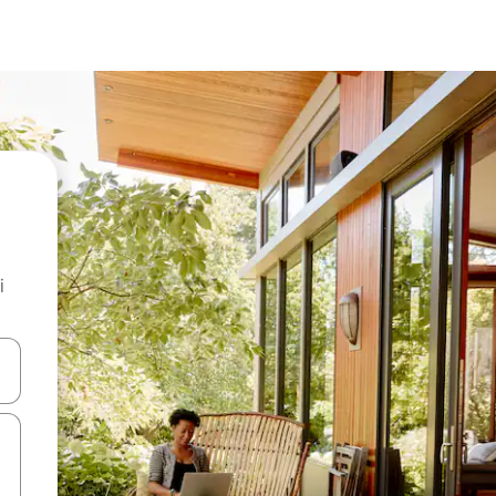
i
.
utilisant les flèches vers le haut et vers le bas, ou en appuyant dessus 