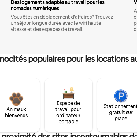
Des logements adaptés au travail pour les
V
nomades numériques
A
Vous êtes en déplacement d'affaires? Trouvez
e
un séjour longue durée avec le wifi haute
p
vitesse et des espaces de travail.
d
dités populaires pour les locations a
Espace de
Stationnemen
Animaux
travail pour
gratuit sur
bienvenus
ordinateur
place
portable
 proximité des sites incontournables d