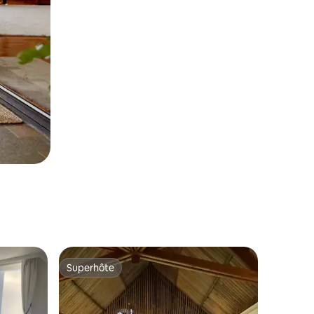
Superhôte
Superhôte