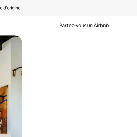
e d'origine
Partez-vous un Airbnb
et en les faisant glisser.