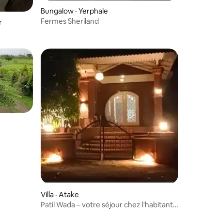
Bungalow · Yerphale
Fermes Sheriland
r
Villa · Atake
Patil Wada – votre séjour chez l'habitant
en milieu rural