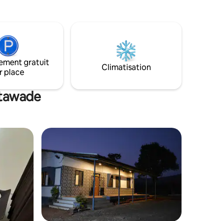
idées pour partager des histoires
ert pour
chaleureuses et imprégner les valeurs
up
d'un mode de vie biologique. Il est temps
de sortir du vrai Vous ! !
 et saine
que Aussi,
calme,
ement gratuit
Climatisation
r place
emple et
a un
otawade