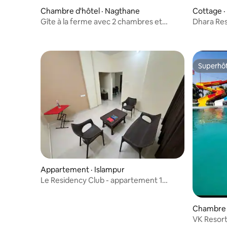
Chambre d'hôtel · Nagthane
Cottage ·
Gîte à la ferme avec 2 chambres et
Dhara Res
climatisation
Superhô
Superhô
Appartement · Islampur
Le Residency Club - appartement 1
chambre
Chambre p
VK Resort