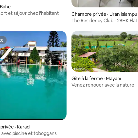
 Bahe
ort et séjour chez l'habitant
Chambre privée · Uran Islampu
The Residency Club - 2BHK Flat
te
te
Gîte à la ferme · Mayani
Venez renouer avec la nature
rivée · Karad
 avec piscine et toboggans