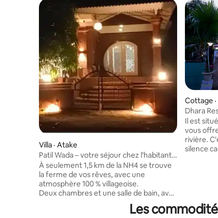
Cottage ·
Dhara Res
Il est situ
vous offr
rivière. C'
Villa · Atake
silence c
Patil Wada – votre séjour chez l'habitant
célèbre p
en milieu rural
À seulement 1,5 km de la NH4 se trouve
à distanc
la ferme de vos rêves, avec une
des fonct
atmosphère 100 % villageoise.
telles que
Deux chambres et une salle de bain, avec
projection
un porche pour s'asseoir et discuter en
sportives
Les commodités
famille ou entre amis. Cour avant pour
pouvons é