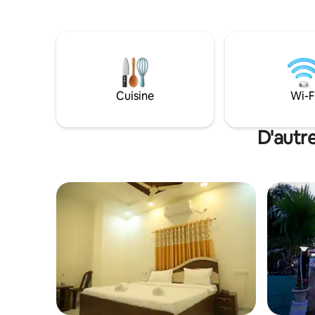
jouer avec les enfants et cour arrière
déjeuner,
avec un verger de manguiers pour se
fonction 
promener et profiter de la beauté du
touristiq
paysage. Faites une surprise aux enfants
jotiba, kh
en leur faisant visiter l'étable à vaches à
sont dans
proximité. Il suffit de quelques minutes
de marche dans la nature pour avoir une
Cuisine
Wi-F
vue sur la rivière Krishna. Cette ferme
dégage une énergie positive et du
bonheur à profusion!! Nous sommes
D'autr
certains que vous apprécierez votre
séjour!!