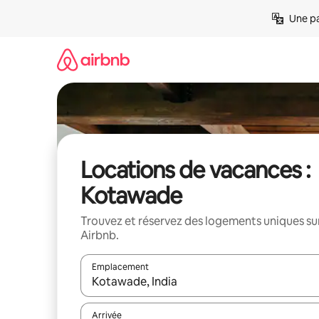
Aller
Une pa
directement
au
contenu
Locations de vacances :
Kotawade
Trouvez et réservez des logements uniques su
Airbnb.
Emplacement
Quand les résultats sont affichés, parcourez-les en 
Arrivée