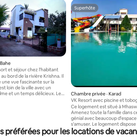
Superhôte
Superhôte
 Bahe
ort et séjour chez l'habitant
é au bord de la rivière Krishna. Il
e une vue fascinante sur la
est loin de la ville avec un
alme et un temps délicieux. Le
Chambre privée · Karad
oint touristique de ramling bet
VK Resort avec piscine et tobo
e de marche. Nous fournissons
Ce logement est situé à Mhasw
ionnalités supplémentaires
Amenez toute la famille dans c
 la navigation de plaisance, la
génial avec beaucoup d'espace
 de films, les projections
s'amuser. Le logement dispose
, le feu de camp, etc. Nous
 préférées pour les locations de vaca
piscine, de toboggans Les fêtes
galement vous fournir le petit-
événements peuvent être organis