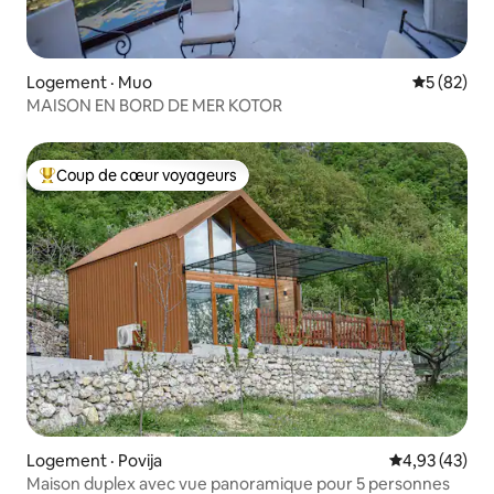
Logement · Muo
Note moye
5 (82)
MAISON EN BORD DE MER KOTOR
Coup de cœur voyageurs
Coup de cœur voyageurs parmi les plus aimés
Logement · Povija
Note moyenne
4,93 (43)
Maison duplex avec vue panoramique pour 5 personnes