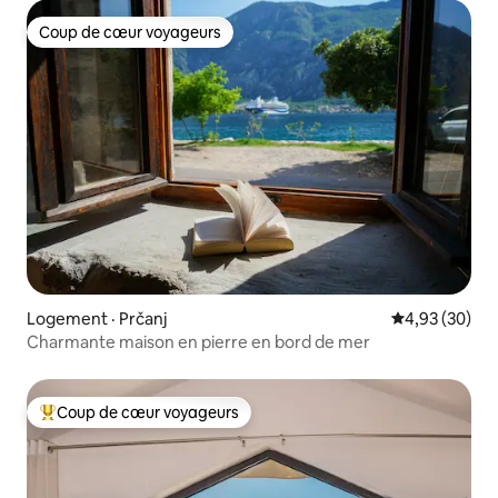
Coup de cœur voyageurs
Coup de cœur voyageurs
Logement · Prčanj
Note moyenne
4,93 (30)
Charmante maison en pierre en bord de mer
Coup de cœur voyageurs
Coup de cœur voyageurs parmi les plus aimés