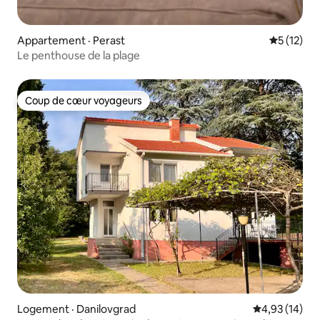
Appartement · Perast
Note moye
5 (12)
Le penthouse de la plage
Coup de cœur voyageurs
Coup de cœur voyageurs
Logement · Danilovgrad
Note moyenne
4,93 (14)