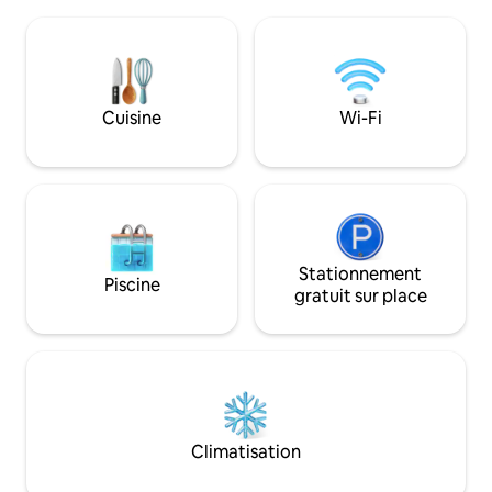
idyllique de Ljuta
des visiteurs des quatre coins du monde,
Kotor. L'apparteme
de partager avec eux des souvenirs de
double fait à la ma
mon ancienne maison familiale et
connexion Wi-Fi, d
l'histoire du Monténégro, et de les aider
Android, d'une tél
à planifier et à organiser leurs visites
climatiseur, d'une 
Cuisine
Wi-Fi
dans notre magnifique pays.
unique, d'un micr
réfrigérateur.
Stationnement
Piscine
gratuit sur place
Climatisation