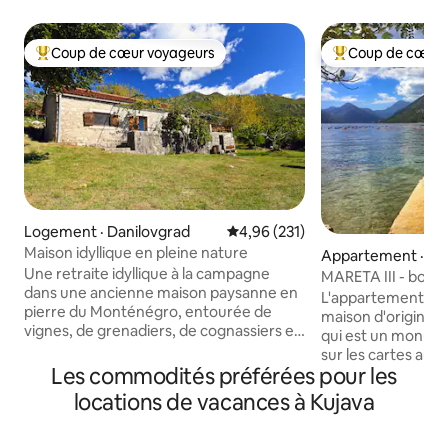
Coup de cœur voyageurs
Coup de cœur 
Coup de cœur voyageurs parmi les plus aimés
Coup de cœur voy
Logement · Danilovgrad
Note moyenne de 4,96 sur 5, 2
4,96 (231)
Maison idyllique en pleine nature
Appartement · Ko
Une retraite idyllique à la campagne
MARETA III - bord
dans une ancienne maison paysanne en
L'appartement Maret
pierre du Monténégro, entourée de
maison d'origine qu
vignes, de grenadiers, de cognassiers et
qui est un monume
de figuiers, et offrant une vue
sur les cartes aus
magnifique sur les montagnes. C'est un
Les commodités préférées pour les
siècle. La maison 
refuge idéal pour échapper à l'agitation
style méditerrané
locations de vacances à Kujava
de la ville et au bruit de la circulation. En
L'appartement est
tant que guide d'alpinisme et ancien
5 m de la mer au c
diplomate, je serai heureux d'accueillir