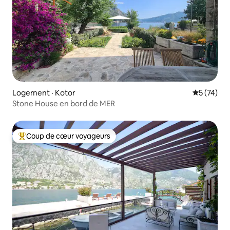
Logement · Kotor
Note moye
5 (74)
Stone House en bord de MER
Coup de cœur voyageurs
Coup de cœur voyageurs parmi les plus aimés