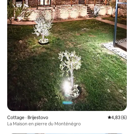
Cottage · Brijestovo
Note moyenn
4,83 (6)
La Maison en pierre du Monténégro