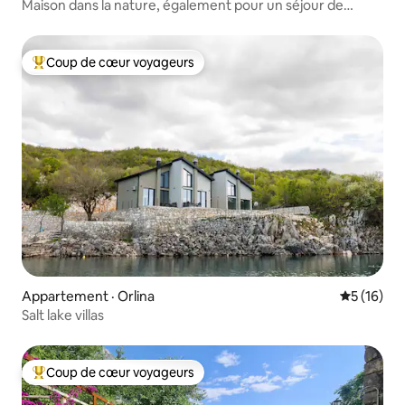
Maison dans la nature, également pour un séjour de
longue durée
Coup de cœur voyageurs
Coup de cœur voyageurs parmi les plus aimés
Appartement · Orlina
Note moye
5 (16)
Salt lake villas
Coup de cœur voyageurs
Coup de cœur voyageurs parmi les plus aimés