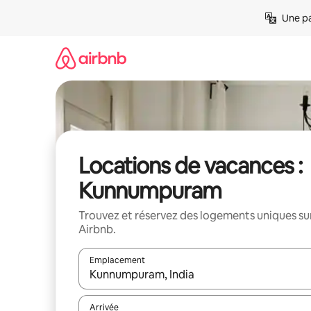
Aller
Une pa
directement
au
contenu
Locations de vacances :
Kunnumpuram
Trouvez et réservez des logements uniques su
Airbnb.
Emplacement
Quand les résultats sont affichés, parcourez-les en 
Arrivée