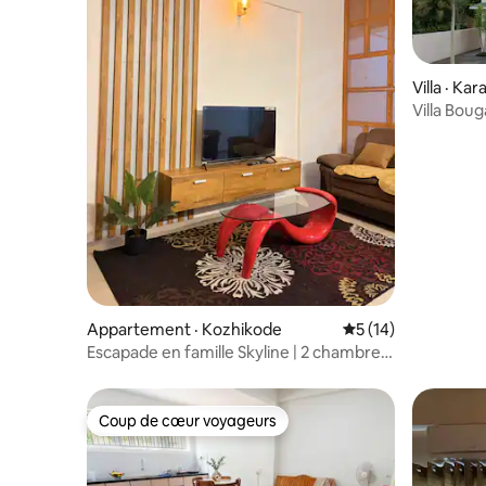
Villa · Ka
Villa Boug
NIT à pro
Appartement · Kozhikode
Note moyenne de 5
5 (14)
Escapade en famille Skyline | 2 chambres,
2 salles de bain, 3 balcons | Costays
Coup de cœur voyageurs
Coup de cœur voyageurs