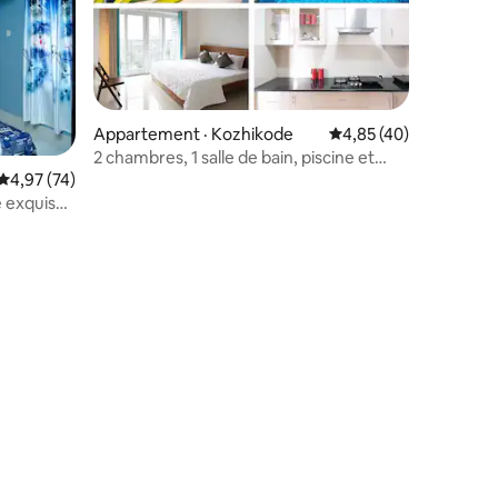
Appartement · Kozhikode
Note moyenne de 4,85
4,85 (40)
2 chambres, 1 salle de bain, piscine et
toit-terrasse - Calicut par Canzia Living
Note moyenne de 4,97 sur 5, 74 commentaires
4,97 (74)
e exquise
res