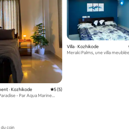
 sur 5, 20 commentaires
Villa · Kozhikode
Meraki Palms, une villa meublé
de 2 chambres
ent · Kozhikode
Note moyenne de 5 sur 5, 5 commentai
5 (5)
Paradise - Par Aqua Marine
 du coin