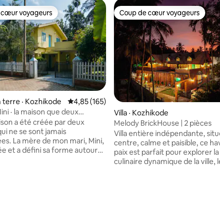
 cœur voyageurs
Coup de cœur voyageurs
 cœur voyageurs
Coup de cœur voyageurs
 terre · Kozhikode
Note moyenne de 4,85 sur 5, 165 commentai
4,85 (165)
ini · la maison que deux
Villa · Kozhikode
nt créée
son a été créée par deux
Melody BrickHouse | 2 pièces
i ne se sont jamais
Villa entière indépendante, sit
es. La mère de mon mari, Mini,
centre, calme et paisible, ce ha
ée et a défini sa forme autour
paix est parfait pour explorer l
ère, puis elle est décédée avant
culinaire dynamique de la ville, l
 une couleur. La couleur et la
magasinage, les plages et les
e moi : je l'ai rendue moderne
divertissements. À 10-15 min en voiture
e, jaune avec des fenêtres bleu
de la gare, de South Beach, du 
 sur 5, 27 commentaires
que pièce ayant sa propre
commercial Lulu, de l'hôpital M
ne amie l'a peinte dans le
d'endroits populaires comme 
ne silhouette sans visage
Restaurant, Focus Mall, Tagore H