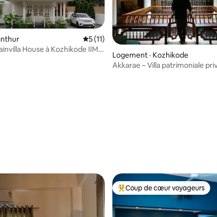
ranthur
Note moyenne de 5 sur 5, 11 commentai
5 (11)
ainvilla House à Kozhikode IIM
Logement · Kozhikode
ximité
Akkarae – Villa patrimoniale pri
 sur 5, 14 commentaires
Coup de cœur voyageurs
Coup de cœur voyageurs parmi 