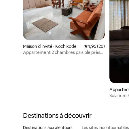
Maison d'invité · Kozhikode
Note moyenne de 4,95
4,95 (20)
Appartement 2 chambres paisible près
du Kozhikode Medical College
Appartem
Solarium 
Suites
Destinations à découvrir
Destinations aux alentours
Les sites incontournables