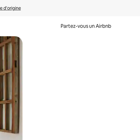
e d'origine
Partez-vous un Airbnb
et en les faisant glisser.