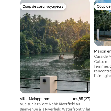
Coup de cœur voyageurs
Coup de
Coup de cœur voyageurs
Coup de
Maison en
Casa de M
femmes o
Cette mai
femmes qu
rencontré
l'a imagin
de la lumi
de choisir
vie sont d
et joyeus
Villa · Malappuram
Note moyenne de 4,85
4,85 (27)
ciel, cha
Vue sur la rivière Nehir Riverfield au
couleur. U
Kerala
garage, u
Bienvenue à la Riverfield Waterfront Villa!