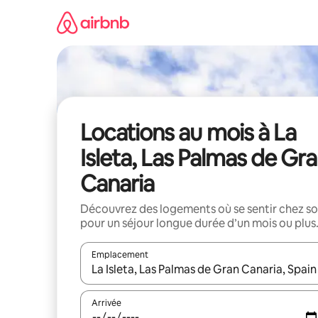
Aller
directement
au
contenu
Locations au mois à La
Isleta, Las Palmas de Gr
Canaria
Découvrez des logements où se sentir chez so
pour un séjour longue durée d’un mois ou plus
Emplacement
Quand les résultats sont affichés, parcourez-les en 
Arrivée