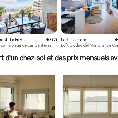
nt · La Isleta
Note moyenne de 5 sur 5, 7 commentai
5 (7)
Loft · La Isleta
N
 sur la plage de Las Canteras
Loft Ciudad del Mar Grande Ca
 sur 5, 30 commentaires
t d'un chez-soi et des prix mensuels 