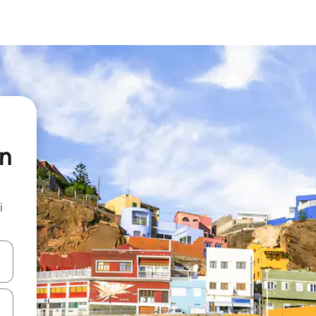
an
i
.
utilisant les flèches vers le haut et vers le bas, ou en appuyant dessus 