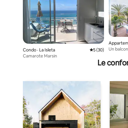
Apparteme
Un balcon
Condo · La Isleta
Note moyenne de 5
5 (30)
Camarote Marsin
Le confor