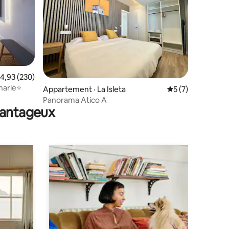
res
ote moyenne de 4,93 sur 5, 230 commentaires
4,93 (230)
narie⭐
Appartement · La Isleta
Note moyenne de 
5 (7)
Panorama Atico A
avantageux