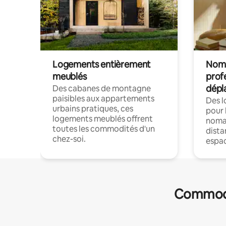
Logements entièrement
Noma
meublés
prof
dépl
Des cabanes de montagne
paisibles aux appartements
Des 
urbains pratiques, ces
pour 
logements meublés offrent
nomad
toutes les commodités d'un
dista
chez-soi.
espac
Commodit