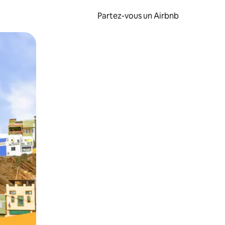
Partez-vous un Airbnb
et en les faisant glisser.