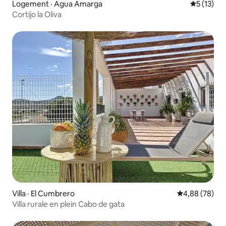
Logement · Agua Amarga
Note moye
5 (13)
Cortijo la Oliva
Villa · El Cumbrero
Note moyenne
4,88 (78)
Villa rurale en plein Cabo de gata