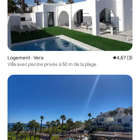
mee naartoe willen nemen.
Logement · Vera
Note moyenn
4,67 (3)
Villa avec piscine privée à 50 m de la plage