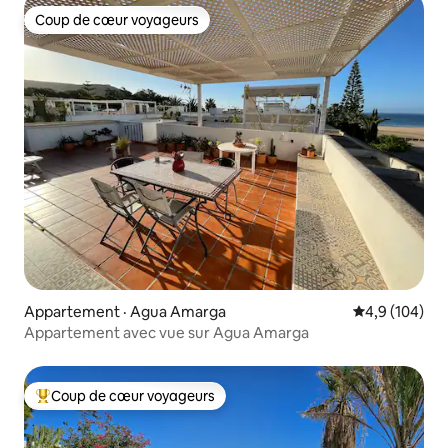
Coup de cœur voyageurs
Coup de cœur voyageurs
Appartement · Agua Amarga
Note moyenne
4,9 (104)
Appartement avec vue sur Agua Amarga
Coup de cœur voyageurs
Coup de cœur voyageurs parmi les plus aimés