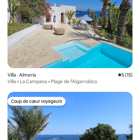
Villa · Almería
Note moye
5 (15)
Villa « La Campana » Plage de l'Algarrobico
Coup de cœur voyageurs
Coup de cœur voyageurs