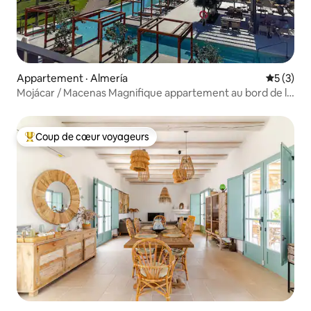
Appartement · Almería
Note moy
5 (3)
Mojácar / Macenas Magnifique appartement au bord de la
plage
Coup de cœur voyageurs
Coup de cœur voyageurs parmi les plus aimés