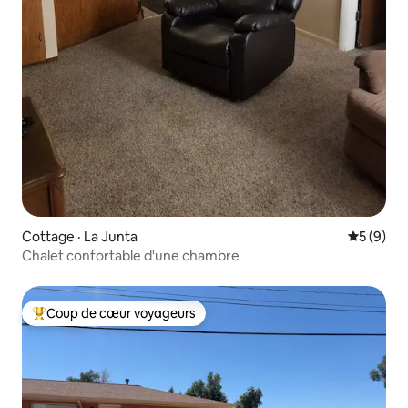
Cottage · La Junta
Note moy
5 (9)
Chalet confortable d'une chambre
Coup de cœur voyageurs
Coup de cœur voyageurs parmi les plus aimés