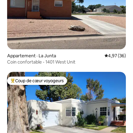
Appartement · La Junta
Note moyenne
4,97 (36)
Coin confortable - 1401 West Unit
Coup de cœur voyageurs
Coup de cœur voyageurs parmi les plus aimés