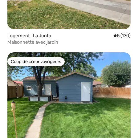
Logement · La Junta
Note moyen
5 (130)
Maisonnette avec jardin
Coup de cœur voyageurs
Coup de cœur voyageurs