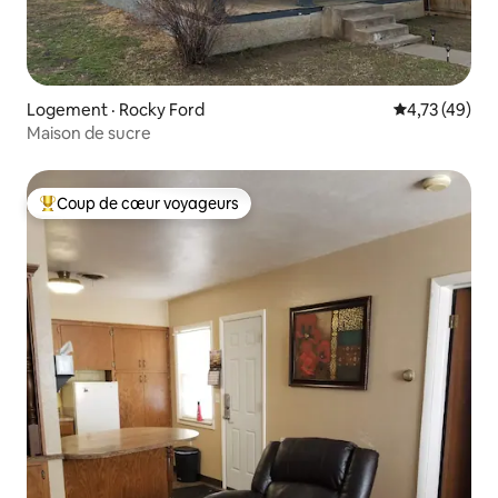
Logement · Rocky Ford
Note moyenne
4,73 (49)
Maison de sucre
Coup de cœur voyageurs
Coup de cœur voyageurs parmi les plus aimés