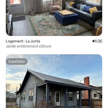
Logement · La Junta
Note moy
5 (8)
Jardin entièrement clôturé
Superhôte
Superhôte