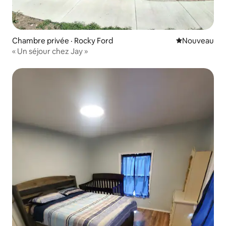
Chambre privée · Rocky Ford
Nouvel hébe
Nouveau
« Un séjour chez Jay »