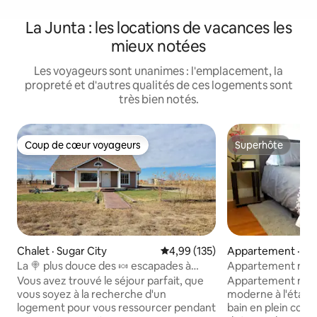
La Junta : les locations de vacances les
mieux notées
Les voyageurs sont unanimes : l'emplacement, la
propreté et d'autres qualités de ces logements sont
très bien notés.
Coup de cœur voyageurs
Superhôte
Coup de cœur voyageurs
Superhôte
Chalet · Sugar City
Note moyenne de 4,99 sur 5, 1
4,99 (135)
Appartement · La
La 🍭 plus douce des 🍬 escapades à
Appartement mode
Sugar City Colorado !!
nomades et les vo
Vous avez trouvé le séjour parfait, que
Appartement mign
simple !
vous soyez à la recherche d'un
moderne à l'étage 
logement pour vous ressourcer pendant
bain en plein cœur