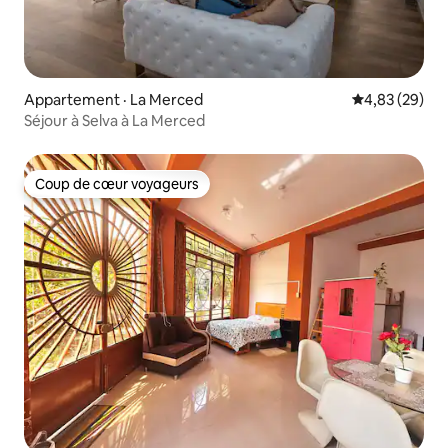
Appartement · La Merced
Note moyenne
4,83 (29)
Séjour à Selva à La Merced
Coup de cœur voyageurs
Coup de cœur voyageurs