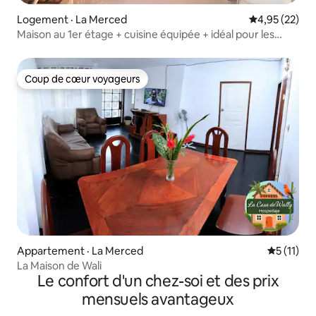
Logement · La Merced
Note moyenne
4,95 (22)
Maison au 1er étage + cuisine équipée + idéal pour les
familles
Coup de cœur voyageurs
Coup de cœur voyageurs
Appartement · La Merced
Note moye
5 (11)
La Maison de Wali
Le confort d'un chez-soi et des prix
mensuels avantageux