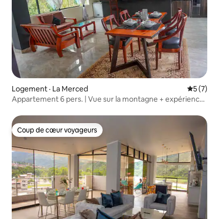
Logement · La Merced
Note moy
5 (7)
Appartement 6 pers. | Vue sur la montagne + expérience
café
Coup de cœur voyageurs
Coup de cœur voyageurs