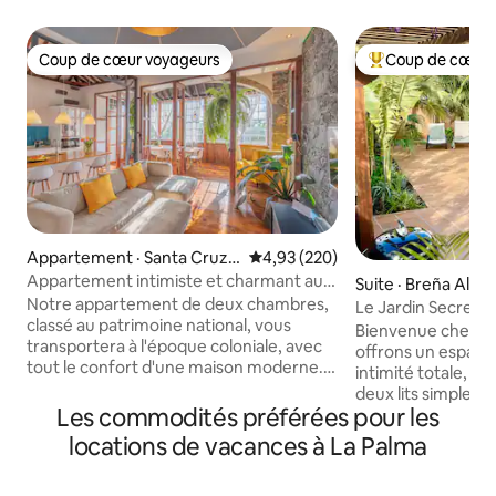
Coup de cœur voyageurs
Coup de cœur 
Coup de cœur voyageurs
Coup de cœur voy
Appartement · Santa Cruz
Note moyenne de 4,93 sur 5, 2
4,93 (220)
de La Palma
Appartement intimiste et charmant au
Suite · Breña Alta,
bord de la plage
Notre appartement de deux chambres,
Le Jardin Secret. Vo
classé au patrimoine national, vous
Bienvenue chez no
transportera à l'époque coloniale, avec
offrons un espace
tout le confort d'une maison moderne.
intimité totale, un 
Situé au centre de l'île, dans sa capitale,
deux lits simples, 
c'est le meilleur endroit pour
Les commodités préférées pour les
Cruz de La Palma, 
commencer les itinéraires quotidiens
plage et de l'aéroport. Nous of
locations de vacances à La Palma
pour profiter de l'île, de la plage en face
grand salon, une c
de la maison ou du centre historique. La
jardin avec barbec
maison est pleine de lumière et