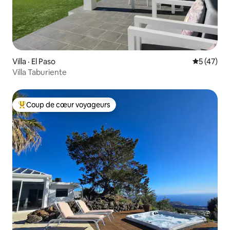
Villa · El Paso
Note moye
5 (47)
Villa Taburiente
Coup de cœur voyageurs
Coup de cœur voyageurs parmi les plus aimés