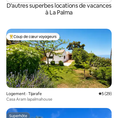
D'autres superbes locations de vacances
à La Palma
Coup de cœur voyageurs
Coup de cœur voyageurs parmi les plus aimés
Logement · Tijarafe
Note moye
5 (29)
Casa Aram lapalmahouse
Superhôte