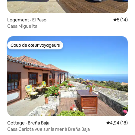
Logement · El Paso
Note moye
5 (14)
Casa Miguelita
Coup de cœur voyageurs
Coup de cœur voyageurs
Cottage · Breña Baja
Note moyenne
4,94 (18)
Casa Carlota vue sur la mer à Breña Baja