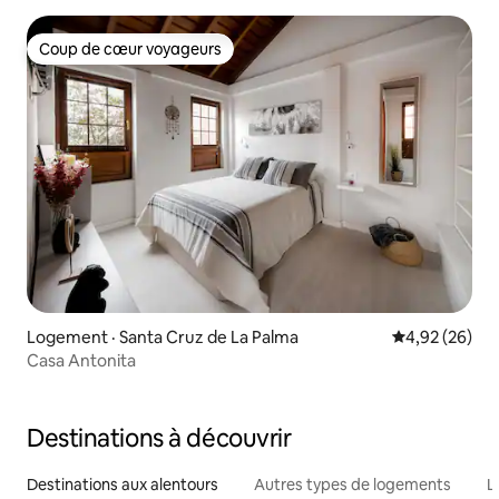
Coup de cœur voyageurs
Coup de cœur voyageurs
Logement · Santa Cruz de La Palma
Note moyenne
4,92 (26)
Casa Antonita
Destinations à découvrir
Destinations aux alentours
Autres types de logements
L