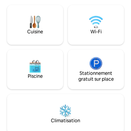
privées, une conne
d'ambiance, avec des lits queen size de
parking gratuit, d
qualité supplémentaire pour des nuits
touristiques et une
reposantes. Trouvez la qualité et
tout besoin. Une expérience inoubliable !
l'intimité dont vous avez besoin, ainsi
Dans un cadre cal
que le meilleur emplacement pour
Nous vous attendo
Cuisine
Wi-Fi
profiter de La Palma.
Stationnement
Piscine
gratuit sur place
Climatisation