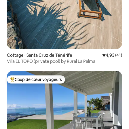
Cottage · Santa Cruz de Ténérife
Note moyenne
4,93 (41)
Villa EL TOPO (private pool) by Rural La Palma
Coup de cœur voyageurs
Coup de cœur voyageurs parmi les plus aimés