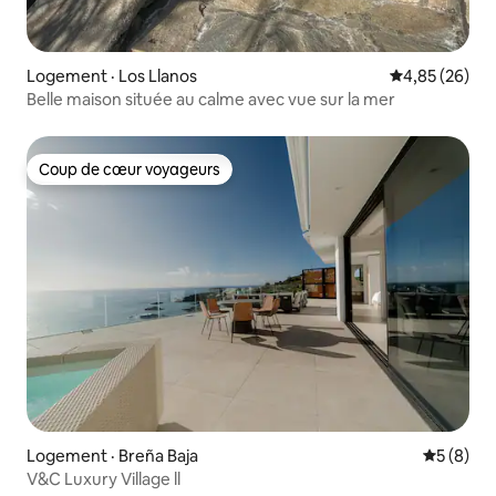
Logement · Los Llanos
Note moyenne
4,85 (26)
Belle maison située au calme avec vue sur la mer
Coup de cœur voyageurs
Coup de cœur voyageurs
Logement · Breña Baja
Note moy
5 (8)
V&C Luxury Village ll