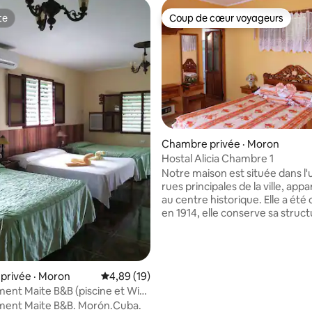
te
Coup de cœur voyageurs
te
Coup de cœur voyageurs
Chambre privée · Moron
Hostal Alicia Chambre 1
 sur 5, 21 commentaires
Notre maison est située dans l
rues principales de la ville, app
au centre historique. Elle a été
en 1914, elle conserve sa struc
extérieure bien qu'elle ait été r
que tout l'intérieur soit moderne, nous
avons quatre chambres au pre
étage.En outre, une grande ter
privée · Moron
Note moyenne de 4,89 sur 5, 19 commentai
4,89 (19)
vous pourrez déguster un petit
nt Maite B&B (piscine et Wifi)
déjeuner, un dîner traditionnel ou
ent Maite B&B. Morón.Cuba.
profiter d'une bonne musique cu