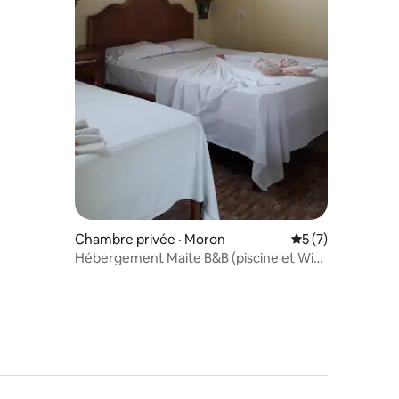
Chambre privée · Moron
Note moyenne de 
5 (7)
Hébergement Maite B&B (piscine et Wifi)
Hb8