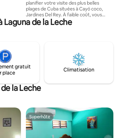
planifier votre visite des plus belles
de
plages de Cuba situées à Cayó coco,
 urbaine
Jardines Del Rey. À faible coût, vous
à Laguna de la Leche
pourriez séjourner dans une petite ville
calme proche de tout pour faire
plusieurs excursions à travers les plages
de sable blanc et la faune de la région. La
chambre dispose de la climatisation,
d'eau chaude, d'un minibar et d'une
télévision. C'est une hôtesse (Tata) qui
ne peut pas s'empêcher de vous
ement gratuit
rencontrer si vous voulez connaître
Climatisation
r place
l'histoire de Cuba. 😊
 de la Leche
Superhôte
Superhôte