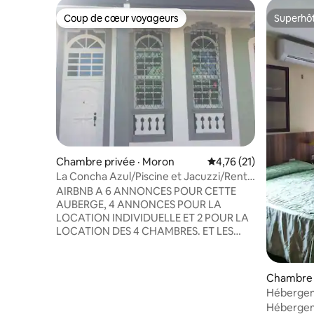
Coup de cœur voyageurs
Superhô
Coup de cœur voyageurs
Superhô
Chambre privée · Moron
Note moyenne de 4,76
4,76 (21)
La Concha Azul/Piscine et Jacuzzi/Rent.
Hab#2
AIRBNB A 6 ANNONCES POUR CETTE
AUBERGE, 4 ANNONCES POUR LA
LOCATION INDIVIDUELLE ET 2 POUR LA
LOCATION DES 4 CHAMBRES. ET LES
CHAMBRES 4 ET 5 COMBINÉES, VOYEZ-
LES TOUTES. Nous sommes à 1 heure des
belles plages de Cayo Coco et Cayo
Chambre 
Guillermo. Nos chambres sont privées et
Hébergeme
disposent de leur propre salle de bain.
Hb2
Hébergem
Nous avons un système de panneaux