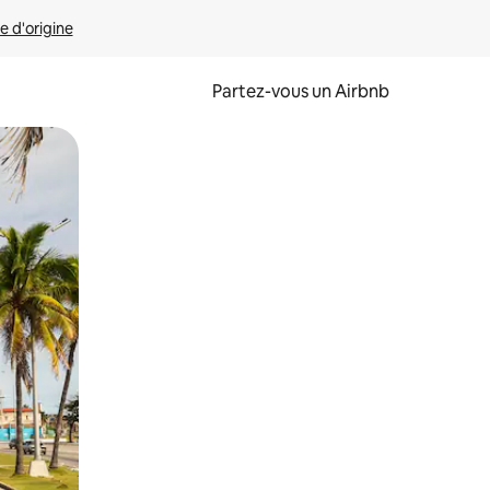
e d'origine
Partez-vous un Airbnb
et en les faisant glisser.