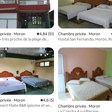
 sur 5, 48 commentaires
privée · Moron
Note moyenne de 4,84 sur 5, 51 commentai
4,84 (51)
Chambre privée · Moron
 » très proche de la plage de
o
te
te
privée · Moron
Note moyenne de 4,6 sur 5, 5 commentai
4,6 (5)
nt Maite B&B (piscine et wifi)
 sur 5, 11 commentaires
Chambre privée · Moron
La Concha Azul/Piscine-