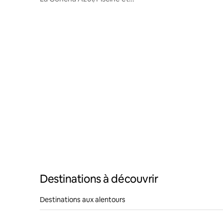
Jacuzzi/Rent.Hab# (4 et 5)
Destinations à découvrir
Destinations aux alentours