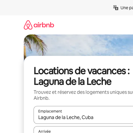
Aller
Une pa
directement
au
contenu
Locations de vacances :
Laguna de la Leche
Trouvez et réservez des logements uniques su
Airbnb.
Emplacement
Quand les résultats sont affichés, parcourez-les en 
Arrivée