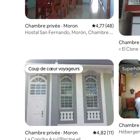
Chambre privée · Moron
Note moyenne de 4,77
4,77 (48)
Hostal San Fernando, Morón, Chambre 3
Wi-Fi
Chambre 
« El Cisne
Cayo Coc
Coup de cœur voyageurs
Superhô
Coup de cœur voyageurs
Superhô
Chambre 
Hébergeme
Chambre privée · Moron
Note moyenne de 4,82
4,82 (11)
Hb6
La Concha Azul/Piscine et