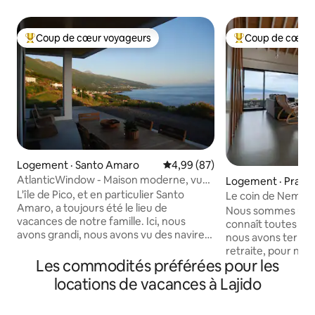
Coup de cœur voyageurs
Coup de cœur 
Coup de cœur voyageurs parmi les plus aimés
Coup de cœur voy
Logement · Santo Amaro
Note moyenne de 4,99 sur 5, 
4,99 (87)
AtlanticWindow - Maison moderne, vue
Logement · Prain
imprenable
L'île de Pico, et en particulier Santo
Le coin de Nemo
Amaro, a toujours été le lieu de
Nous sommes une f
vacances de notre famille. Ici, nous
connaît toutes les 
avons grandi, nous avons vu des navires
nous avons termin
se construire, nous avons appris à nager,
retraite, pour nou
à pêcher et à vivre dans la nature. Le
Les commodités préférées pour les
bien remplie à Lon
rêve d'avoir notre propre maison ici, où
nous pourrons en p
locations de vacances à Lajido
revisiter le passé, se reposer et profiter
nous avons décidé
de l'environnement local authentique,
incroyable que no
s'est réalisé des années plus tard. Les