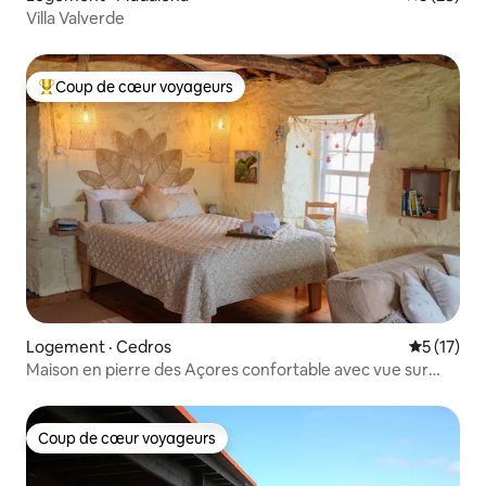
Villa Valverde
Coup de cœur voyageurs
Coup de cœur voyageurs parmi les plus aimés
Logement · Cedros
Note moye
5 (17)
Maison en pierre des Açores confortable avec vue sur
l’Atlantique
Coup de cœur voyageurs
Coup de cœur voyageurs