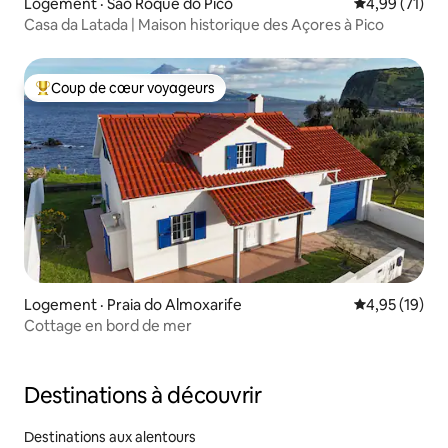
Logement · São Roque do Pico
Note moyenne
4,99 (71)
Casa da Latada | Maison historique des Açores à Pico
Coup de cœur voyageurs
Coup de cœur voyageurs parmi les plus aimés
Logement · Praia do Almoxarife
Note moyenne
4,95 (19)
Cottage en bord de mer
Destinations à découvrir
Destinations aux alentours