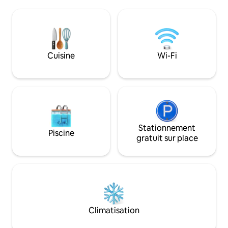
d'autres personnes
maisons, construites dans un style
la montagne et la
moderne, mais avec des détails en
entourent toujour
pierre locale à l'intérieur et à l'extérieur,
dans Prainha, la plu
ont été conçues pour profiter
de Pico, et à proxi
pleinement de l'emplacement
restaurants, de l'é
Cuisine
Wi-Fi
exceptionnel et
boulangerie.
Stationnement
Piscine
gratuit sur place
Climatisation