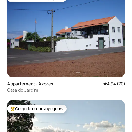
Coup de cœur voyageurs parmi les plus aimés
Appartement · Azores
Note moyenne
4,94 (70)
Casa do Jardim
Coup de cœur voyageurs
Coup de cœur voyageurs parmi les plus aimés