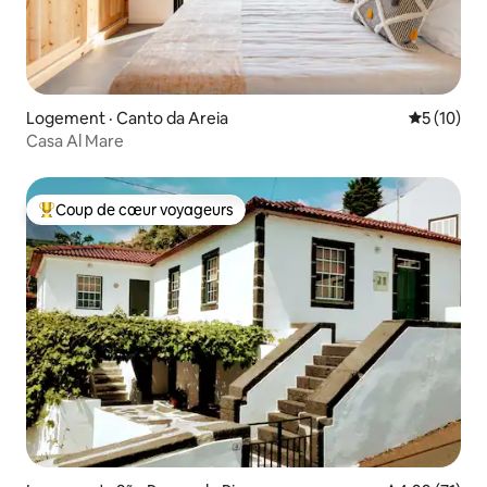
Logement · Canto da Areia
Note moye
5 (10)
Casa Al Mare
Coup de cœur voyageurs
Coup de cœur voyageurs parmi les plus aimés