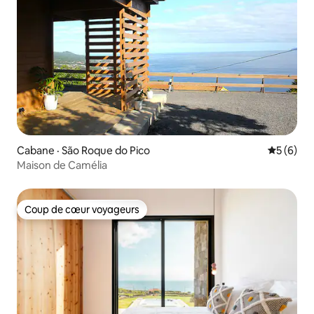
Cabane · São Roque do Pico
Note moy
5 (6)
Maison de Camélia
Coup de cœur voyageurs
Coup de cœur voyageurs