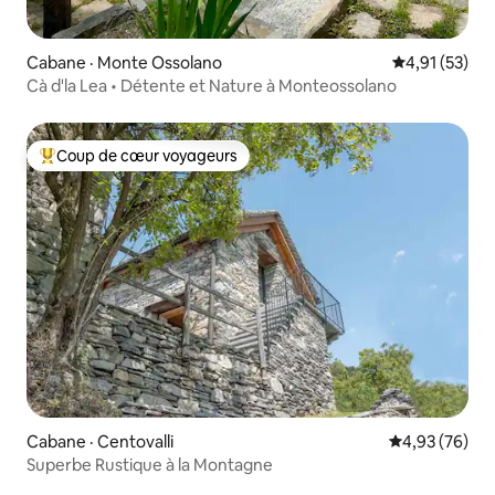
Cabane · Monte Ossolano
Note moyenne
4,91 (53)
Cà d'la Lea • Détente et Nature à Monteossolano
Coup de cœur voyageurs
Coup de cœur voyageurs parmi les plus aimés
Cabane · Centovalli
Note moyenne
4,93 (76)
Superbe Rustique à la Montagne