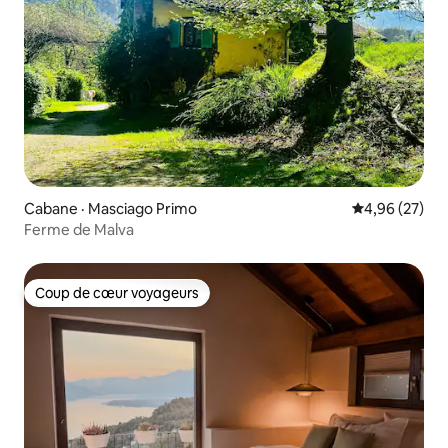
Cabane · Masciago Primo
Note moyenne
4,96 (27)
Ferme de Malva
Coup de cœur voyageurs
Coup de cœur voyageurs