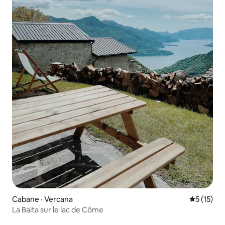
Cabane · Vercana
Note moye
5 (15)
La Baita sur le lac de Côme