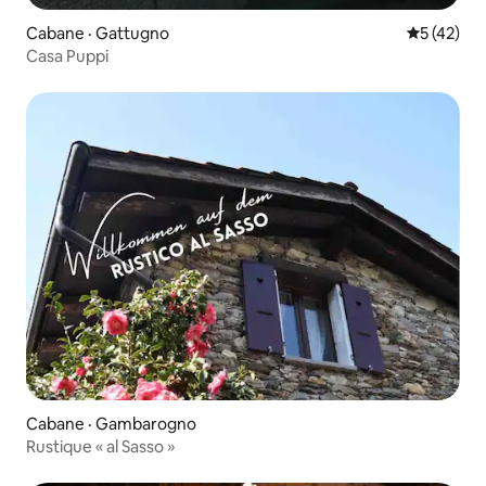
Cabane · Gattugno
Note moye
5 (42)
Casa Puppi
Cabane · Gambarogno
Rustique « al Sasso »