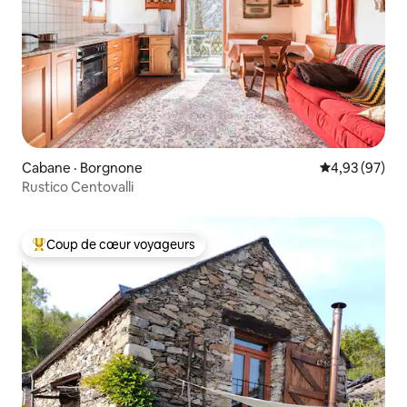
Cabane · Borgnone
Note moyenne
4,93 (97)
Rustico Centovalli
Coup de cœur voyageurs
Coup de cœur voyageurs parmi les plus aimés