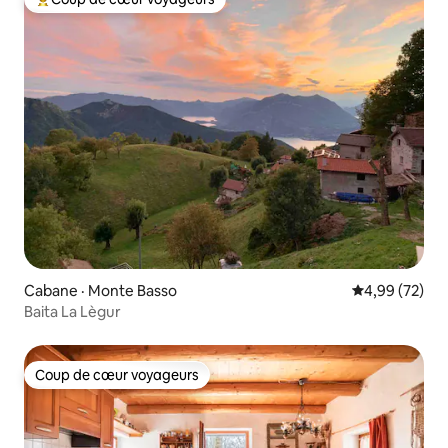
Coup de cœur voyageurs parmi les plus aimés
Cabane · Monte Basso
Note moyenne
4,99 (72)
Baita La Lègur
Coup de cœur voyageurs
Coup de cœur voyageurs