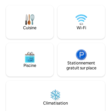
dans un petit villa
sols en pierre, d'un bel espace extérieur,
partez pour rejoind
d'une vue imprenable sur le lac, en
localités, à pied et en voi
particulier les étoiles, et d'une base
usage exclusif ave
parfaite pour la randonnée, la navigation
barbecue, piscine,
de plaisance, la détente, les bains de
soleil et la dégustation de la cuisine
Cuisine
Wi-Fi
locale.
Stationnement
Piscine
gratuit sur place
Climatisation