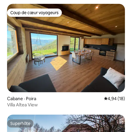
Coup de cœur voyageurs
Coup de cœur voyageurs
Cabane · Poira
Note moyenne
4,94 (18)
Villa Altea View
Superhôte
Superhôte