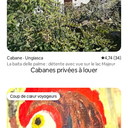
Cabane · Ungiasca
Note moyenne
4,74 (34)
La baita delle palme : détente avec vue sur le lac Majeur
Cabanes privées à louer
Coup de cœur voyageurs
Coup de cœur voyageurs