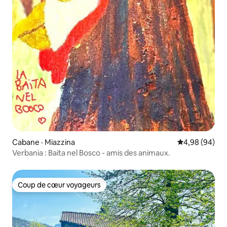
Cabane · Miazzina
Note moyenne
4,98 (94)
Verbania : Baita nel Bosco - amis des animaux.
Coup de cœur voyageurs
Coup de cœur voyageurs