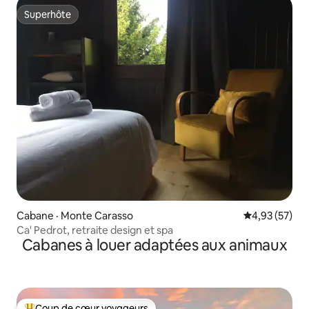
Superhôte
Superhôte
Cabane · Monte Carasso
Note moyenne
4,93 (57)
Ca' Pedrot, retraite design et spa
Cabanes à louer adaptées aux animaux
Coup de cœur voyageurs