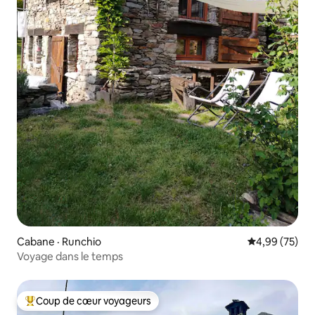
Cabane · Runchio
Note moyenne
4,99 (75)
Voyage dans le temps
Coup de cœur voyageurs
Coup de cœur voyageurs parmi les plus aimés