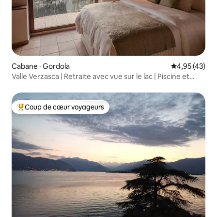
Cabane · Gordola
Note moyenne
4,95 (43)
Valle Verzasca | Retraite avec vue sur le lac | Piscine et
forêt
Coup de cœur voyageurs
Coup de cœur voyageurs parmi les plus aimés