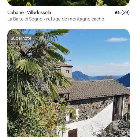
Cabane · Villadossola
Note moye
5 (39)
La Baita di Sogno • refuge de montagne caché
Superhôte
Superhôte