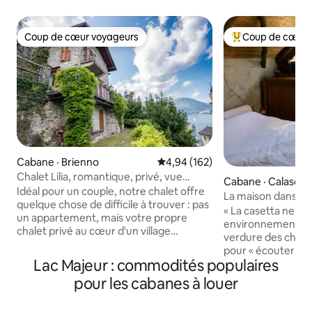
Coup de cœur voyageurs
Coup de cœur 
Coup de cœur voyageurs
Coup de cœur voy
Cabane · Brienno
Note moyenne de 4,94 sur 5, 1
4,94 (162)
Chalet Lilia, romantique, privé, vue
Cabane · Calasca C
imprenable
Idéal pour un couple, notre chalet offre
e
La maison dans les
quelque chose de difficile à trouver : pas
« La casetta nel bo
un appartement, mais votre propre
environnement im
chalet privé au cœur d'un village
verdure des châtaig
traditionnel au bord d'un lac. Construite
pour « écouter la n
à partir de zéro il y a seulement 25 ans en
Lac Majeur : commodités populaires
aussi la musique 
réutilisant la pierre d'un bâtiment de
à chaque étage, m
pour les cabanes à louer
l'époque romaine, elle allie le confort
se laisser bercer 
moderne à une âme rurale. Profitez de
lente, simple, authentique
hauts plafonds à poutres apparentes, de