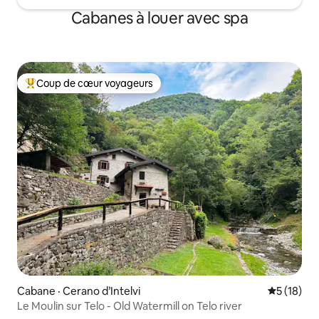
Cabanes à louer avec spa
Coup de cœur voyageurs
Coup de cœur voyageurs parmi les plus aimés
Cabane · Cerano d’Intelvi
Note moye
5 (18)
Le Moulin sur Telo - Old Watermill on Telo river