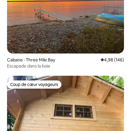
Cabane · Three Mile Bay
Note moyenne 
4,98 (146)
Escapade dans la baie
Coup de cœur voyageurs
Coup de cœur voyageurs