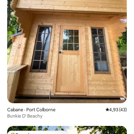
Cabane · Port Colborne
Note moyenne
4,93 (43)
Bunkie D' Beachy