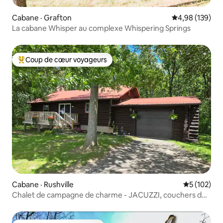
Cabane · Grafton
Note moyenne 
4,98 (139)
La cabane Whisper au complexe Whispering Springs
Coup de cœur voyageurs
Coup de cœur voyageurs parmi les plus aimés
Cabane · Rushville
Note moyen
5 (102)
Chalet de campagne de charme - JACUZZI, couchers de
soleil, CMAC