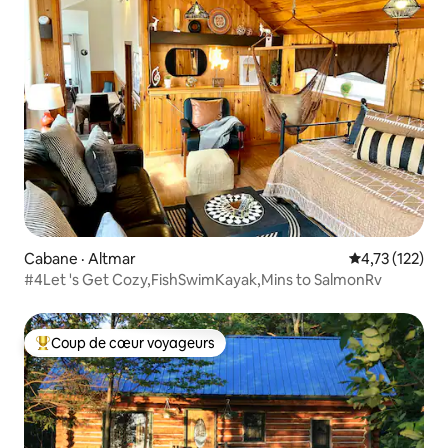
Cabane · Altmar
Note moyenne 
4,73 (122)
#4Let 's Get Cozy,FishSwimKayak,Mins to SalmonRv
Coup de cœur voyageurs
Coup de cœur voyageurs parmi les plus aimés