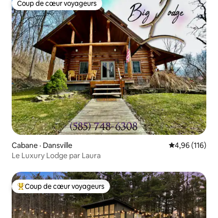
Coup de cœur voyageurs
Coup de cœur voyageurs
Cabane · Dansville
Note moyenne 
4,96 (116)
Le Luxury Lodge par Laura
Coup de cœur voyageurs
Coup de cœur voyageurs parmi les plus aimés