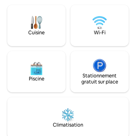
proximité. Situé s
plage, observez les étoiles depuis le
motoneige établi p
foyer au sommet de la colline ou restez
Jusqu'à 2 chiens s
à l'intérieur et détendez-vous devant le
moyennant des fra
lac avec le poêle à bois. Explorez les
Le Groove A Frame
fermes locales, les brasseries et les
adaptée au cannab
Cuisine
Wi-Fi
vignobles, ainsi que les nombreux
du cannabis n'impo
merveilleux producteurs alimentaires à
à l'extérieur, ma
proximité
FUMER DU TABAC À
Stationnement
Piscine
gratuit sur place
Climatisation