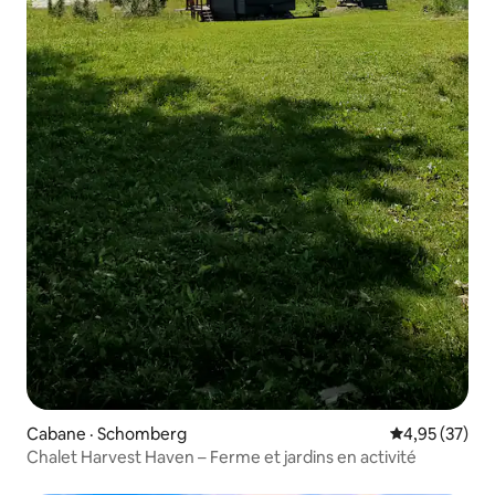
Cabane · Schomberg
Note moyenne
4,95 (37)
Chalet Harvest Haven – Ferme et jardins en activité