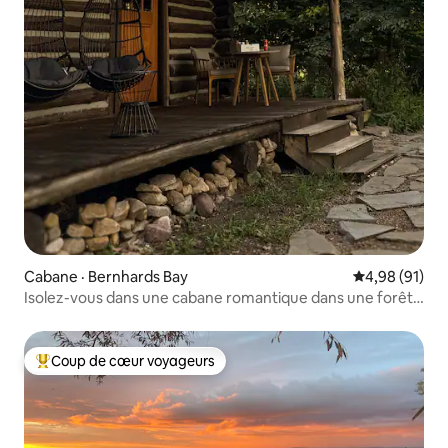
Cabane · Bernhards Bay
Note moyenne
4,98 (91)
Isolez-vous dans une cabane romantique dans une forêt
privée
Coup de cœur voyageurs
Coup de cœur voyageurs parmi les plus aimés