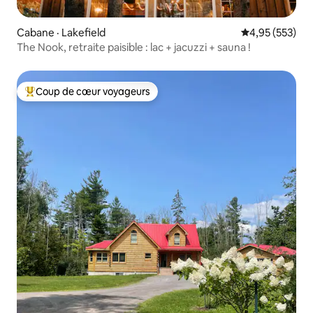
Cabane · Lakefield
Note moyenne 
4,95 (553)
The Nook, retraite paisible : lac + jacuzzi + sauna !
Coup de cœur voyageurs
Coup de cœur voyageurs parmi les plus aimés