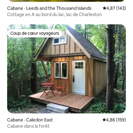
Cabane · Leeds and the Thousand Islands
Note moyenne 
4,87 (143)
Cottage en A au bord du lac, lac de Charleston
Coup de cœur voyageurs
Coup de cœur voyageurs
Cabane · Caledon East
Note moyenne 
4,86 (159)
Cabane dans la forêt