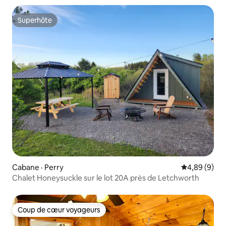
Superhôte
Superhôte
Cabane · Perry
Note moyenn
4,89 (9)
Chalet Honeysuckle sur le lot 20A près de Letchworth
Coup de cœur voyageurs
Coup de cœur voyageurs