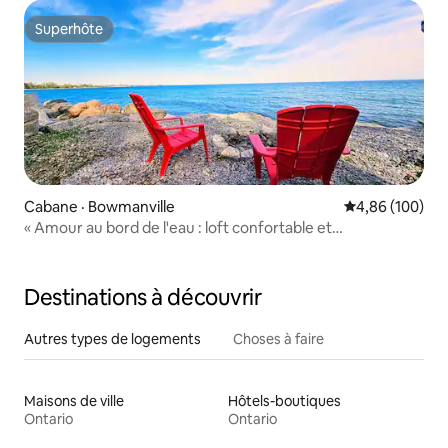
Superhôte
Superhôte
Cabane · Bowmanville
Note moyenne 
4,86 (100)
« Amour au bord de l'eau : loft confortable et
romantique »
Destinations à découvrir
Autres types de logements
Choses à faire
Maisons de ville
Hôtels-boutiques
Ontario
Ontario