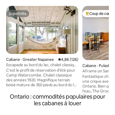
Superhôte
Coup de cœur 
Superhôte
Coup de cœur voy
Cabane · Greater Napanee
Note moyenne de 4,86 sur 5, 1
4,86 (126)
Escapade au bord du lac, chalet classique
Cabane · Pulaski
des années 1920 avec plage
C'est le profil de réservation d'été pour
AFrame on Sandy P
Camp Watercombe. Chalet classique
sans frais de nett
Fantastique chale
des années 1920. Magnifique terrain
une crique avec un
boisé mature de 350 pieds au bord du lac
Ontario. Bien qu'il
et de la plage privés. 4 saisons et adapté
l'eau, The Groove
aux chiens! Au coucher du soleil, prenez
Ontario : commodités populaires pour
deux pas du rivag
un verre de vin pour admirer les
d'une descente po
les cabanes à louer
incroyables vues sur l'eau depuis votre
d'une pêche de cl
terrasse face au coucher du soleil. Plus
l'étang, le lac et l
tard, profitez d'un feu de camp sur la