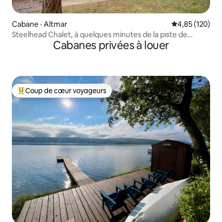
Cabane · Altmar
Note moyenne 
4,85 (120)
Steelhead Chalet, à quelques minutes de la piste de
Cabanes privées à louer
motoneige
Coup de cœur voyageurs
Coup de cœur voyageurs parmi les plus aimés