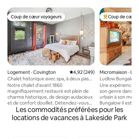
Coup de cœur voyageurs
Coup de cœur 
Coup de cœur voyageurs
Coup de cœur voy
Logement · Covington
Note moyenne de 4,92 sur 5, 2
4,92 (249)
Micromaison · Lud
Chalet historique avec spa, à deux pas
Ludlow Bungalow I
de la MainStrasse
centre-ville, cvg
Notre chalet d'avant 1860
Une expérience d
magnifiquement restauré est plein de
son genre dans l'
charme historique, de design audacieux
urbain à son meille
et de confort douillet. Détendez-vous
Bungalow II est un 
Les commodités préférées pour les
dans le spa semi-privé à usage exclusif
réaménagement d
sous les étoiles, puis enfoncez-vous
en un studio confo
locations de vacances à Lakeside Park
dans le somptueux lit king size. Les
Presque tous les 
voyageurs sont ravis de la salle de bain
construction sont 
unique. Ce quartier urbain animé vous
palettes, de bois 
permet de vous rendre à pied aux
construction, et d