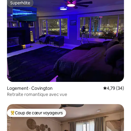
Superhôte
Superhôte
Logement · Covington
Note moyenne
4,79 (34)
Retraite romantique avec vue
Coup de cœur voyageurs
Coup de cœur voyageurs parmi les plus aimés