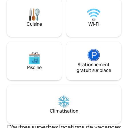
boutiques, restaurants et bars de
offertes ou de vieu
MainStrasse Village ou de Madison Ave.,
remplacés pour des
et le centre-ville de Cincinnati n'est qu'à
en travaillant co
quelques minutes en voiture. Un
bungalow est parf
Cuisine
Wi-Fi
excellent point de départ pour explorer
séjours, avec un ma
les attractions locales comme l'aquarium
confortables en 
de Newport ou The Ark.
forme, kitchenett
Stationnement
Piscine
gratuit sur place
Climatisation
D'autres superbes locations de vacances