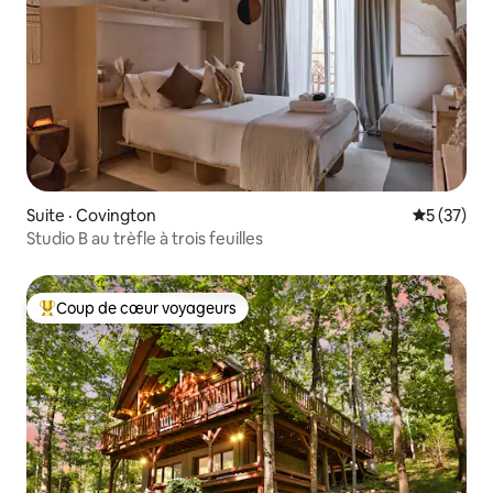
Suite · Covington
Note moye
5 (37)
Studio B au trèfle à trois feuilles
Coup de cœur voyageurs
Coup de cœur voyageurs parmi les plus aimés