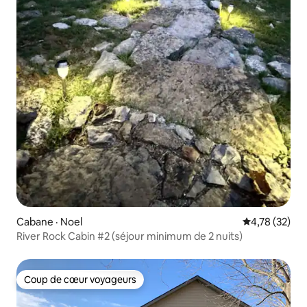
Cabane · Noel
Note moyenne
4,78 (32)
River Rock Cabin #2 (séjour minimum de 2 nuits)
Coup de cœur voyageurs
Coup de cœur voyageurs