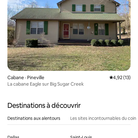
Cabane · Pineville
Note moyenne
4,92 (13)
La cabane Eagle sur Big Sugar Creek
Destinations à découvrir
Destinations aux alentours
Les sites incontournables du coin
Dallas
Saint-Louis