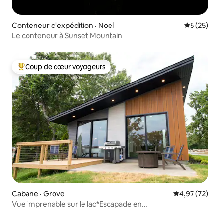
Conteneur d'expédition · Noel
Note moye
5 (25)
Le conteneur à Sunset Mountain
Coup de cœur voyageurs
Coup de cœur voyageurs parmi les plus aimés
Cabane · Grove
Note moyenne
4,97 (72)
Vue imprenable sur le lac*Escapade en
couple*Luxe*Moderne*Propre