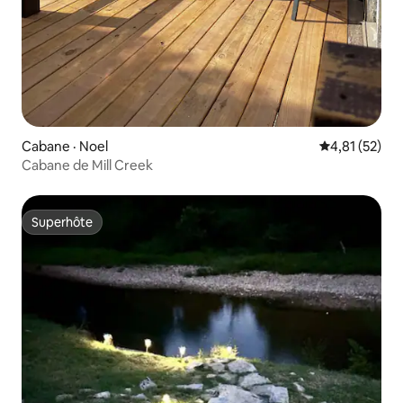
Cabane · Noel
Note moyenne
4,81 (52)
Cabane de Mill Creek
Superhôte
Superhôte