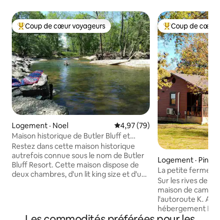
Coup de cœur voyageurs
Coup de cœur 
Coup de cœur voyageurs parmi les plus aimés
Coup de cœur voy
Logement · Noel
Note moyenne de 4,97 sur 5, 
4,97 (79)
Maison historique de Butler Bluff et
ferme avec sentiers de randonnée
Restez dans cette maison historique
autrefois connue sous le nom de Butler
Logement · Pinevil
Bluff Resort. Cette maison dispose de
La petite ferme d
deux chambres, d'un lit king size et d'un
Sur les rives de Li
lit queen size, toutes deux avec salle de
maison de campag
bain attenante. Il y a aussi un lit de jour
l'autoroute K. Ad
avec un lit gigogne et un canapé-lit
hébergement Big E
escamotable de taille « queen » dans le
Les commodités préférées pour les
des canoës, du raf