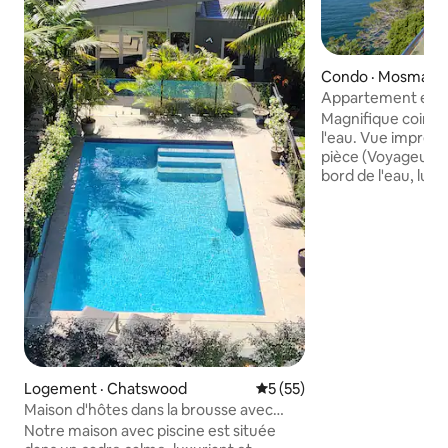
Condo · Mosman
Appartement en b
panoramique imp
Magnifique coin d
l'eau. Vue impren
pièce (Voyageur 2
bord de l'eau, lumi
idyllique. Bureau 
le linge de maison
nettoyés par des 
en plein air parfait
boissons/repas Dî
chaises longues, p
sur place : hauteu
voiture 1,7 mètre B
proximité Feux d'a
spectaculaires le s
jour de l'Australie. 
Logement · Chatswood
Note moyenne de 5 sur 5, 
5 (55)
magnifique la nui
Maison d'hôtes dans la brousse avec
– vous ne voudrez 
utilisation de la piscine
Notre maison avec piscine est située