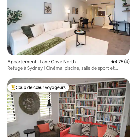
Appartement · Lane Cove North
Note moyenn
4,75 (4)
Refuge à Sydney | Cinéma, piscine, salle de sport et
stationnement
Coup de cœur voyageurs
Coup de cœur voyageurs parmi les plus aimés