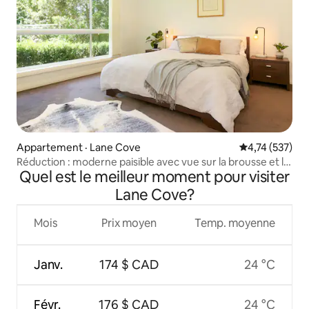
Appartement · Lane Cove
Note moyenne 
4,74 (537)
Réduction : moderne paisible avec vue sur la brousse et la
Quel est le meilleur moment pour visiter
piscine
Lane Cove?
Mois
Prix moyen
Temp. moyenne
Janv.
174 $ CAD
24 °C
Févr.
176 $ CAD
24 °C