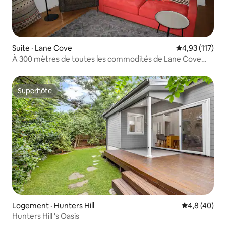
Suite · Lane Cove
Note moyenne 
4,93 (117)
À 300 mètres de toutes les commodités de Lane Cove
Village
Superhôte
Superhôte
Logement · Hunters Hill
Note moyenn
4,8 (40)
Hunters Hill 's Oasis