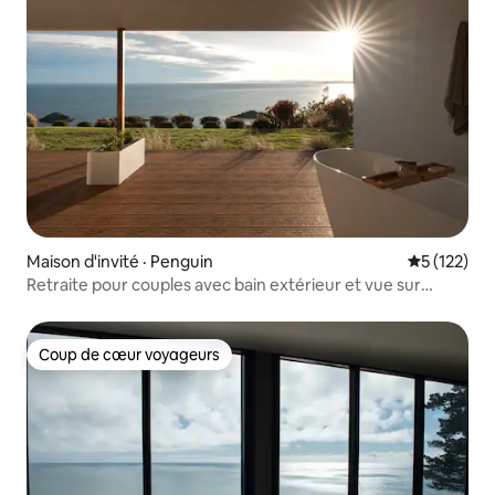
Maison d'invité · Penguin
Note moyen
5 (122)
Retraite pour couples avec bain extérieur et vue sur
l'océan
Coup de cœur voyageurs
Coup de cœur voyageurs