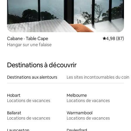
Cabane · Table Cape
Note moyenne
4,98 (87)
Hangar sur une falaise
Destinations à découvrir
Destinations aux alentours
Les sites incontournables du coin
Hobart
Melbourne
Locations de vacances
Locations de vacances
Ballarat
Warrnambool
Locations de vacances
Locations de vacances
Launceston
Daylesford