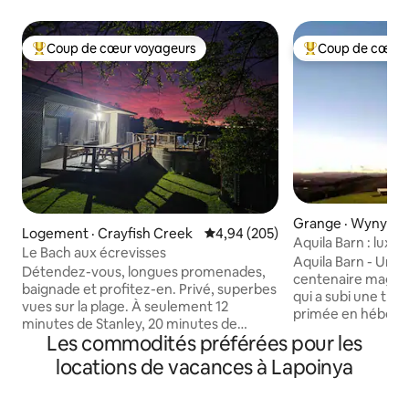
Coup de cœur voyageurs
Coup de cœur 
Coup de cœur voyageurs parmi les plus aimés
Coup de cœur voy
Grange · Wynyard
Logement · Crayfish Creek
Note moyenne de 4,94 sur 5, 2
4,94 (205)
Aquila Barn : luxe 
Le Bach aux écrevisses
spectaculaire
Aquila Barn - Une 
Détendez-vous, longues promenades,
centenaire magni
baignade et profitez-en. Privé, superbes
qui a subi une tr
vues sur la plage. À seulement 12
primée en héberg
minutes de Stanley, 20 minutes de
un endroit d'une b
Les commodités préférées pour les
Smithton, qui a un grand supermarché.
souffle. Aquila se
25 minutes de Wynyard. Rockycape
locations de vacances à Lapoinya
plateau de 117 ac
Taven, de bons repas à seulement 5
Table Cape specta
minutes seulement. Plus 2 stations-
imprenable sur le d