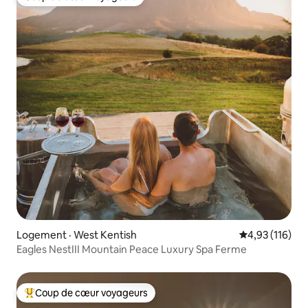
Coup de cœur voyageurs
Logement · West Kentish
Note moyenne 
4,93 (116)
Eagles NestIII Mountain Peace Luxury Spa Ferme
Coup de cœur voyageurs
Coup de cœur voyageurs parmi les plus aimés