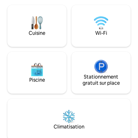
service à emporter et épiceries.
terres agricoles v
Explorez ce charmant quartier, avec des
sommets merveille
tas à voir et à faire. Ou tout simplement
Berceau. À proximité se trouvent
se détendre et se détendre. Situé juste à
l'emblématique ph
côté de l'autoroute principale à Crayfish
la ferme aux tulipe
Creek. Étant juste à côté de l'autoroute,
et privé, mais à 
Cuisine
Wi-Fi
il y a du bruit de la circulation. Départ à
minutes de Wynya
10h 30.
Stationnement
Piscine
gratuit sur place
Climatisation