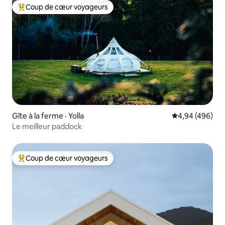
Coup de cœur voyageurs
Coup de cœur voyageurs parmi les plus aimés
Gîte à la ferme · Yolla
Note moyenne 
4,94 (496)
Le meilleur paddock
Coup de cœur voyageurs
Coup de cœur voyageurs parmi les plus aimés