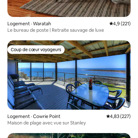
Logement · Waratah
Note moyenne
4,9 (221)
Le bureau de poste | Retraite sauvage de luxe
Coup de cœur voyageurs
Coup de cœur voyageurs
Logement · Cowrie Point
Note moyenne 
4,83 (227)
Maison de plage avec vue sur Stanley