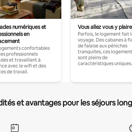
des numériques et
Vous allez vous y plaire
essionnels en
Parfois, le logement fait 
voyage. Des cabanes à fl
acement
de falaise aux péniches
logements confortables
tranquilles, ces logemen
les professionnels
sont pleins de
es et travaillant à
caractéristiques uniques
nce avec le wifi et des
es de travail.
és et avantages pour les séjours lon