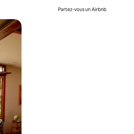
Partez-vous un Airbnb
et en les faisant glisser.