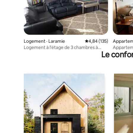
Logement · Laramie
Note moyenne de 4,84 
4,84 (135)
Appartem
Logement à l'étage de 3 chambres à
Appartem
Le confor
Laramie
campus !