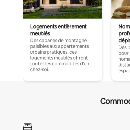
Logements entièrement
Noma
meublés
prof
dépl
Des cabanes de montagne
paisibles aux appartements
Des 
urbains pratiques, ces
pour 
logements meublés offrent
nomad
toutes les commodités d'un
dista
chez-soi.
espac
Commodit