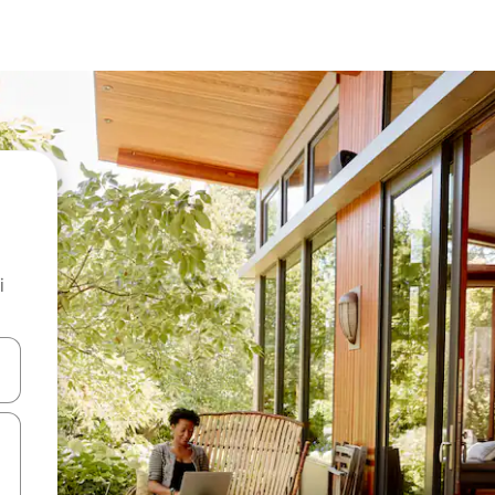
i
.
utilisant les flèches vers le haut et vers le bas, ou en appuyant dessus 