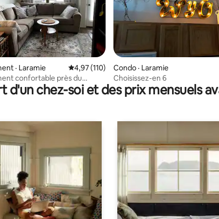
sur 5, 135 commentaires
ent · Laramie
Note moyenne de 4,97 sur 5, 110 commentai
4,97 (110)
Condo · Laramie
ent confortable près du
Choisissez-en 6
t d'un chez-soi et des prix mensuels 