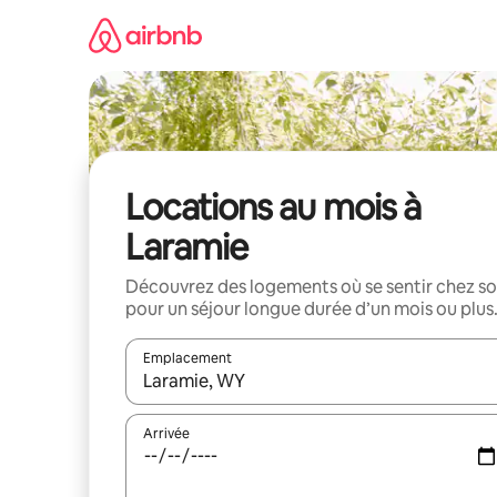
Aller
directement
au
contenu
Locations au mois à
Laramie
Découvrez des logements où se sentir chez so
pour un séjour longue durée d’un mois ou plus
Emplacement
Quand les résultats sont affichés, parcourez-les en 
Arrivée