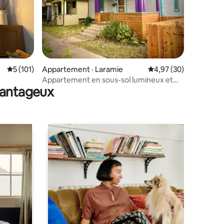
res
Note moyenne de 5 sur 5, 101 commentaires
5 (101)
Appartement · Laramie
Note moyenne de 4,97
4,97 (30)
Appartement en sous-sol lumineux et
avantageux
confortable !