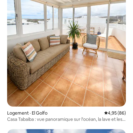
Logement · El Golfo
Note moyenne
4,95 (86)
Casa Tabaiba : vue panoramique sur l'océan, la lave et les
couchers de soleil