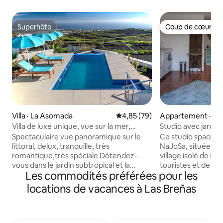
Superhôte
Coup de cœur vo
Superhôte
Coup de cœur vo
Villa · La Asomada
Note moyenne de 4,85 sur 5, 
4,85 (79)
Appartement · La
Villa de luxe unique, vue sur la mer,
Studio avec jardin 
piscine privée chauffée
volcan - 2 person
Spectaculaire vue panoramique sur le
Ce studio spacieux f
littoral, delux, tranquille, très
NaJoSa, située sur 
romantique,très spéciale Détendez-
village isolé de Las
vous dans le jardin subtropical et la
touristes et de la
Les commodités préférées pour les
piscine privée Infinity, la confortable Villa
quartier très sûr et
a été entièrement rénovée à un niveau
minutes en voitur
locations de vacances à Las Breñas
élevé à l'automne 2018, une position de
Papagayo, à 5 minu
choix sur les pentes du volcan du mont
plage noire, à 10 
Gaida, La Asomada, une vue à couper le
Playa Blanca. L'im
souffle très tranquille, et située au
offre une vue impr