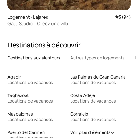
Logement · Lajares
Note moye
5 (94)
Gatti Studio – Créez une villa
Destinations à découvrir
Destinations aux alentours
Autres types de logements
L
Agadir
Las Palmas de Gran Canaria
Locations de vacances
Locations de vacances
Taghazout
Costa Adeje
Locations de vacances
Locations de vacances
Maspalomas
Corralejo
Locations de vacances
Locations de vacances
Puerto del Carmen
Voir plus d'éléments
Locations de vacances