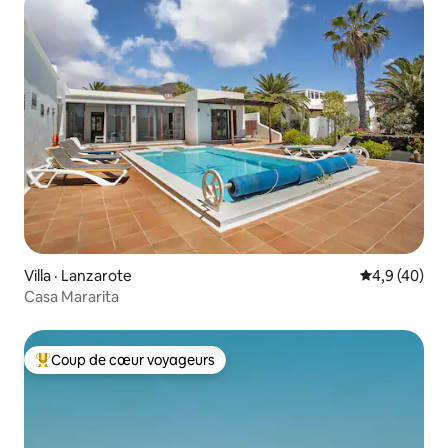
Villa · Lanzarote
Note moyenn
4,9 (40)
Casa Mararita
Coup de cœur voyageurs
Coup de cœur voyageurs parmi les plus aimés