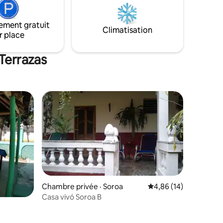
arbres fruitiers dans la cour. Nous
entourée
sommes à seulement 500 mètres de
 plantation
l'hôtel Horizontes Soroa.
ement gratuit
n harmonie
Climatisation
r place
nclus)
Terrazas
Chambre privée · Soroa
Note moyenne de 4,86
4,86 (14)
Casa vivó Soroa B
res