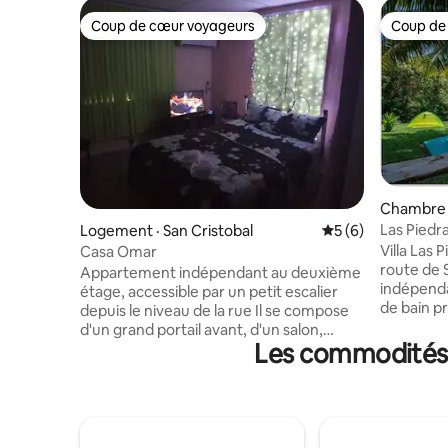
Coup de cœur voyageurs
Coup de
Coup de cœur voyageurs
Coup de
Chambre p
Las Piedr
Logement · San Cristobal
Note moyenne de 
5 (6)
Soroa | So
Villa Las 
Casa Omar
route de 
Appartement indépendant au deuxième
indépenda
étage, accessible par un petit escalier
de bain pr
depuis le niveau de la rue Il se compose
notre porc
d'un grand portail avant, d'un salon,
ces étoile
Les commodités p
d'une cuisine équipée, d'une chambre
campagne. 
climatisée, d'une salle de bain complète
courant g
et d'une terrasse arrière en plein air. Il
Nous vous
dispose d'un système de panneaux
que vous 
solaires, qui garantit l'énergie pour
grande sa
l'éclairage, les ventilateurs, la télévision