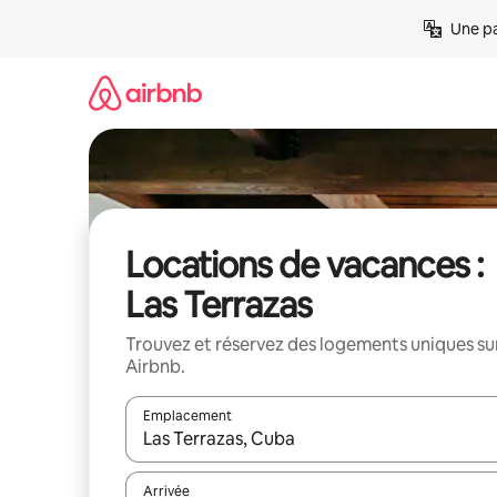
Aller
Une pa
directement
au
contenu
Locations de vacances :
Las Terrazas
Trouvez et réservez des logements uniques su
Airbnb.
Emplacement
Quand les résultats sont affichés, parcourez-les en 
Arrivée