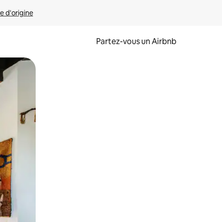
e d'origine
Partez-vous un Airbnb
et en les faisant glisser.