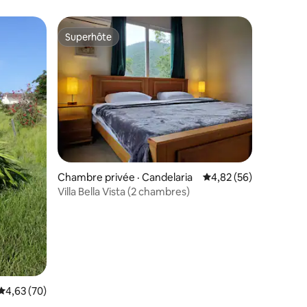
Superhôte
Superhôte
Chambre privée · Candelaria
Note moyenne de 4,82
4,82 (56)
Villa Bella Vista (2 chambres)
Note moyenne de 4,63 sur 5, 70 commentaires
4,63 (70)