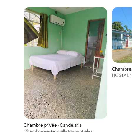
Chambre p
HOSTAL 1
MATRIMO
Chambre privée · Candelaria
Chambre verte à Villa Manantiales