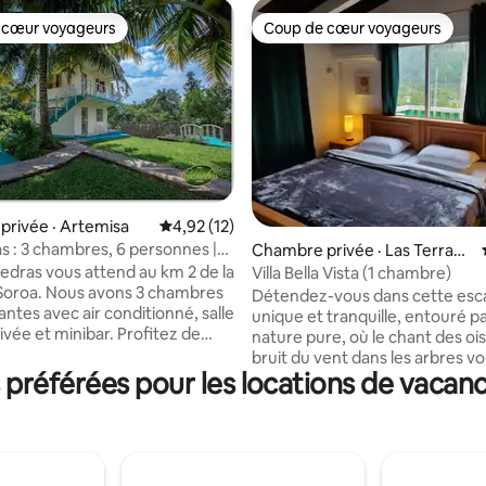
 cœur voyageurs
Coup de cœur voyageurs
 cœur voyageurs
Coup de cœur voyageurs
rivée · Artemisa
Note moyenne de 4,92 sur 5, 12 commentai
4,92 (12)
as : 3 chambres, 6 personnes |
5 sur 5, 6 commentaires
Chambre privée · Las Terraza
lar Energy
s
Piedras vous attend au km 2 de la
Villa Bella Vista (1 chambre)
Soroa. Nous avons 3 chambres
Détendez-vous dans cette es
ntes avec air conditionné, salle
unique et tranquille, entouré pa
ivée et minibar. Profitez de
nature pure, où le chant des ois
he, de notre jardin fleuri et de
bruit du vent dans les arbres v
s que l'on ne voit que dans la
référées pour les locations de vacanc
éloigneront de votre routine e
Ici, il n’y a pas de pannes de
libéreront du stress. Oxygénez
râce à nos panneaux solaires.
corps avec de l'air frais et pur. À
 préparons des repas créoles
seulement 1 heure de La Havan
pourrez déguster dans notre
distance moyenne entre le vill
lle à manger et nous vous
Terrazas et les bains du Rio San