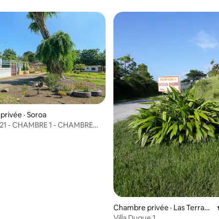
rivée · Soroa
21 - CHAMBRE 1 - CHAMBRE
NIALE
Chambre privée · Las Terraza
s
Villa Duque 1