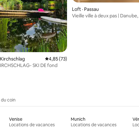
 sur 5, 43 commentaires
Loft · Passau
Vieille ville à deux pas | Danube
devant la fenêtre
 Kirchschlag
Note moyenne de 4,85 sur 5, 73 commentai
4,85 (73)
-KIRCHSCHLAG- SKI DE fond
 du coin
Venise
Munich
Vé
Locations de vacances
Locations de vacances
Loc