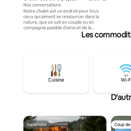
une petit
Nos conversations
repas sim
Notre chalet est un endroit pour tous
vous asse
ceux qui aiment se ressourcer dans la
oiseaux 
nature, que ce soit en couple ou en
vos pieds 
compagnie paisible d'amis et de la
Les commodités
famille. Vous le trouverez dans une forêt
de chênes et de pins près de Borovany
en Bohême du Sud, dans un cadre
naturel magnifique non loin des
montagnes de Novohradské. Bien que
cela ne semble pas être le cas au premier
coup d'œil, il y a des voisins à proximité,
mais on ne peut pas les voir depuis le
chalet. Profitez d'un moment assis au
Cuisine
Wi-F
coin du feu crépitant avec un livre et une
tasse de thé ou d'un déjeuner sur la
terrasse. Il n'y a pas de wifi dans la
D'aut
cabane, alors profitez vraiment de votre
temps ensemble.
Superhôte
Coup de
Superhôte
Coup de