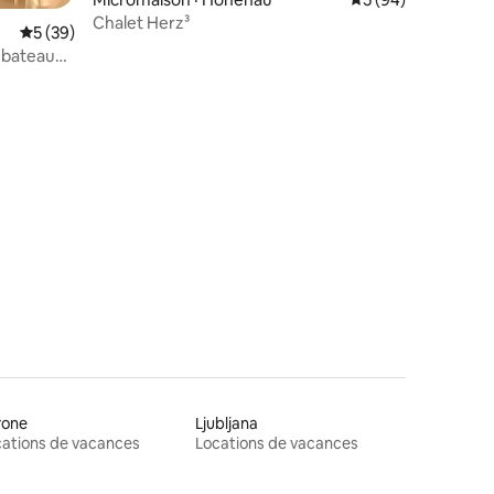
Chalet Herz³
Note moyenne de 5 sur 5, 39 commentaires
5 (39)
, bateaux
res
rone
Ljubljana
ations de vacances
Locations de vacances