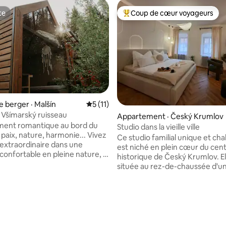
te
Coup de cœur voyageurs
te
Coup de cœur voyageurs parmi 
 berger · Malšín
Note moyenne de 5 sur 5, 11 commentai
5 (11)
Všímarský ruisseau
Appartement · Český Krumlov
ent romantique au bord du
Studio dans la vieille ville
paix, nature, harmonie... Vivez
Ce studio familial unique et ch
 extraordinaire dans une
est niché en plein cœur du cent
confortable en pleine nature, à
historique de Český Krumlov. El
pas d'un ruisseau bouillonnant.
située au rez-de-chaussée d'u
éal pour les couples, les
authentique maison du XVIe siè
 ou tous ceux qui aspirent à une
L'intérieur a été entièrement 
de l'agitation de la ville. À
mettant l'accent sur les détails,
r, vous trouverez un intérieur
confort et la fonctionnalité. La
le avec des couchages
maîtresse du studio est un lit s
les, une vue sur la nature et
exceptionnellement confortabl
sur 5, 145 commentaires