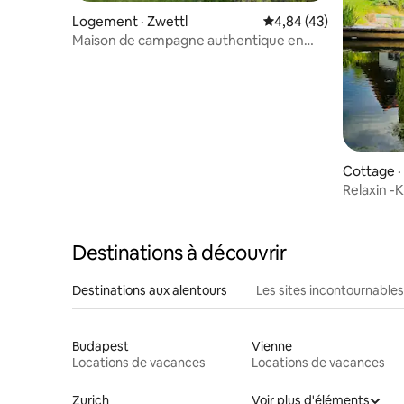
Logement · Zwettl
Note moyenne de 4,84
4,84 (43)
Maison de campagne authentique en
Autriche
Cottage ·
Relaxin 
Destinations à découvrir
Destinations aux alentours
Les sites incontournables
Budapest
Vienne
Locations de vacances
Locations de vacances
Zurich
Voir plus d'éléments