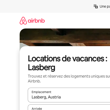
Aller
Une pa
directement
au
contenu
Locations de vacances :
Lasberg
Trouvez et réservez des logements uniques su
Airbnb.
Emplacement
Quand les résultats sont affichés, parcourez-les en 
Arrivée