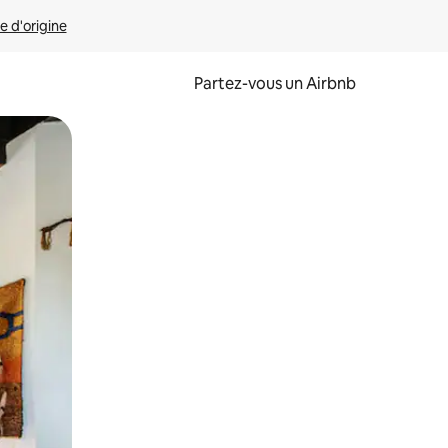
e d'origine
Partez-vous un Airbnb
et en les faisant glisser.