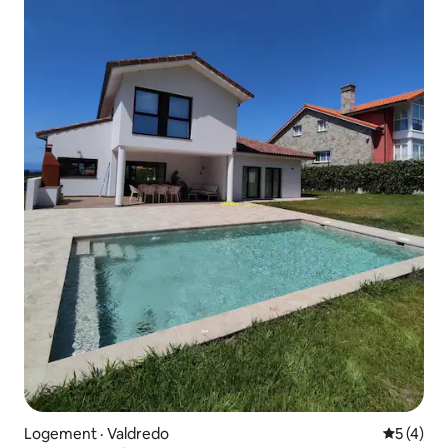
Logement · Valdredo
Note moy
5 (4)