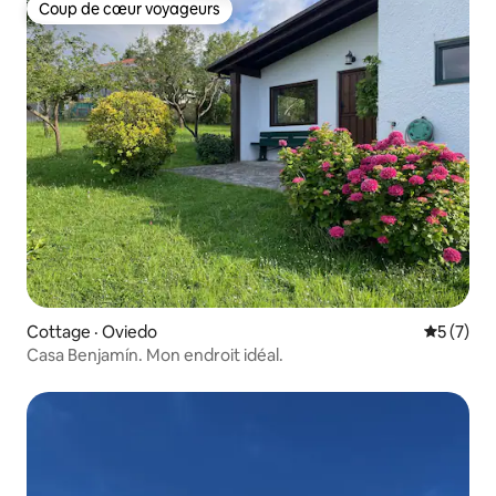
Coup de cœur voyageurs
Coup de cœur voyageurs
Cottage · Oviedo
Note moy
5 (7)
Casa Benjamín. Mon endroit idéal.