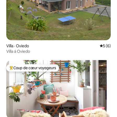
Villa · Oviedo
Note moy
5 (6)
Villa á Oviedo
Coup de cœur voyageurs
Coup de cœur voyageurs parmi les plus aimés