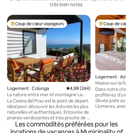
très bien notés.
Coup de cœur voyageurs
Coup de cœur 
Coup de cœur voyageurs parmi les plus aimés
Coup de cœur voy
Logement · Asturi
Maison sur la falai
Logement · Colunga
Note moyenne de 4,98 sur 5, 2
4,98 (244)
Dans notre charm
La nature entre mer et montagne La
profiterez d'une 
Casina del Prau
Située juste au-des
La Casina del Prau est le point de départ
Llumeres, avec une
idéal pour découvrir les Asturies les plus
directe sur le Faro
naturelles et authentiques. Entourée de
intérêt et de dem
prairies verdoyantes et très proche de la
Les commodités préférées pour les
Principauté des As
mer, elle est idéale pour les amateurs de
d'un salon spacieu
randonnée, de surf et de gastronomie
locations de vacances à Municipality of