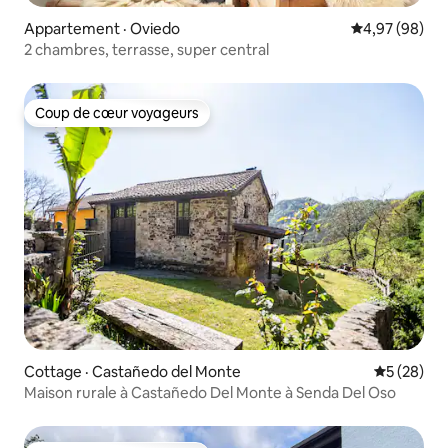
Appartement · Oviedo
Note moyenne
4,97 (98)
2 chambres, terrasse, super central
Coup de cœur voyageurs
Coup de cœur voyageurs
Cottage · Castañedo del Monte
Note moye
5 (28)
Maison rurale à Castañedo Del Monte à Senda Del Oso