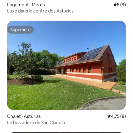
Logement · Meres
Note moy
5 (9)
Luxe dans le centre des Asturies
Superhôte
Superhôte
Chalet · Asturias
Note moyenn
4,75 (8)
Le belvédère de San Claudio