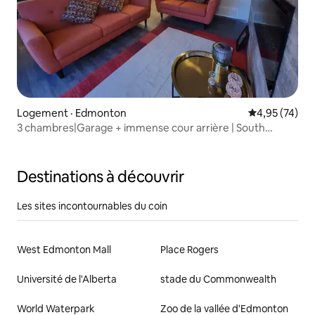
Logement · Edmonton
Note moyenne
4,95 (74)
3 chambres|Garage + immense cour arrière | South
Edmonton
Destinations à découvrir
Les sites incontournables du coin
West Edmonton Mall
Place Rogers
Université de l'Alberta
stade du Commonwealth
World Waterpark
Zoo de la vallée d'Edmonton