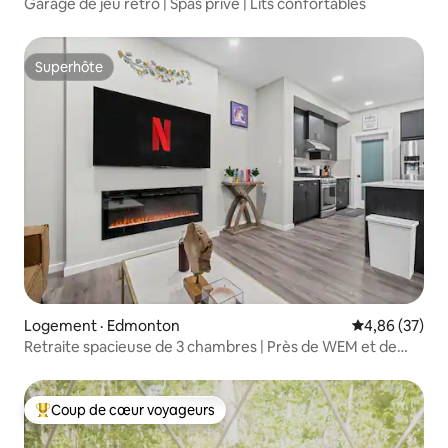
Garage de jeu rétro | Spas privé | Lits confortables
Superhôte
Superhôte
Logement · Edmonton
Note moyenne
4,86 (37)
Retraite spacieuse de 3 chambres | Près de WEM et de
l'aéroport YEG
Coup de cœur voyageurs
Coup de cœur voyageurs parmi les plus aimés