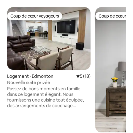
Coup de cœur voyageurs
Coup de cœur vo
Coup de cœur voyageurs
Coup de cœur vo
Logement · Edmonton
Note moyenne de 5 sur 5, 
5 (18)
Nouvelle suite privée
Passez de bons moments en famille
dans ce logement élégant. Nous
fournissons une cuisine tout équipée,
des arrangements de couchage
confortables et une atmosphère
paisible. L'espace familial vous offre un
canapé confortable pour vous asseoir et
regarder la grande télévision de 85