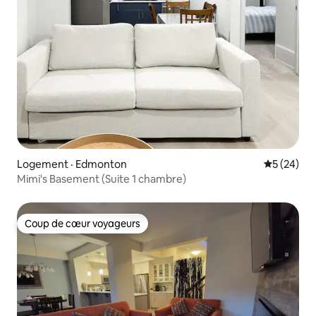
Logement · Edmonton
Note moye
5 (24)
Mimi's Basement (Suite 1 chambre)
Coup de cœur voyageurs
Coup de cœur voyageurs