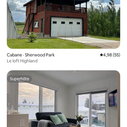
Cabane · Sherwood Park
Note moyenne
4,98 (55)
Le loft Highland
Superhôte
Superhôte