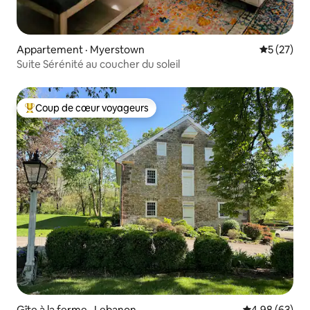
Appartement · Myerstown
Note moye
5 (27)
Suite Sérénité au coucher du soleil
Coup de cœur voyageurs
Coup de cœur voyageurs parmi les plus aimés
Gîte à la ferme · Lebanon
Note moyenne
4,98 (63)