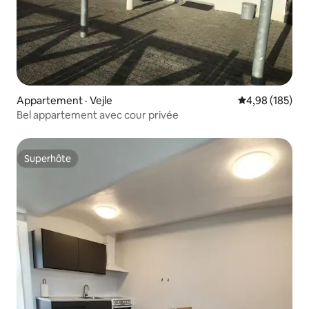
Appartement · Vejle
Note moyenne 
4,98 (185)
Bel appartement avec cour privée
Superhôte
Superhôte