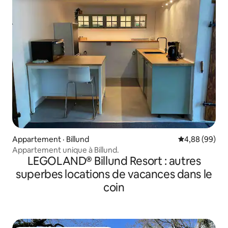
Appartement · Billund
Note moyenne
4,88 (99)
Appartement unique à Billund.
LEGOLAND® Billund Resort : autres
superbes locations de vacances dans le
coin