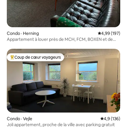
Condo · Herning
Note moyenne 
4,99 (197)
Appartement à louer près de MCH, FCM, BOXEN et de
l'hôpital de Gødstrup
Coup de cœur voyageurs
Coup de cœur voyageurs parmi les plus aimés
Condo · Vejle
Note moyenne
4,9 (136)
Joli appartement, proche de la ville avec parking gratuit