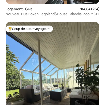
Logement · Give
Note moyenne 
4,84 (234)
Nouveau Hus.Boxen.Legoland&House.Lalandia. Zoo.MCH
Coup de cœur voyageurs
Coup de cœur voyageurs parmi les plus aimés