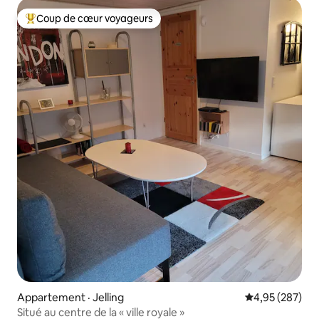
Coup de cœur voyageurs
Coup de cœur voyageurs parmi les plus aimés
Appartement · Jelling
Note moyenne 
4,95 (287)
Situé au centre de la « ville royale »