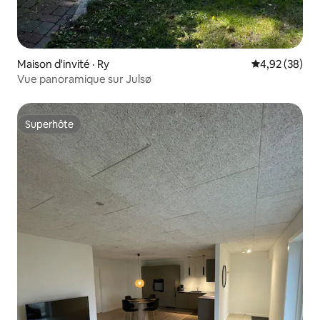
Maison d'invité · Ry
Note moyenne
4,92 (38)
Vue panoramique sur Julsø
Superhôte
Superhôte