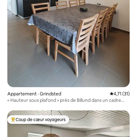
Appartement · Grindsted
Note moyenne
4,71 (31)
« Hauteur sous plafond » près de Billund dans un cadre
rural idyllique
Coup de cœur voyageurs
Coup de cœur voyageurs parmi les plus aimés