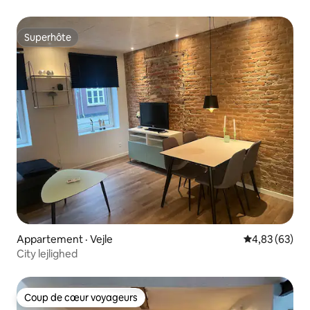
Superhôte
Superhôte
Appartement · Vejle
Note moyenne
4,83 (63)
City lejlighed
Coup de cœur voyageurs
Coup de cœur voyageurs