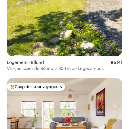
Logement · Billund
Note moy
5 (4)
Villa, au cœur de Billund, à 300 m du Legocampus
Coup de cœur voyageurs
Coup de cœur voyageurs parmi les plus aimés