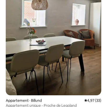
Appartement · Billund
Note moyenne
4,97 (33)
Appartement unique - Proche de Legoland