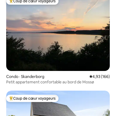
Coup de cœur voyageurs
Coup de cœur voyageurs parmi les plus aimés
Condo · Skanderborg
Note moyenne 
4,93 (166)
Petit appartement confortable au bord de Mossø
Coup de cœur voyageurs
Coup de cœur voyageurs parmi les plus aimés