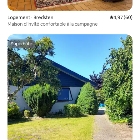
Logement · Bredsten
Note moyenne
4,97 (60)
Maison d'invité confortable à la campagne
Superhôte
Superhôte