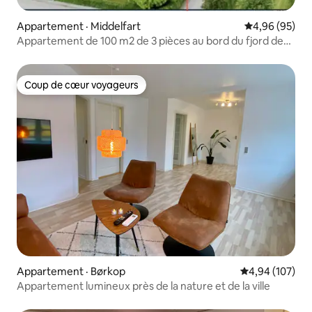
Appartement · Middelfart
Note moyenne
4,96 (95)
Appartement de 100 m2 de 3 pièces au bord du fjord de
Gamborg
Coup de cœur voyageurs
Coup de cœur voyageurs
Appartement · Børkop
Note moyenne 
4,94 (107)
Appartement lumineux près de la nature et de la ville