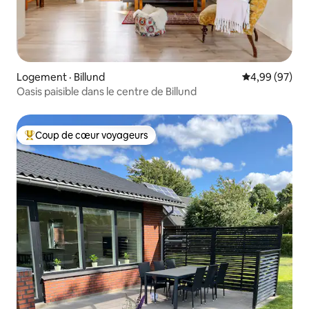
Logement · Billund
Note moyenne
4,99 (97)
Oasis paisible dans le centre de Billund
Coup de cœur voyageurs
Coup de cœur voyageurs parmi les plus aimés