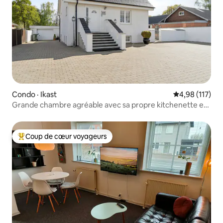
Condo · Ikast
Note moyenne 
4,98 (117)
Grande chambre agréable avec sa propre kitchenette et
salle de bain
Coup de cœur voyageurs
Coup de cœur voyageurs parmi les plus aimés