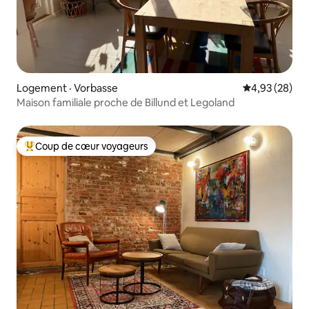
Logement · Vorbasse
Note moyenne
4,93 (28)
Maison familiale proche de Billund et Legoland
Coup de cœur voyageurs
Coup de cœur voyageurs parmi les plus aimés