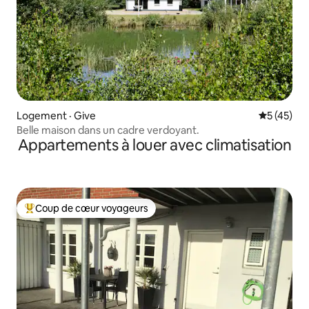
Logement · Give
Note moye
5 (45)
Belle maison dans un cadre verdoyant.
Appartements à louer avec climatisation
Coup de cœur voyageurs
Coup de cœur voyageurs parmi les plus aimés