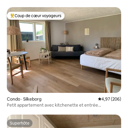
Coup de cœur voyageurs
Coup de cœur voyageurs parmi les plus aimés
Condo · Silkeborg
Note moyenne 
4,97 (206)
Petit appartement avec kitchenette et entrée
indépendante
Superhôte
Superhôte