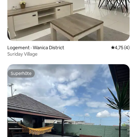
Logement · Wanica District
Note moyenn
4,75 (4)
Suriday Village
Superhôte
Superhôte