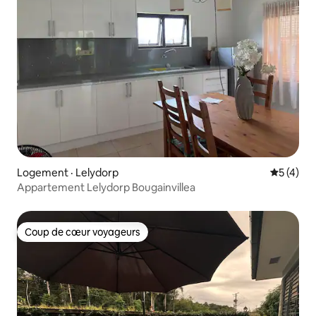
Logement · Lelydorp
Note moy
5 (4)
Appartement Lelydorp Bougainvillea
Coup de cœur voyageurs
Coup de cœur voyageurs