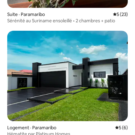
Suite · Paramaribo
Note moye
5 (23)
Sérénité au Suriname ensoleillé • 2 chambres + patio
Logement · Paramaribo
Note moy
5 (6)
Hématite par Platinum Homes