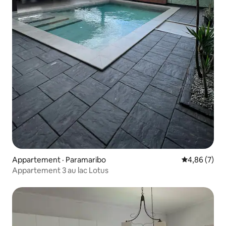
Appartement · Paramaribo
Note moyenn
4,86 (7)
Appartement 3 au lac Lotus