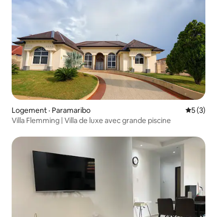
Logement · Paramaribo
Note moy
5 (3)
Villa Flemming | Villa de luxe avec grande piscine