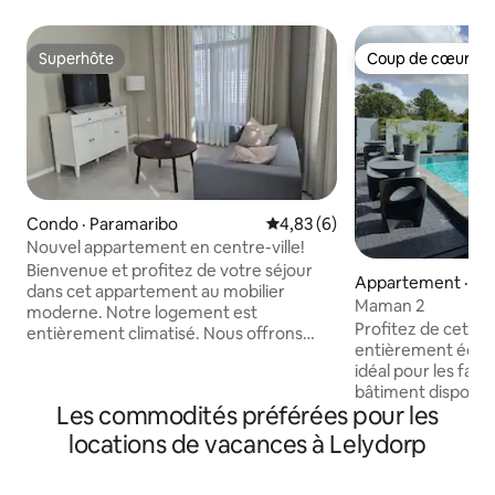
Superhôte
Coup de cœur vo
Superhôte
Coup de cœur vo
Condo · Paramaribo
Note moyenne de 4,83 sur 5,
4,83 (6)
Nouvel appartement en centre-ville!
Bienvenue et profitez de votre séjour
Appartement · Pa
dans cet appartement au mobilier
Maman 2
moderne. Notre logement est
Profitez de cet a
entièrement climatisé. Nous offrons
entièrement équip
deux chambres très confortablement
idéal pour les fami
meublées, une cuisine complète et une
bâtiment dispose 
connexion Wi-Fi gratuite. Les deux
Les commodités préférées pour les
La cuisine est en
chambres comprennent un très grand
des ustensiles, u
lit, un placard et une grande chaise pour
locations de vacances à Lelydorp
cuisinière électriq
se détendre. Si vous regardez vers
articles de base. L
l'arrière de la propriété, vous verrez