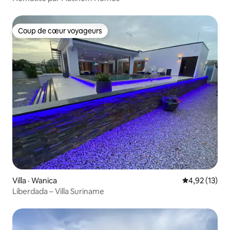
Coup de cœur voyageurs
Coup de cœur voyageurs
Villa · Wanica
Note moyenne
4,92 (13)
Liberdada – Villa Suriname