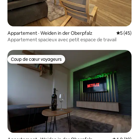
Appartement · Weiden in der Oberpfalz
Note moye
5 (45)
Appartement spacieux avec petit espace de travail
Coup de cœur voyageurs
Coup de cœur voyageurs