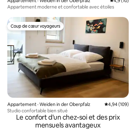
Appartement · Weiden in der Oberpfalz
Note moyenn
4,9 (10)
Appartement moderne et confortable avec étoiles
Coup de cœur voyageurs
Coup de cœur voyageurs
Appartement · Weiden in der Oberpfalz
Note moyenne 
4,94 (109)
Studio confortable bien situé
Le confort d'un chez-soi et des prix
mensuels avantageux