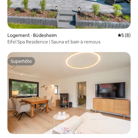
Logement · Büdesheim
Note moy
5 (8)
Eifel Spa Residence | Sauna et bain à remous
Superhôte
Superhôte