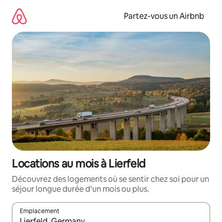
Aller
directement
Partez-vous un Airbnb
au
contenu
Locations au mois à Lierfeld
Découvrez des logements où se sentir chez soi pour un
séjour longue durée d’un mois ou plus.
Emplacement
Quand les résultats sont affichés, parcourez-les en utilisant les 