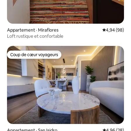
Appartement · Miraflores
Note moyenne
4,94 (98)
Loft rustique et confortable
Coup de cœur voyageurs
Coup de cœur voyageurs
Appartement · San Isidro
Note moyenne
4,96 (28)