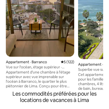
Appartement · Barranco
Note moyenne de 5 sur 5, 1
5 (122)
Appartement · Mir
Vue sur l'océan, étage supérieur ·
Superbe vue sur l
Climatisation · 500 Mbps · Piscine et salle
Appartement d'une chambre à l'étage
moderne 3 chamb
Cet appartement 
de sport
supérieur avec vue imprenable sur
pour les familles o
l'océan à Barranco, le quartier le plus
chambres, 4 lits️ co
piétonnier de Lima. Conçu pour être
de bain, bureau pr
silencieux : climatisation silencieuse, Wi-
Les commodités préférées pour les
toutes les commod
Fi par fibre optique à 514 Mbit/s, un vrai
majestueuse sur l'
locations de vacances à Lima
bureau, rideaux occultants dans la
pourrez vous déte
chambre. L'immeuble offre une piscine,
moments inoubliab