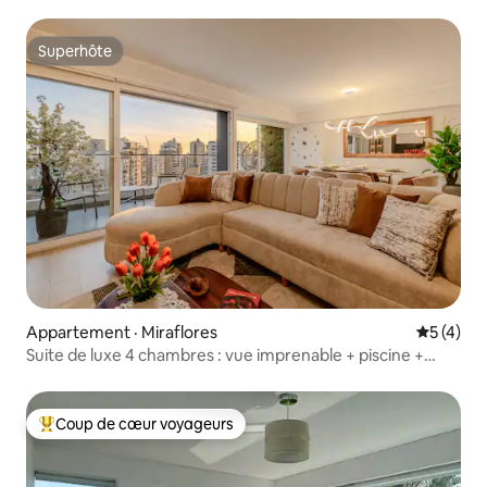
Superhôte
Superhôte
Appartement · Miraflores
Note moy
5 (4)
Suite de luxe 4 chambres : vue imprenable + piscine +
stationnement
Coup de cœur voyageurs
Coup de cœur voyageurs parmi les plus aimés