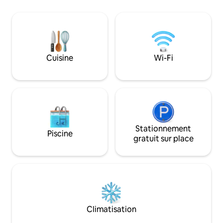
une salle de sport, un salon de travail et
L'emplacement est 
un toit conçu pour admirer les couchers
mer du Malecon de
de soleil sur le Pacifique. Marchez jusqu'à
l'emblématique pha
Maido, nommé meilleur restaurant du
une vue spectacula
monde en 2025, ainsi que jusqu'à
depuis presque to
Central, Kjolle, les galeries et les cafés,
Nous sommes ento
et le nouveau Puente de la Paz à un pâté
Cuisine
Wi-Fi
🥇 restaurants de 
de maisons. Accès sans marches
cafés☕️, de marche,
partout. Sécurité dans l'immeuble en
sentiers.
tout temps.
Stationnement
Piscine
gratuit sur place
Climatisation