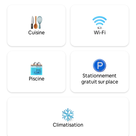
électrique à fusible/poêle à bois - Sauna
L'appartement est s
infrarouge pour 2 personnes - Terrasse
forêt où vous pouv
avec mobilier - draps, serviettes -
randonnée, du vél
Service de déjeuner : 16,50 € par
l'équitation à l'infini. La maison
personne Le chalet donne sur des terres
vacances Opdekam
agricoles, un pré où paissent des
Cuisine
Wi-Fi
2 personnes (max.
chevaux et des moutons, et la lisière de
la forêt des Maasduinen.
Stationnement
Piscine
gratuit sur place
Climatisation