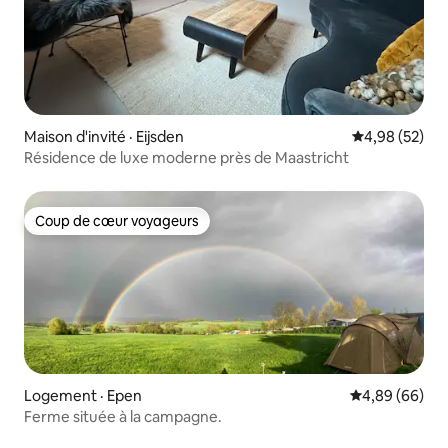
Maison d'invité · Eijsden
Note moyenne
4,98 (52)
Résidence de luxe moderne près de Maastricht
Coup de cœur voyageurs
Coup de cœur voyageurs
Logement · Epen
Note moyenne
4,89 (66)
Ferme située à la campagne.