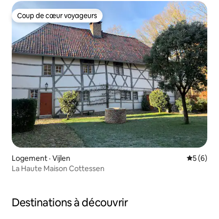
Coup de cœur voyageurs
Coup de cœur voyageurs
Logement · Vijlen
Note moy
5 (6)
La Haute Maison Cottessen
Destinations à découvrir