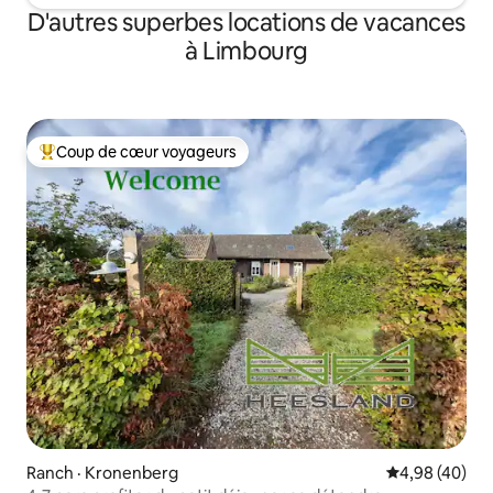
D'autres superbes locations de vacances
à Limbourg
Coup de cœur voyageurs
Coup de cœur voyageurs parmi les plus aimés
Ranch · Kronenberg
Note moyenne
4,98 (40)