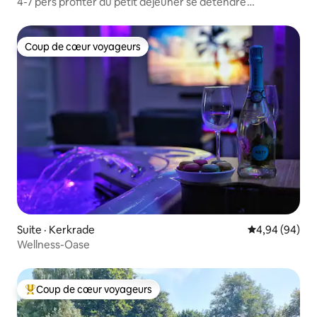
4-7 pers profiter du petit déjeuner se détendre
s'émerveiller
Coup de cœur voyageurs
Coup de cœur voyageurs
Suite · Kerkrade
Note moyenne
4,94 (94)
Wellness-Oase
Coup de cœur voyageurs
Coup de cœur voyageurs parmi les plus aimés