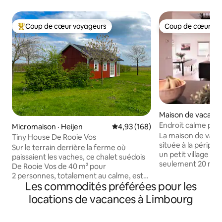
Coup de cœur voyageurs
Coup de cœur vo
Coup de cœur voyageurs parmi les plus aimés
Coup de cœur vo
Maison de vacance
lo
Endroit calme près
Micromaison · Heijen
Note moyenne de 4,93 sur 5, 1
4,93 (168)
belle nature
La maison de vac
Tiny House De Rooie Vos
située à la périphé
Sur le terrain derrière la ferme où
un petit village d
paissaient les vaches, ce chalet suédois
seulement 20 minu
De Rooie Vos de 40 m² pour
dans le centre de
2 personnes, totalement au calme, est
trouverez des res
Les commodités préférées pour les
équipé de : - Cuisine (four, Nespresso,
supermarchés, de
bouilloire) - Lit 2 pers. 180 x 200 - Salon
locations de vacances à Limbourg
cinéma. Vous recherchez la paix et
avec sofa et fauteuil - Téléviseur/radio
l'espace ? Alors v
(avec DAB et Bluetooth) - Poêle
dans la maison d