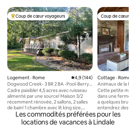
Coup de cœur voyageurs
Coup de cœur vo
Coup de cœur voyageurs parmi les plus aimés
Coup de cœur vo
Logement · Rome
Note moyenne de 4,9 sur 5, 1
4,9 (144)
Cottage · Rome
Dogwood Creek- 3 BR 2 BA -Pool-Berry-
Animaux de la ferm
Tennis-Rivers
2 chambres/loft p
Cadre paisible! 4,5 acres avec ruisseau
Cette petite mais
alimenté par une source! Maison 3/2
dans une ferme à pr
récemment rénovée, 2 sallons, 2 salles
a quelques bruits 
de bain! 1 chambre avec lit king size,
entendrez des outi
Les commodités préférées pour les
2 chambres avec lit queen size, chambre
animaux de la ferm
avec lits superposés pour enfants de
nature et des site
locations de vacances à Lindale
5 pieds, 2 salles de bain, salle à
Rome, tout en vou
manger/solarium, îlot avec sièges, bar à
profitant de la pê