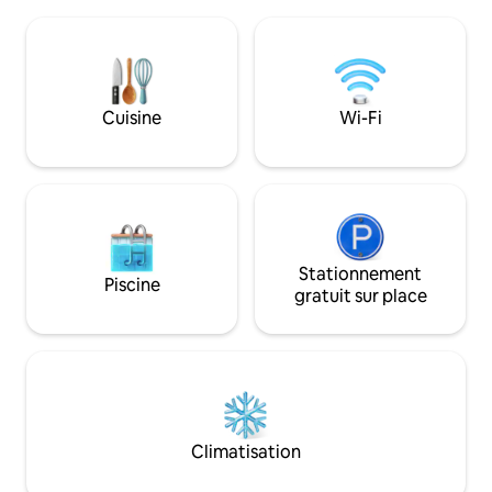
café, cuisine entièrement équipée,
des animaux de la
garde-manger, barbecue au charbon de
trouverez quelque
bois, foyers intérieurs et extérieurs,
originales dans la
foyer, télévision intelligente Roku, Wi-Fi.
rénovée. Profitez d
Grande buanderie. Retraite! Près des
et de la vue des a
collèges Berry et Shorter, à quelques
pâturage de la cour arriè
Cuisine
Wi-Fi
minutes du centre-ville, de Rome
Rose House Bnb si
Emperors, du centre de tennis et de la
plus de famille. Rése
magnifique Rome Ga! Tout le confort
avons un espace d
d'un chez-soi ! La piscine creusée est
votre cheval.
saisonnière! Habituellement de mai à
octobre.
Stationnement
Piscine
gratuit sur place
Climatisation