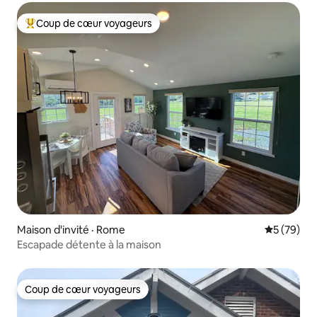
Coup de cœur voyageurs
Coup de cœur voyageurs parmi les plus aimés
Maison d'invité · Rome
Note moye
5 (79)
Escapade détente à la maison
Coup de cœur voyageurs
Coup de cœur voyageurs