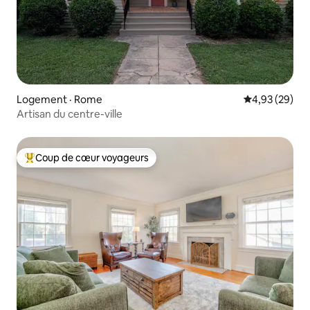
Logement · Rome
Note moyenne
4,93 (29)
Artisan du centre-ville
Coup de cœur voyageurs
Coup de cœur voyageurs parmi les plus aimés