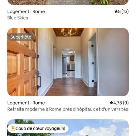
Logement · Rome
Note moye
5 (13)
Blue Skies
Superhôte
Superhôte
Logement · Rome
Note moyenn
4,78 (9)
Retraite moderne à Rome près d'hôpitaux et d'universités
Coup de cœur voyageurs
Coup de cœur voyageurs parmi les plus aimés