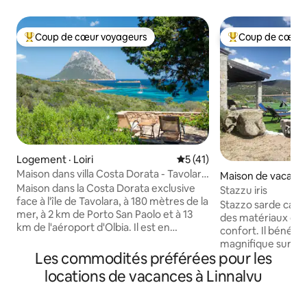
Coup de cœur voyageurs
Coup de cœur 
Coup de cœur voyageurs parmi les plus aimés
Coup de cœur voy
Logement · Loiri
Note moyenne de 5 sur 5, 
5 (41)
Maison dans villa Costa Dorata - Tavolara
Maison de vacance
vue
Maison dans la Costa Dorata exclusive
Stazzu iris
face à l'île de Tavolara, à 180 mètres de la
Stazzo sarde carac
mer, à 2 km de Porto San Paolo et à 13
des matériaux de q
km de l'aéroport d'Olbia. Il est en
confort. Il bénéfic
excellent état et dispose de 2 chambres
magnifique sur le l
doubles avec placard et d'une chambre
Les commodités préférées pour les
grand espace vert
avec canapé-lit double, d'un salon avec
journées de détent
locations de vacances à Linnalvu
foyer, d'une cuisine avec appareils
pratiquent la pêc
électroménagers et de deux salles de
le canoë et le surf
bain avec douche. À l'extérieur, nous