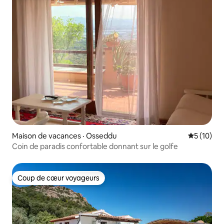
Maison de vacances · Osseddu
Note moye
5 (10)
Coin de paradis confortable donnant sur le golfe
Coup de cœur voyageurs
Coup de cœur voyageurs