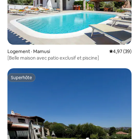
Logement · Mamusi
Note moyenne
4,97 (39)
[Belle maison avec patio exclusif et piscine]
Superhôte
Superhôte