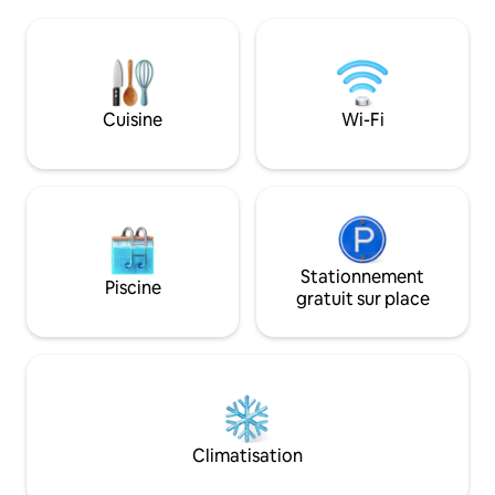
kilomètres se trouv
trouvons une véranda, une terrasse
S'OZASTRU DE SA
avec vue sur la mer, une douche
pouvez faire des e
extérieure, un barbecue à gaz. Place de
du Limbara à 1 360
parking à l'intérieur de la propriété pour 1
se trouve Calangi
voiture. Wi-Fi à 50 Mbit/s. Animaux de
musée du liège et
Cuisine
Wi-Fi
compagnie interdits.
de Pascaredda.
Stationnement
Piscine
gratuit sur place
Climatisation