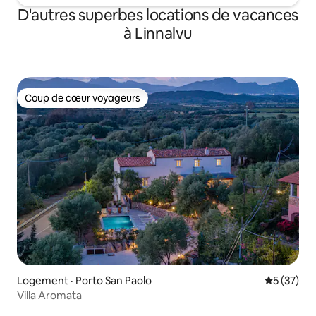
D'autres superbes locations de vacances
à Linnalvu
Coup de cœur voyageurs
Coup de cœur voyageurs
Logement · Porto San Paolo
Note moye
5 (37)
Villa Aromata