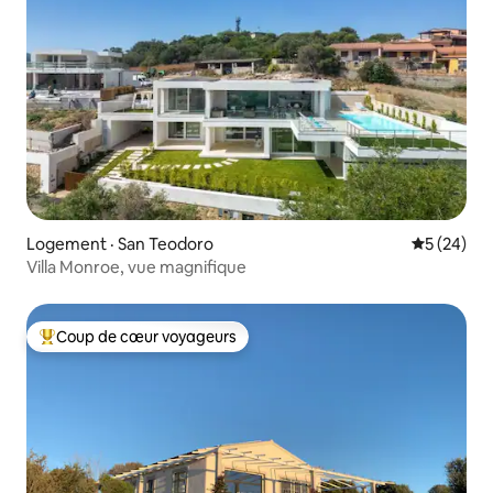
Logement · San Teodoro
Note moye
5 (24)
Villa Monroe, vue magnifique
Coup de cœur voyageurs
Coup de cœur voyageurs parmi les plus aimés