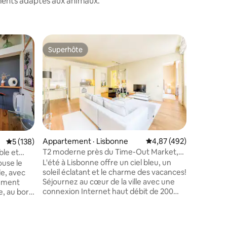
ements adaptés aux animaux.
Appartem
Superhôte
Coup de
les plus aimés
Superhôte
Coup de
NOUVEAU 
dans le 
Superbe 
très spa
avec un 
tout en c
historiq
équipé, a
et tous 
besoin po
Appartement · Lisbonne
Note moyenne de 4,87 
4,87 (492)
Note moyenne de 5 sur 5, 138 commentaires
5 (138)
Stratégi
T2 moderne près du Time-Out Market,
le et
branché, 
climatisation et histoire
L'été à Lisbonne offre un ciel bleu, un
use le
Alto, Bic
soleil éclatant et le charme des vacances!
lle, avec
la rivièr
Séjournez au cœur de la ville avec une
tement
de la vil
connexion Internet haut débit de 200
e, au bord
l'endroit
Mo/s, une arrivée automatique et un
unique de
Lisbonne 
nettoyage en profondeur pour votre
maison ! :
confort. Niché dans un endroit central
n design