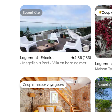
Superhôte
Coup 
Superhôte
Coup de 
Logement · Ericeira
Note moyenne de 4,86 
4,86 (183)
• Magellan 's Port • Villa en bord de mer
Logement
avec vue sur la mer
Maison Ty
plage
Coup de cœur voyageurs
Superhô
Coup de cœur voyageurs
Superhô