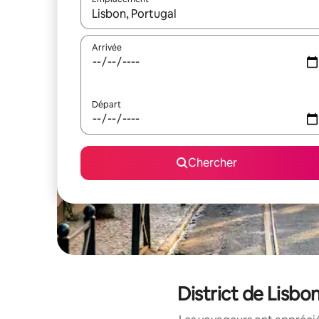
Quand les résultats sont affichés, parcourez-les en 
Arrivée
Départ
Chercher
District de Lisb