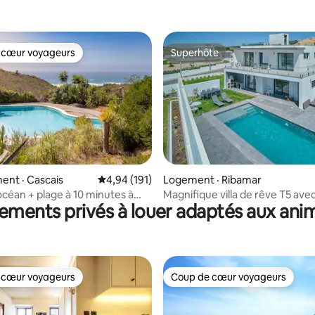
 cœur voyageurs
Superhôte
 cœur voyageurs
Superhôte
sur 5, 179 commentaires
nt · Cascais
Note moyenne de 4,94 sur 5, 191 commentai
4,94 (191)
Logement · Ribamar
océan + plage à 10 minutes à
Magnifique villa de rêve T5 ave
ements privés à louer adaptés aux ani
ure paisible
la mer
 cœur voyageurs
Coup de cœur voyageurs
 cœur voyageurs
Coup de cœur voyageurs