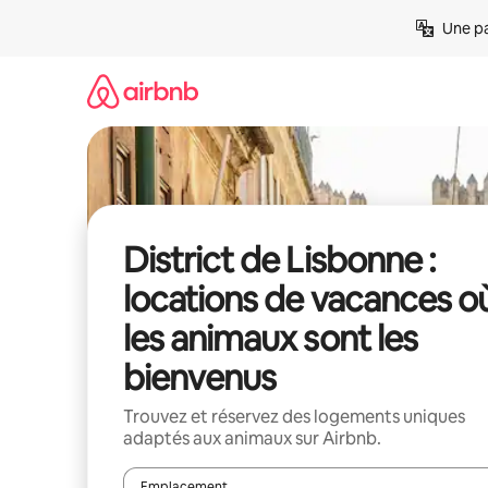
Aller
Une pa
directement
au
contenu
District de Lisbonne :
locations de vacances o
les animaux sont les
bienvenus
Trouvez et réservez des logements uniques
adaptés aux animaux sur Airbnb.
Emplacement