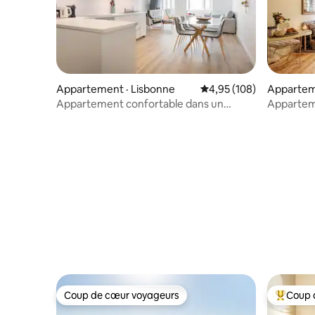
Appartement · Lisbonne
Note moyenne de 4,95 
4,95 (108)
Appartem
Appartement confortable dans un
Appartem
emplacement incroyable !
historique
rapide
Coup de cœur voyageurs
Coup 
Coup de cœur voyageurs
Coup de 