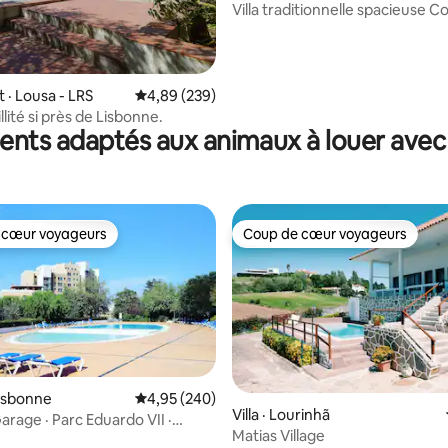
mpas
Villa traditionnelle spacieuse C
Sintra avec piscine
sur 5, 359 commentaires
· Lousa - LRS
Note moyenne de 4,89 sur 5, 239 commentai
4,89 (239)
llité si près de Lisbonne.
nts adaptés aux animaux à louer avec 
 cœur voyageurs
Coup de cœur voyageurs
 cœur voyageurs
Coup de cœur voyageurs
isbonne
Note moyenne de 4,95 sur 5, 240 commentai
4,95 (240)
Villa · Lourinhã
Garage · Parc Eduardo VII ·
Matias Village
sur 5, 135 commentaires
e Lisbonne