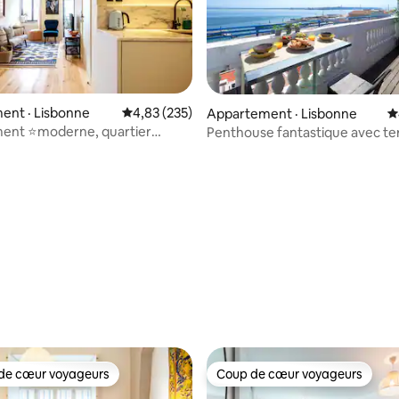
sur 5, 108 commentaires
ent · Lisbonne
Note moyenne de 4,83 sur 5, 235 commentai
4,83 (235)
Appartement · Lisbonne
N
ent ⭐️moderne, quartier
Penthouse fantastique avec te
 ⭐️neuf, confortable, WiFi
vue sur la rivière à 180°
de cœur voyageurs
Coup de cœur voyageurs
cœur voyageurs parmi les plus aimés
Coup de cœur voyageurs