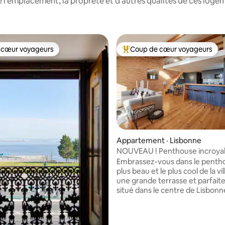
 l'emplacement, la propreté et d'autres qualités de ces log
 cœur voyageurs
Coup de cœur voyageurs
 cœur voyageurs
Coup de cœur voyageurs parmi 
sur 5, 250 commentaires
Appartement · Lisbonne
NOUVEAU ! Penthouse incroyab
unique au centre-ville !
Embrassez-vous dans le pentho
plus beau et le plus cool de la vi
une grande terrasse et parfai
situé dans le centre de Lisbonn
de la rivière. Un appartement 
3 chambres plein de lumière,
soigneusement rénové, avec u