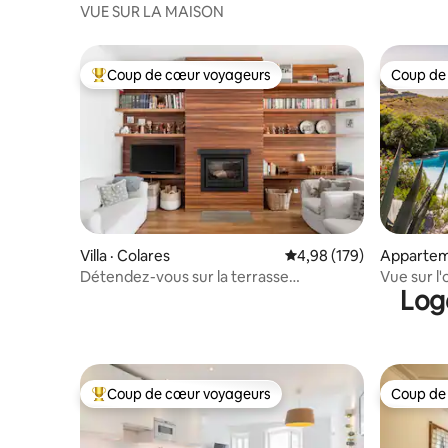
VUE SUR LA MAISON
Coup de cœur voyageurs
Coup de
Coup de cœur voyageurs parmi les plus aimés
Coup de
Villa · Colares
Note moyenne de 4,98 
4,98 (179)
Apparteme
Détendez-vous sur la terrasse
Vue sur l'
Log
ensoleillée de la piscine. Adapté aux
pied + nat
enfants
Coup de cœur voyageurs
Coup de
Coup de cœur voyageurs parmi les plus aimés
Coup de