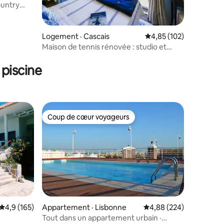
ountry
Logement · Cascais
Note moyenne de 4,85 
4,85 (102)
Maison de tennis rénovée : studio et
res
jardin privé
piscine
Coup de cœur voyageurs
Coup de cœur voyageurs
res
Note moyenne de 4,9 sur 5, 165 commentaires
4,9 (165)
Appartement · Lisbonne
Note moyenne de 4,88 
4,88 (224)
Tout dans un appartement urbain ·