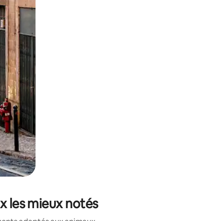
et en les faisant glisser.
x les mieux notés