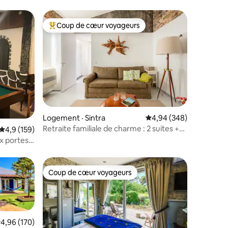
Coup de cœur voyageurs
Coup de cœur voyageurs parmi les plus aimés
Logement · Sintra
Note moyenne de 4,94 
4,94 (348)
Retraite familiale de charme : 2 suites +
res
Note moyenne de 4,9 sur 5, 159 commentaires
4,9 (159)
patio
x portes
Coup de cœur voyageurs
les plus aimés
Coup de cœur voyageurs
ote moyenne de 4,96 sur 5, 170 commentaires
4,96 (170)