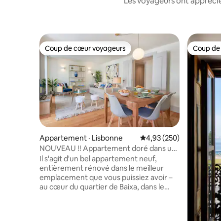
Les voyageurs ont apprécié
Coup de cœur voyageurs
Coup de
Coup de cœur voyageurs
Coup de
Appartement · Lisbonne
Note moyenne de 4,93 
4,93 (250)
NOUVEAU !! Appartement doré dans un
emplacement privilégié -
Il s'agit d'un bel appartement neuf,
2 CHAMBRES_2 WC_AC_ascenseur
entièrement rénové dans le meilleur
emplacement que vous puissiez avoir –
au cœur du quartier de Baixa, dans le
centre-ville de Lisbonne. Il s'agit d'un
2 chambres avec 2 salles de bains,
climatisation et ascenseur. Il dispose d'un