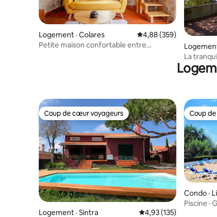
Logement · Colares
Note moyenne de 4,88 
4,88 (359)
Petite maison confortable entre
Logement 
montagne et mer
La tranqui
Logeme
Coup de cœur voyageurs
Coup de
Coup de cœur voyageurs
Coup de
Condo · L
Piscine · 
Logement · Sintra
Note moyenne de 4,93 
4,93 (135)
Centre d