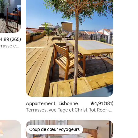
res
ote moyenne de 4,89 sur 5, 265 commentaires
4,89 (265)
rrasse et
Appartement · Lisbonne
Note moyenne de 4,91
4,91 (181)
Terrasses, vue Tage et Christ Roi. Roof-
top Lisbon
Coup de cœur voyageurs
Coup de cœur voyageurs